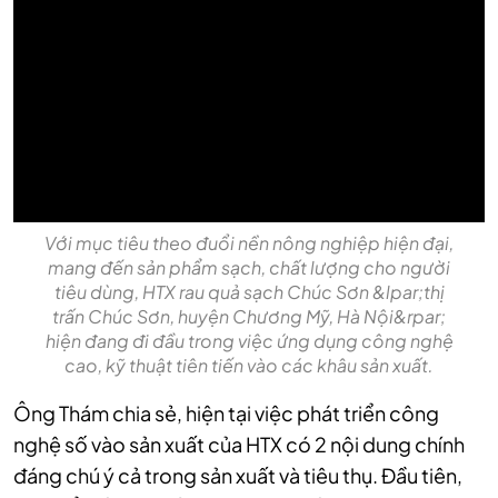
Với mục tiêu theo đuổi nền nông nghiệp hiện đại,
mang đến sản phẩm sạch, chất lượng cho người
tiêu dùng, HTX rau quả sạch Chúc Sơn &lpar;thị
trấn Chúc Sơn, huyện Chương Mỹ, Hà Nội&rpar;
hiện đang đi đầu trong việc ứng dụng công nghệ
cao, kỹ thuật tiên tiến vào các khâu sản xuất.
Ông Thám chia sẻ, hiện tại việc phát triển công
nghệ số vào sản xuất của HTX có 2 nội dung chính
đáng chú ý cả trong sản xuất và tiêu thụ. Đầu tiên,