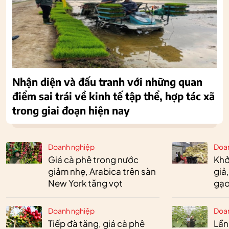
Nhận diện và đấu tranh với những quan
điểm sai trái về kinh tế tập thể, hợp tác xã
trong giai đoạn hiện nay
Doanh nghiệp
Doa
Giá cà phê trong nước
Khở
giảm nhẹ, Arabica trên sàn
giả
New York tăng vọt
gạo
Doanh nghiệp
Doa
Tiếp đà tăng, giá cà phê
Lần