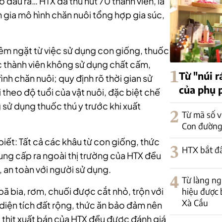
 đầu ra… HTX đã thu hút 70 thành viên, là
 gia mô hình chăn nuôi tổng hợp gia súc,
m ngặt từ việc sử dụng con giống, thuốc
ác thành viên không sử dụng chất cấm,
1
Từ "núi r
nh chăn nuôi; quy định rõ thời gian sử
của phụ 
 theo độ tuổi của vật nuôi, đặc biệt chế
 sử dụng thuốc thú y trước khi xuất
2
Từ mã số v
Con đường
iết: Tất cả các khâu từ con giống, thức
3
HTX bắt đ
ng cấp ra ngoài thị trường của HTX đều
 an toàn với người sử dụng.
4
Từ làng n
 bã bia, rơm, chuối được cắt nhỏ, trộn với
hiệu được 
Xà Cầu
ề diện tích đất rộng, thức ăn bảo đảm nên
ại thịt xuất bán của HTX đều được đánh giá