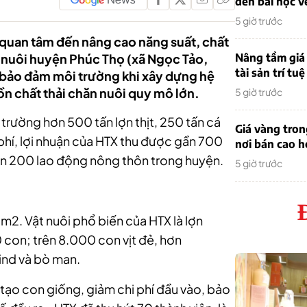
đến bài học v
5 giờ trước
 quan tâm đến nâng cao năng suất, chất
 nuôi huyện Phúc Thọ (xã Ngọc Tảo,
Nâng tầm giá 
tài sản trí tuệ
 bảo đảm môi trường khi xây dựng hệ
n chất thải chăn nuôi quy mô lớn.
5 giờ trước
trường hơn 500 tấn lợn thịt, 250 tấn cá
Giá vàng tro
 phí, lợi nhuận của HTX thu được gần 700
nơi bán cao 
hơn 200 lao động nông thôn trong huyện.
5 giờ trước
m2. Vật nuôi phổ biến của HTX là lợn
con; trên 8.000 con vịt đẻ, hơn
ind và bò man.
i tạo con giống, giảm chi phí đầu vào, bảo