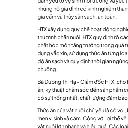
đảm yếu tố vệ sinh môi trường và yếu tố
những hộ gia đình có kinh nghiệm tham
gia cầm và thủy sản sạch, an toàn.
HTX xây dựng quy chế hoạt động nghiê
thú trình chăn nuôi. HTX quy định rõ c
chất hóc môn tăng trưởng trong quá trì
dụng vắc xin, sử dụng thức ăn từng loại
độ ăn sạch và quy định thời gian ngừng
chuồng.
Bà Dương Thị Hạ - Giám đốc HTX, cho b
ăn, kỹ thuật chăm sóc đến sản phẩm cu
có sự thống nhất, chất lượng đảm bảo,
Thức ăn của vật nuôi chủ yếu là cỏ voi,
men vi sinh và cám. Cộng với lợi thế v
vật nuôi lớn nhanh và hiệu quả. Các lo