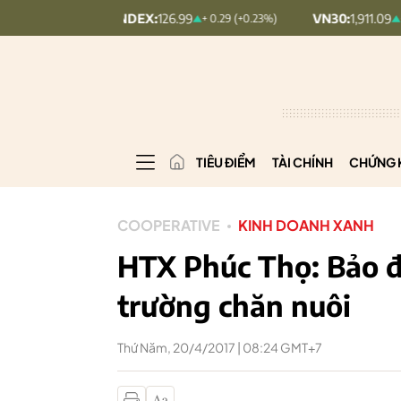
UPCOMINDEX:
126.99
VN30:
1,911.09
+ 0.29 (+0.23%)
+ 9.45 (+0.5%)
TIÊU ĐIỂM
TÀI CHÍNH
CHỨNG 
COOPERATIVE
KINH DOANH XANH
HTX Phúc Thọ: Bảo đ
trường chăn nuôi
Thứ Năm, 20/4/2017 | 08:24 GMT+7