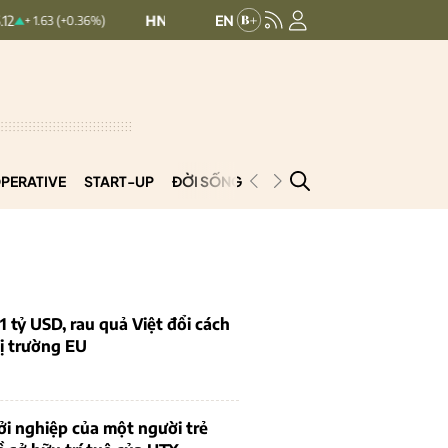
HNXINDEX:
293.44
UPCOMINDEX:
126
 (+0.36%)
+ 0.25 (+0.09%)
PERATIVE
START-UP
ĐỜI SỐNG
PODCAST
VNCOOP
1 tỷ USD, rau quả Việt đổi cách
ị trường EU
i nghiệp của một người trẻ