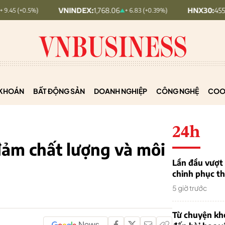
VNINDEX:
1,768.06
HNX30:
455.12
+ 6.83 (+0.39%)
+ 1.63
KHOÁN
BẤT ĐỘNG SẢN
DOANH NGHIỆP
CÔNG NGHỆ
COO
24h
ảm chất lượng và môi
Lần đầu vượt 
chinh phục th
5 giờ trước
Từ chuyện khở