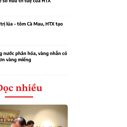
ề sở hữu trí tuệ của HTX
trị lúa - tôm Cà Mau, HTX tạo
ng nước phân hóa, vàng nhẫn có
hơn vàng miếng
Đọc nhiều