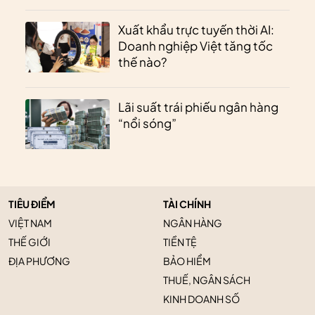
Xuất khẩu trực tuyến thời AI:
Doanh nghiệp Việt tăng tốc
thế nào?
Lãi suất trái phiếu ngân hàng
“nổi sóng”
TIÊU ĐIỂM
TÀI CHÍNH
VIỆT NAM
NGÂN HÀNG
THẾ GIỚI
TIỀN TỆ
ĐỊA PHƯƠNG
BẢO HIỂM
THUẾ, NGÂN SÁCH
KINH DOANH SỐ