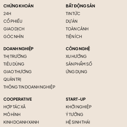
CHỨNG KHOÁN
BẤT ĐỘNG SẢN
24H
TIN TỨC
CỔ PHIẾU
DỰ ÁN
GIAO DỊCH
TOÀN CẢNH
GÓC NHÌN
TIỆN ÍCH
DOANH NGHIỆP
CÔNG NGHỆ
THỊ TRƯỜNG
XU HƯỚNG
TIÊU DÙNG
SẢN PHẨM SỐ
GIAO THƯƠNG
ỨNG DỤNG
QUẢN TRỊ
THÔNG TIN DOANH NGHIỆP
COOPERATIVE
START-UP
HỢP TÁC XÃ
KHỞI NGHIỆP
MÔ HÌNH
Ý TƯỞNG
KINH DOANH XANH
HỆ SINH THÁI