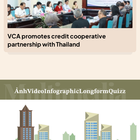
VCA promotes credit cooperative
partnership with Thailand
Ảnh
Video
Infographic
Longform
Quizz