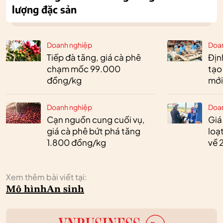
lượng đặc sản
Doanh nghiệp
Doa
Tiếp đà tăng, giá cà phê
Định
chạm mốc 99.000
tạo
đồng/kg
mới
Doanh nghiệp
Doa
Cạn nguồn cung cuối vụ,
Giá
giá cà phê bứt phá tăng
loạ
1.800 đồng/kg
về 
Xem thêm bài viết tại:
Mô hình
An sinh