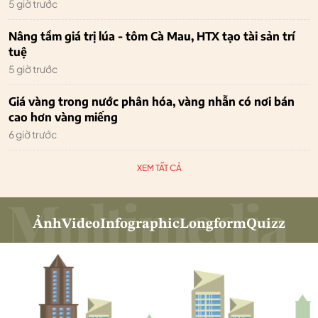
5 giờ trước
Nâng tầm giá trị lúa - tôm Cà Mau, HTX tạo tài sản trí
tuệ
5 giờ trước
Giá vàng trong nước phân hóa, vàng nhẫn có nơi bán
cao hơn vàng miếng
6 giờ trước
XEM TẤT CẢ
Ảnh
Video
Infographic
Longform
Quizz