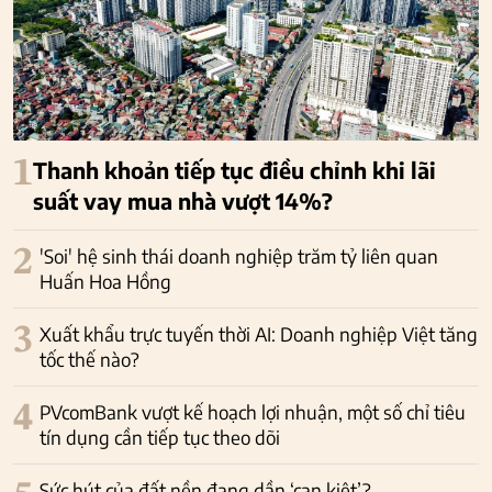
1
Thanh khoản tiếp tục điều chỉnh khi lãi
suất vay mua nhà vượt 14%?
2
'Soi' hệ sinh thái doanh nghiệp trăm tỷ liên quan
Huấn Hoa Hồng
3
Xuất khẩu trực tuyến thời AI: Doanh nghiệp Việt tăng
tốc thế nào?
4
PVcomBank vượt kế hoạch lợi nhuận, một số chỉ tiêu
tín dụng cần tiếp tục theo dõi
Sức hút của đất nền đang dần ‘cạn kiệt’?