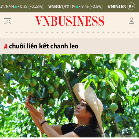
VN30:
1,911.09
VNINDEX:
1,768.06
+ 0.29 (+0.23%)
+ 9.45 (+0.5%)
chuỗi liên kết chanh leo
#