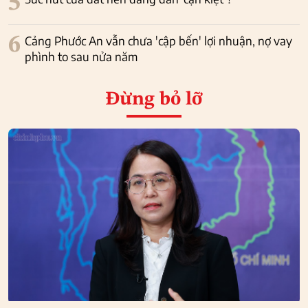
5
6
Cảng Phước An vẫn chưa 'cập bến' lợi nhuận, nợ vay
phình to sau nửa năm
Đừng bỏ lỡ