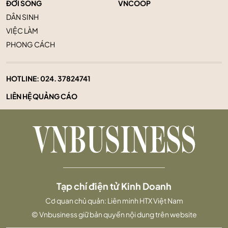
ĐỜI SỐNG
VNCOOP
DÂN SINH
VIỆC LÀM
PHONG CÁCH
HOTLINE:
024. 37824741
LIÊN HỆ QUẢNG CÁO
Tạp chí điện tử Kinh Doanh
Cơ quan chủ quản: Liên minh HTX Việt Nam
© Vnbusiness giữ bản quyền nội dung trên website