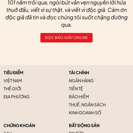
101 năm trôi qua, ngòi bút vẫn vẹn nguyên lời hứa
thuở đầu, viết vì sự thật, và viết vì độc giả. Cảm ơn
độc giả đã tin và đọc chúng tôi suốt chặng đường
qua.
ĐỌC BÁO GIẤY ONLINE
TIÊU ĐIỂM
TÀI CHÍNH
VIỆT NAM
NGÂN HÀNG
THẾ GIỚI
TIỀN TỆ
ĐỊA PHƯƠNG
BẢO HIỂM
THUẾ, NGÂN SÁCH
KINH DOANH SỐ
CHỨNG KHOÁN
BẤT ĐỘNG SẢN