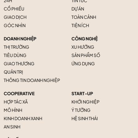
24H
TIN TỨC
CỔ PHIẾU
DỰ ÁN
GIAO DỊCH
TOÀN CẢNH
GÓC NHÌN
TIỆN ÍCH
DOANH NGHIỆP
CÔNG NGHỆ
THỊ TRƯỜNG
XU HƯỚNG
TIÊU DÙNG
SẢN PHẨM SỐ
GIAO THƯƠNG
ỨNG DỤNG
QUẢN TRỊ
THÔNG TIN DOANH NGHIỆP
COOPERATIVE
START-UP
HỢP TÁC XÃ
KHỞI NGHIỆP
MÔ HÌNH
Ý TƯỞNG
KINH DOANH XANH
HỆ SINH THÁI
AN SINH