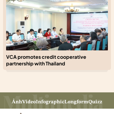
VCA promotes credit cooperative
partnership with Thailand
Ảnh
Video
Infographic
Longform
Quizz