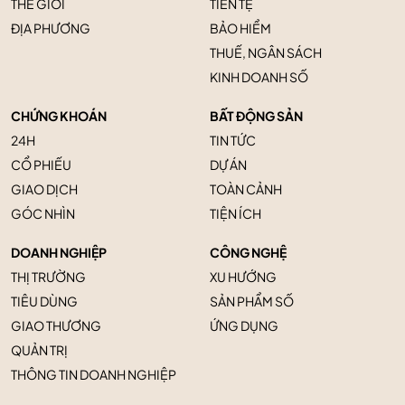
THẾ GIỚI
TIỀN TỆ
ĐỊA PHƯƠNG
BẢO HIỂM
THUẾ, NGÂN SÁCH
KINH DOANH SỐ
CHỨNG KHOÁN
BẤT ĐỘNG SẢN
24H
TIN TỨC
CỔ PHIẾU
DỰ ÁN
GIAO DỊCH
TOÀN CẢNH
GÓC NHÌN
TIỆN ÍCH
DOANH NGHIỆP
CÔNG NGHỆ
THỊ TRƯỜNG
XU HƯỚNG
TIÊU DÙNG
SẢN PHẨM SỐ
GIAO THƯƠNG
ỨNG DỤNG
QUẢN TRỊ
THÔNG TIN DOANH NGHIỆP