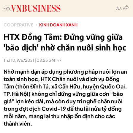
COOPERATIVE
KINH DOANH XANH
HTX Đồng Tâm: Đứng vững giữa
'bão dịch' nhờ chăn nuôi sinh học
Thứ Tư, 9/6/2021 | 08:23 GMT+7
Nhờ mạnh dạn áp dụng phương pháp nuôi lợn an
toàn sinh học, HTX Chăn nuôi và dịch vụ Đồng
Tâm (thôn Đĩnh Tú, xã Cấn Hữu, huyện Quốc Oai,
TP.Hà Nội) không chỉ đứng vững giữa cơn “bão
giá” lợn kéo dài, mà còn duy trì nghề chăn nuôi
trong đợt dịch Covid-19 để thu lãi nửa tỷ đồng
mỗi năm, mang lại thu nhập ổn định cho các
thành viên.