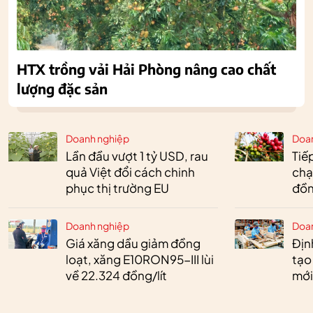
HTX trồng vải Hải Phòng nâng cao chất
lượng đặc sản
Doanh nghiệp
Doa
Lần đầu vượt 1 tỷ USD, rau
Tiế
quả Việt đổi cách chinh
chạ
phục thị trường EU
đồn
Doanh nghiệp
Doa
Giá xăng dầu giảm đồng
Định
loạt, xăng E10RON95-III lùi
tạo
về 22.324 đồng/lít
mới