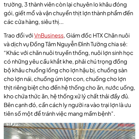
trường, 3 thành viên còn lại chuyên lo khâu đóng
gói, giết mổ và vận chuyển thịt lợn thành phẩm đến
các cửa hàng, siêu thị...
Trao đổi với
VnBusiness
, Giám đốc HTX Chăn nuôi
và dịch vụ Đồng Tâm Nguyễn Đình Tường chia sẻ:
“Khác với chăn nuôi truyền thống, nuôi lợn sinh học
có những yêu cầu khắt khe, phải chú trọng đồng
bộ khâu chuồng lồng cho lợn hậu bị, chuồng sàn
cho lợn nái, chuồng úm lợn con, chuồng cho lợn
thịt riêng biệt cho đến hệ thống cho ăn, nước uống,
kho chứa thức ăn, hệ thống xử lý chất thải đầy đủ.
Bên cạnh đó, cần cách ly người ra vào trại lợn là ưu
tiên số một để tránh việc mang mầm bệnh”.