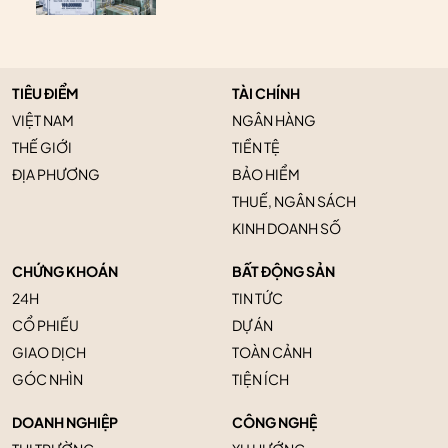
TIÊU ĐIỂM
TÀI CHÍNH
VIỆT NAM
NGÂN HÀNG
THẾ GIỚI
TIỀN TỆ
ĐỊA PHƯƠNG
BẢO HIỂM
THUẾ, NGÂN SÁCH
KINH DOANH SỐ
CHỨNG KHOÁN
BẤT ĐỘNG SẢN
24H
TIN TỨC
CỔ PHIẾU
DỰ ÁN
GIAO DỊCH
TOÀN CẢNH
GÓC NHÌN
TIỆN ÍCH
DOANH NGHIỆP
CÔNG NGHỆ