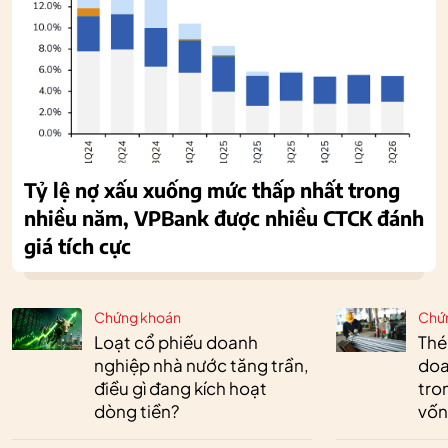
Tỷ lệ nợ xấu xuống mức thấp nhất trong
nhiều năm, VPBank được nhiều CTCK đánh
giá tích cực
Chứng khoán
Chứ
Loạt cổ phiếu doanh
Thé
nghiệp nhà nước tăng trần,
doa
điều gì đang kích hoạt
tro
dòng tiền?
vốn