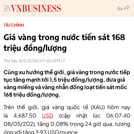
TÀI CHÍNH
Giá vàng trong nước tiến sát 168
triệu đồng/lượng
Thứ Sáu, 8/5/2026 | 07:42 GMT+7
Cùng xu hướng thế giới, giá vàng trong nước tiếp
tục tăng mạnh tới 1,5 triệu đồng/lượng, đưa giá
vàng miếng và vàng nhẫn đồng loạt tiến sát mốc
168 triệu đồng/lượng.
Trên
thế giới, g
iá vàng quốc tế (XAU) hôm nay
là 4
.
687
,
50
USD
(cập nhật lúc 06:07:40
08/05/202
),
tăng 0
,
08% trong 24 giờ qua, tương
ứng với tăng 3
,
93 USD/
o
unce.