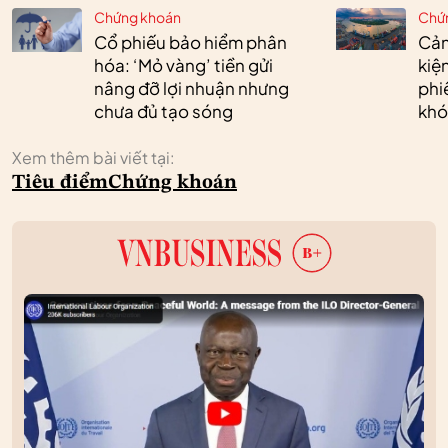
Chứng khoán
Chứ
Cổ phiếu bảo hiểm phân
Cản
hóa: ‘Mỏ vàng’ tiền gửi
kiệ
nâng đỡ lợi nhuận nhưng
phi
chưa đủ tạo sóng
khó
Xem thêm bài viết tại:
Tiêu điểm
Chứng khoán