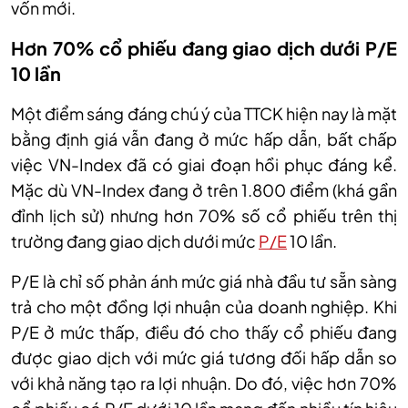
vốn mới.
Hơn 70% cổ phiếu đang giao dịch dưới P/E
10 lần
Một điểm sáng đáng chú ý của TTCK hiện nay là mặt
bằng định giá vẫn đang ở mức hấp dẫn, bất chấp
việc VN-Index đã có giai đoạn hồi phục đáng kể.
Mặc dù VN-Index đang ở trên 1.800 điểm (khá gần
đỉnh lịch sử) nhưng hơn 70% số cổ phiếu trên thị
trường đang giao dịch dưới mức
P/E
10 lần.
P/E là chỉ số phản ánh mức giá nhà đầu tư sẵn sàng
trả cho một đồng lợi nhuận của doanh nghiệp. Khi
P/E ở mức thấp, điều đó cho thấy cổ phiếu đang
được giao dịch với mức giá tương đối hấp dẫn so
với khả năng tạo ra lợi nhuận.
Do đó, v
iệc hơn 70%