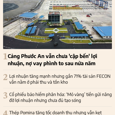
1
Cảng Phước An vẫn chưa 'cập bến' lợi
nhuận, nợ vay phình to sau nửa năm
2
Lợi nhuận tăng mạnh nhưng gần 71% tài sản FECON
vẫn nằm ở phải thu và tồn kho
3
Cổ phiếu bảo hiểm phân hóa: ‘Mỏ vàng’ tiền gửi nâng
đỡ lợi nhuận nhưng chưa đủ tạo sóng
4
Thép Pomina tăng tốc doanh thu nhưng vẫn kẹt