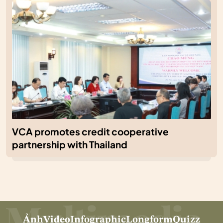
VCA promotes credit cooperative
partnership with Thailand
Ảnh
Video
Infographic
Longform
Quizz