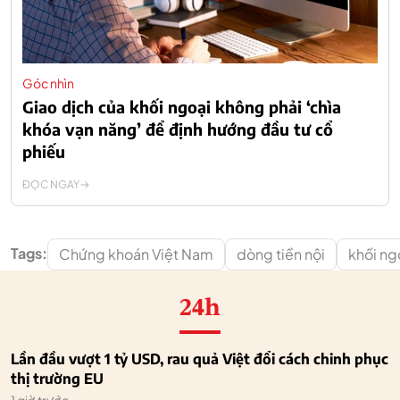
Góc nhìn
Giao dịch của khối ngoại không phải ‘chìa
khóa vạn năng’ để định hướng đầu tư cổ
phiếu
ĐỌC NGAY
Tags:
Chứng khoán Việt Nam
dòng tiền nội
khối ng
24h
Lần đầu vượt 1 tỷ USD, rau quả Việt đổi cách chinh phục
thị trường EU
1 giờ trước