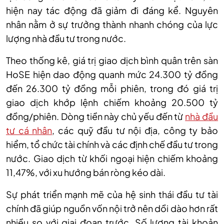
hiện nay tác động đã giảm đi đáng kể. Nguyên
nhân nằm ở sự trưởng thành nhanh chóng của lực
lượng nhà đầu tư trong nước.
Theo thống
kê
,
g
iá trị giao dịch bình quân trên sàn
H
o
SE
hiện dao động quanh mức
24.300 tỷ đồng
đến 26.300 tỷ đồng mỗi phiên
,
trong đó giá trị
giao dịch
khớp lệnh
chiếm khoảng
20.500 tỷ
đồng/phiên
.
Dòng tiền này chủ yếu đến từ
nhà đầu
tư cá nhân
, các quỹ đầu tư nội địa, công ty bảo
hiểm, tổ chức tài chính và các định chế đầu tư trong
nước.
Giao dịch từ khối ngoại hiện chiếm khoảng
11,47%, với xu hướng bán ròng kéo dài.
Sự phát triển mạnh mẽ của hệ sinh thái đầu tư tài
chính đã giúp nguồn vốn nội trở nên dồi dào hơn rất
nhiều so với giai đoạn trước. Số lượng tài khoản