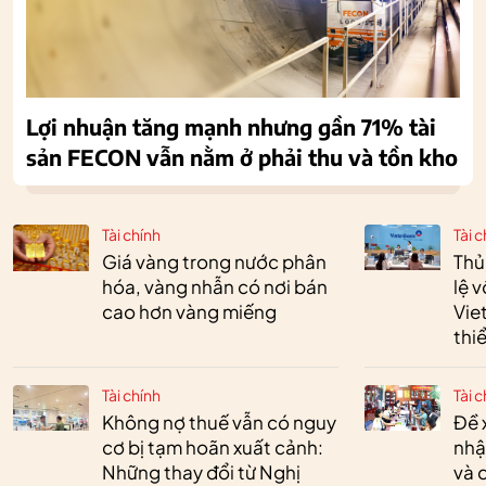
Lợi nhuận tăng mạnh nhưng gần 71% tài
sản FECON vẫn nằm ở phải thu và tồn kho
Tài chính
Tài c
Giá vàng trong nước phân
Thủ
hóa, vàng nhẫn có nơi bán
lệ 
cao hơn vàng miếng
Vie
thi
Tài chính
Tài c
Không nợ thuế vẫn có nguy
Đề 
cơ bị tạm hoãn xuất cảnh:
nhậ
Những thay đổi từ Nghị
và 