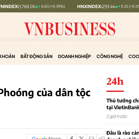
1,768.06
HNXINDEX:
293.44
+ 6.83 (+0.39%)
+ 0.25 (+0.09%)
KHOÁN
BẤT ĐỘNG SẢN
DOANH NGHIỆP
CÔNG NGHỆ
COO
24h
 Phoóng của dân tộc
Thủ tướng chỉ
tại VietinBan
2 giờ trước
Đâu là rào cản