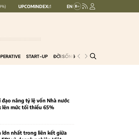
UPCOMINDEX:
126.99
VN30:
1,911.09
+ 0.29 (+0.23%)
+ 9.45 (+0.5%)
PERATIVE
START-UP
ĐỜI SỐNG
PODCAST
VNCOOP
 đạo nâng tỷ lệ vốn Nhà nước
k lên mức tối thiểu 65%
 lớn nhất trong liên kết giữa