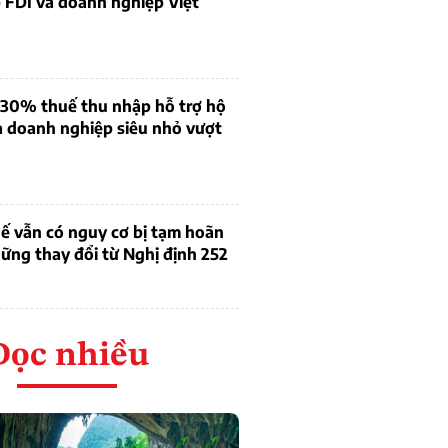
 FDI và doanh nghiệp Việt
 30% thuế thu nhập hỗ trợ hộ
à doanh nghiệp siêu nhỏ vượt
ế vẫn có nguy cơ bị tạm hoãn
ững thay đổi từ Nghị định 252
Đọc nhiều