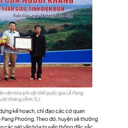
ản văn hóa phi vật thể quốc gia Lễ Pang
ười Kháng (Ảnh:TL)
 dựng kế hoạch, chỉ đạo các cơ quan
 Pang Phoóng. Theo đó, huyện sẽ thường
n các nét văn hóa truyền thống đặc sắc