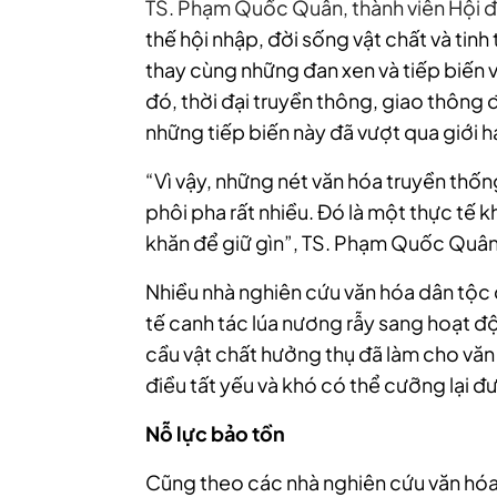
TS. Phạm Quốc Quân, thành viên Hội đồ
thế hội nhập, đời sống vật chất và tinh 
thay cùng những đan xen và tiếp biến v
đó, thời đại truyền thông, giao thông đ
những tiếp biến này đã vượt qua giới hạ
“Vì vậy, những nét văn hóa truyền thốn
phôi pha rất nhiều. Đó là một thực tế
khăn để giữ gìn”, TS. Phạm Quốc Quân
Nhiều nhà nghiên cứu văn hóa dân tộc 
tế canh tác lúa nương rẫy sang hoạt đ
cầu vật chất hưởng thụ đã làm cho văn
điều tất yếu và khó có thể cưỡng lại đ
Nỗ lực bảo tồn
Cũng theo các nhà nghiên cứu văn hóa