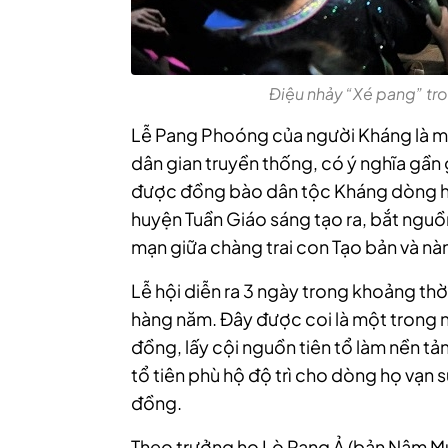
Điệu nhảy “Xé pang” tr
Lễ Pang Phoóng của người Kháng là mộ
dân gian truyền thống, có ý nghĩa gần 
được đồng bào dân tộc Kháng dòng họ
huyện Tuần Giáo sáng tạo ra, bắt nguồ
mạn giữa chàng trai con Tạo bản và nà
Lễ hội diễn ra 3 ngày trong khoảng thờ
hàng năm. Đây được coi là một trong n
đồng, lấy cội nguồn tiên tổ làm nền t
tổ tiên phù hộ độ trì cho dòng họ vạ
đồng.
Theo trưởng họ Lò Pang Ả (bản Nậm M