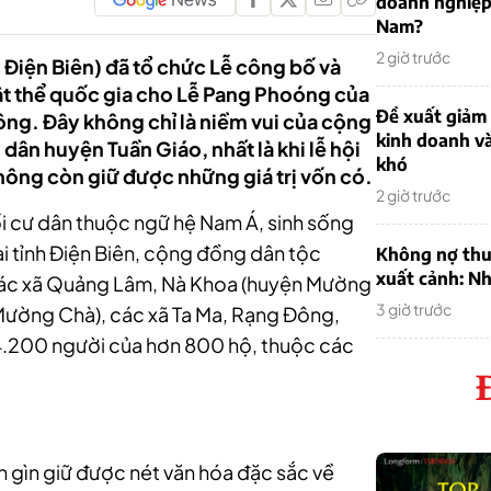
doanh nghiệp
Nam?
2 giờ trước
 Điện Biên) đã tổ chức Lễ công bố và
vật thể quốc gia cho Lễ Pang Phoóng của
Đề xuất giảm
ng. Đây không chỉ là niềm vui của cộng
kinh doanh v
ân huyện Tuần Giáo, nhất là khi lễ hội
khó
hông còn giữ được những giá trị vốn có.
2 giờ trước
i cư dân thuộc ngữ hệ Nam Á, sinh sống
Tại tỉnh Điện Biên, cộng đồng dân tộc
Không nợ thu
xuất cảnh: Nh
 các xã Quảng Lâm, Nà Khoa (huyện Mường
3 giờ trước
Mường Chà), các xã Ta Ma, Rạng Đông,
 4.200 người của hơn 800 hộ, thuộc các
n gìn giữ được nét văn hóa đặc sắc về