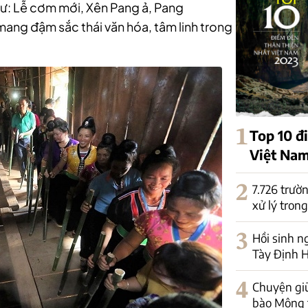
hư: Lễ cơm mới, Xên Pang ả, Pang
ang đậm sắc thái văn hóa, tâm linh trong
1
Top 10 đ
Việt Na
2
7.726 trườ
xử lý tron
3
Hồi sinh n
Tày Định 
4
Chuyện giữ
bào Mông 