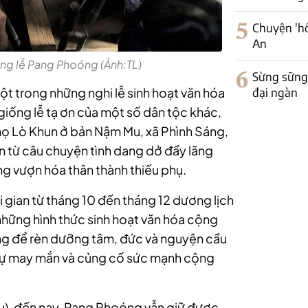
5
Chuyện 'hồ
An
ong lễ Pang Phoóng (Ảnh:TL)
6
Sừng sững
đại ngàn
t trong những nghi lễ sinh hoạt văn hóa
giống lễ tạ ơn của một số dân tộc khác,
 Lò Khun ở bản Nậm Mu, xã Phình Sáng,
n từ câu chuyện tình dang dở đầy lãng
ng vượn hóa thân thành thiếu phụ.
i gian từ tháng 10 đến tháng 12 dương lịch
hững hình thức sinh hoạt văn hóa cộng
ảng để rèn dưỡng tâm, đức và nguyện cầu
n sự may mắn và củng cố sức mạnh cộng
u), đến nay, Pang Phoóng vẫn giữ được