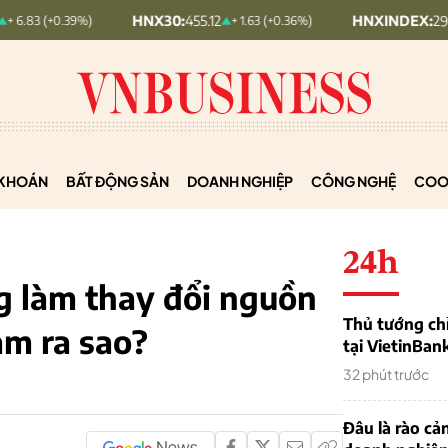
HNX30:
455.12
HNXINDEX:
293.44
 6.83 (+0.39%)
+ 1.63 (+0.36%)
KHOÁN
BẤT ĐỘNG SẢN
DOANH NGHIỆP
CÔNG NGHỆ
COO
24h
 làm thay đổi nguồn
Thủ tướng chỉ
am ra sao?
tại VietinBan
32 phút trước
Đâu là rào cản