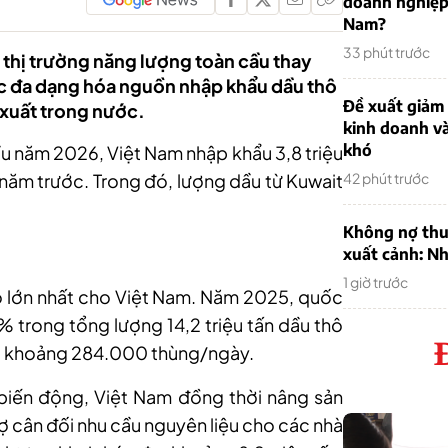
doanh nghiệp
Nam?
33 phút trước
 thị trường năng lượng toàn cầu thay
ốc đa dạng hóa nguồn nhập khẩu dầu thô
Đề xuất giảm
 xuất trong nước.
kinh doanh v
khó
đầu năm 2026, Việt Nam nhập khẩu 3,8 triệu
 năm trước. Trong đó, lượng dầu từ Kuwait
42 phút trước
Không nợ thu
xuất cảnh: Nh
1 giờ trước
ô lớn nhất cho Việt Nam. Năm 2025, quốc
trong tổng lượng 14,2 triệu tấn dầu thô
g khoảng 284.000 thùng/ngày.
biến động, Việt Nam đồng thời nâng sản
ợ cân đối nhu cầu nguyên liệu cho các nhà