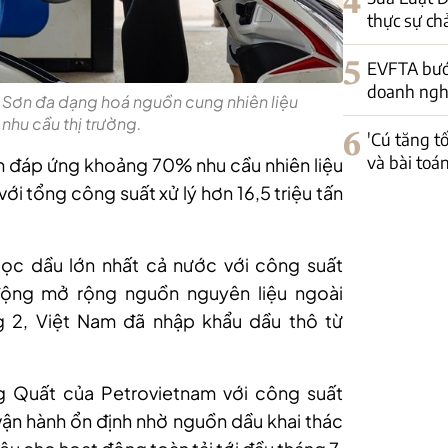
4
thực sự ch
5
EVFTA bướ
doanh nghi
 Sơn đa dạng hoá nguồn cung nhiên liệu
hu cầu thị trường.
6
'Cú tăng t
và bài toá
m đáp ứng khoảng 70% nhu cầu nhiên liệu
 với tổng công suất xử lý hơn 16,5 triệu tấn
ọc dầu lớn nhất cả nước với công suất
ộng mở rộng nguồn nguyên liệu ngoài
ng 2, Việt Nam đã nhập khẩu dầu thô từ
g Quất của Petrovietnam với công suất
vận hành ổn định nhờ nguồn dầu khai thác