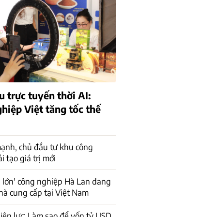
 trực tuyến thời AI:
hiệp Việt tăng tốc thế
ạnh, chủ đầu tư khu công
 tạo giá trị mới
 lớn' công nghiệp Hà Lan đang
hà cung cấp tại Việt Nam
iện lực: Làm sao để vốn tỷ USD