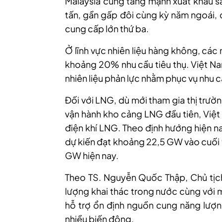
Malaysia cũng tăng mạnh xuất khẩu s
tấn, gần gấp đôi cùng kỳ năm ngoái, 
cung cấp lớn thứ ba.
Ở lĩnh vực nhiên liệu hàng không, cá
khoảng 20% nhu cầu tiêu thụ. Việt Na
nhiên liệu phản lực nhằm phục vụ nhu 
Đối với LNG, dù mới tham gia thị trư
vận hành kho cảng LNG đầu tiên, Việt
điện khí LNG. Theo định hướng hiện n
dự kiến đạt khoảng 22,5 GW vào cuối 
GW hiện nay.
Theo TS. Nguyễn Quốc Thập, Chủ tịch 
lượng khai thác trong nước cùng với
hỗ trợ ổn định nguồn cung năng lượn
nhiều biến động.