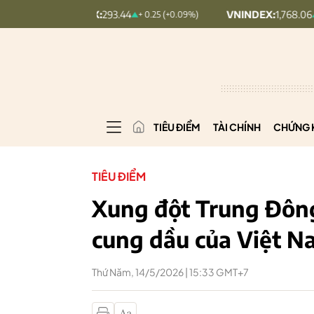
HNXINDEX:
293.44
VNINDEX:
1,768.06
+ 0.25 (+0.09%)
+
TIÊU ĐIỂM
TÀI CHÍNH
CHỨNG 
TIÊU ĐIỂM
Xung đột Trung Đông
cung dầu của Việt N
Thứ Năm, 14/5/2026 | 15:33 GMT+7