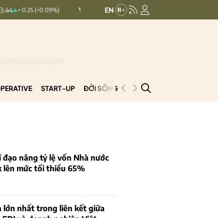
VNINDEX:
1,768.06
HNX30:
455.
+ 0.25 (+0.09%)
+ 6.83 (+0.39%)
PERATIVE
START-UP
ĐỜI SỐNG
PODCAST
VNCOOP
 đạo nâng tỷ lệ vốn Nhà nước
k lên mức tối thiểu 65%
 lớn nhất trong liên kết giữa