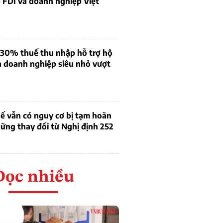
 FDI và doanh nghiệp Việt
 30% thuế thu nhập hỗ trợ hộ
à doanh nghiệp siêu nhỏ vượt
ế vẫn có nguy cơ bị tạm hoãn
ững thay đổi từ Nghị định 252
Đọc nhiều