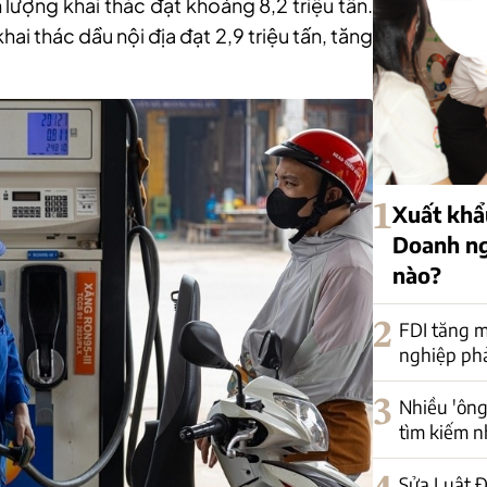
lượng khai thác đạt khoảng 8,2 triệu tấn.
ai thác dầu nội địa đạt 2,9 triệu tấn, tăng
1
Xuất khẩu
Doanh ng
nào?
2
FDI tăng m
nghiệp phải
3
Nhiều 'ông
tìm kiếm n
Sửa Luật Đ