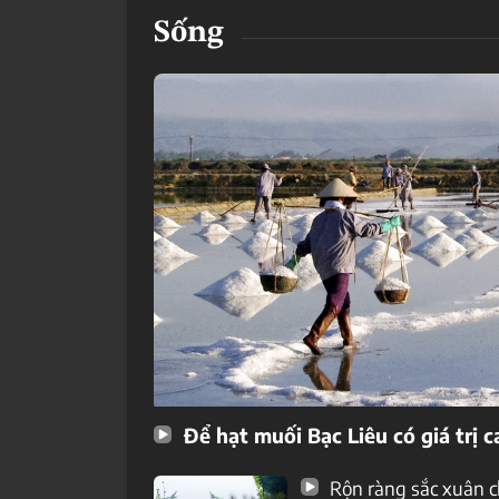
Sống
Để hạt muối Bạc Liêu có giá trị c
Rộn ràng sắc xuân 