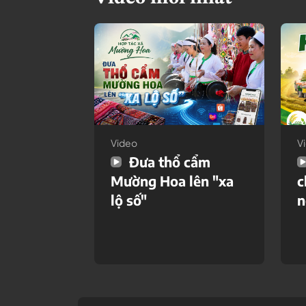
Video
V
Đưa thổ cẩm
Mường Hoa lên "xa
c
lộ số"
n