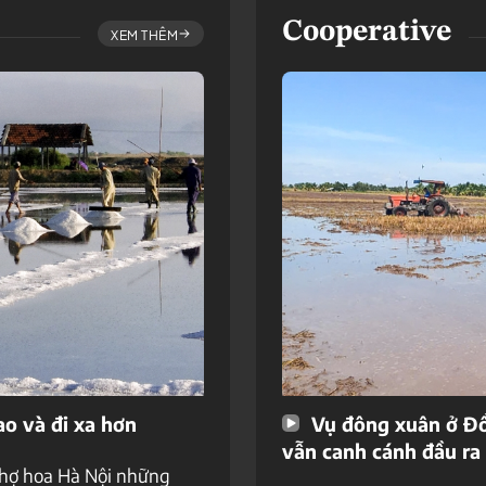
Cooperative
XEM THÊM
ao và đi xa hơn
Vụ đông xuân ở Đồ
vẫn canh cánh đầu ra
chợ hoa Hà Nội những