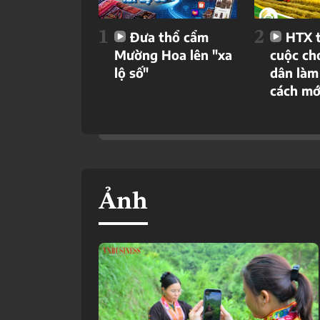
1
2
Đưa thổ cẩm
HTX t
Mường Hoa lên "xa
cuộc ch
lộ số"
dân làm
cách mớ
Ảnh