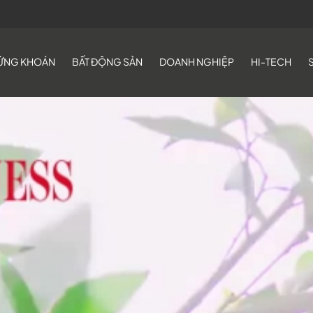
ỨNG KHOÁN
BẤT ĐỘNG SẢN
DOANH NGHIỆP
HI-TECH