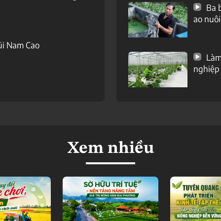
Ba b
ao nuôi
ũi Nam Cao
Làm 
nghiệp
Xem nhiều