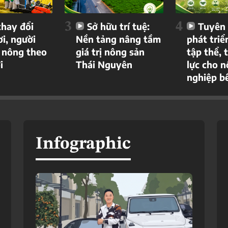
3
4
hay đổi
Sở hữu trí tuệ:
Tuyên
ơi, người
Nền tảng nâng tầm
phát triể
 nông theo
giá trị nông sản
tập thể, 
i
Thái Nguyên
lực cho 
nghiệp b
Infographic