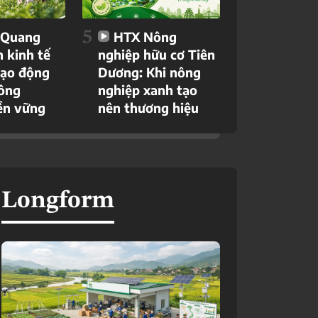
5
 Quang
HTX Nông
n kinh tế
nghiệp hữu cơ Tiên
tạo động
Dương: Khi nông
nông
nghiệp xanh tạo
ền vững
nên thương hiệu
Longform