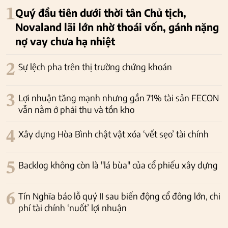
1
Quý đầu tiên dưới thời tân Chủ tịch,
Novaland lãi lớn nhờ thoái vốn, gánh nặng
nợ vay chưa hạ nhiệt
2
Sự lệch pha trên thị trường chứng khoán
3
Lợi nhuận tăng mạnh nhưng gần 71% tài sản FECON
vẫn nằm ở phải thu và tồn kho
4
Xây dựng Hòa Bình chật vật xóa ‘vết sẹo’ tài chính
5
Backlog không còn là "lá bùa" của cổ phiếu xây dựng
6
Tín Nghĩa báo lỗ quý II sau biến động cổ đông lớn, chi
phí tài chính ‘nuốt’ lợi nhuận