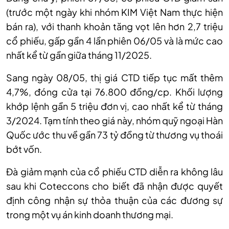
(trước một ngày khi nhóm KIM Việt Nam thực hiện
bán ra), với thanh khoản tăng vọt lên hơn 2
,
7 triệu
c
ổ phiếu
, gấp gần 4 lần phiên 06/05 và là mức cao
nhất kể từ gần giữa tháng 11/2025.
Sang ngày 08/05, thị
giá
CTD tiếp tục mất thêm
4
,
7%, đóng cửa tại 76
.
800 đồng/cp. Khối lượng
khớp lệnh gần 5 triệu đơn vị, cao nhất kể từ tháng
3/2024. Tạm tính theo giá này, nhóm quỹ ngoại Hàn
Quốc ước thu về gần 73 tỷ đồng từ thương vụ thoái
bớt vốn.
Đà
giảm
mạnh của cổ phiếu CTD diễn ra không lâu
sau kh
i
Coteccons cho biết đã nhận được quyết
định công nhận sự thỏa thuận của các đương sự
trong một vụ án kinh doanh thương mại.