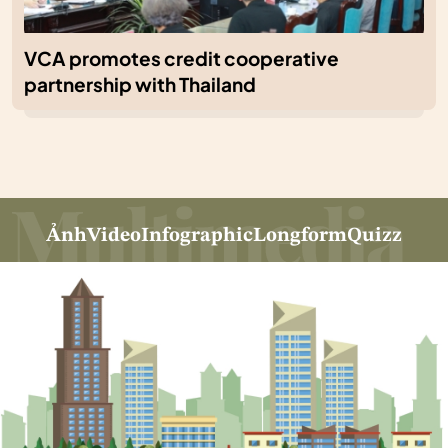
VCA promotes credit cooperative
partnership with Thailand
Ảnh
Video
Infographic
Longform
Quizz