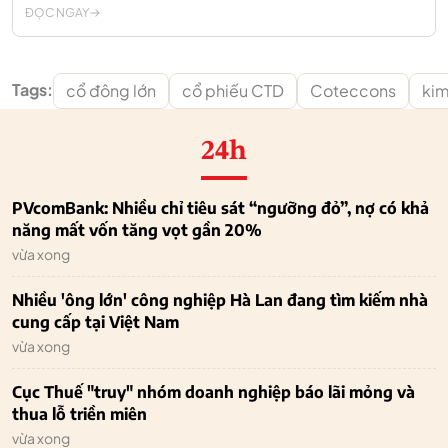
ĐỌC NGAY
Tags:
cổ đông lớn
cổ phiếu CTD
Coteccons
kim
24h
PVcomBank: Nhiều chỉ tiêu sát “ngưỡng đỏ”, nợ có khả
năng mất vốn tăng vọt gần 20%
vừa xong
Nhiều 'ông lớn' công nghiệp Hà Lan đang tìm kiếm nhà
cung cấp tại Việt Nam
vừa xong
Cục Thuế "truy" nhóm doanh nghiệp báo lãi mỏng và
thua lỗ triền miên
vừa xong