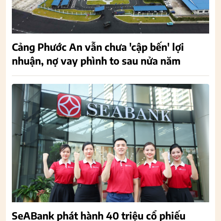
Cảng Phước An vẫn chưa 'cập bến' lợi
nhuận, nợ vay phình to sau nửa năm
SeABank phát hành 40 triệu cổ phiếu