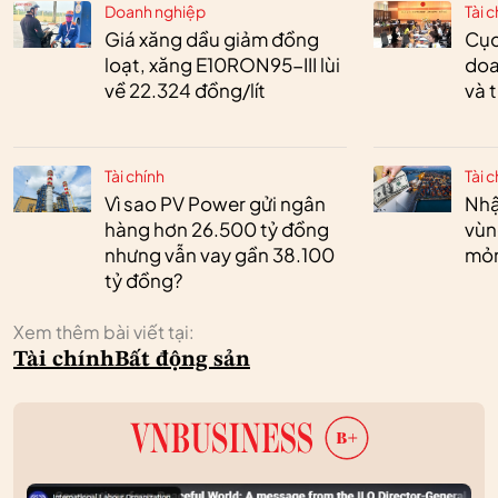
Doanh nghiệp
Tài c
Giá xăng dầu giảm đồng
Cục
loạt, xăng E10RON95-III lùi
doa
về 22.324 đồng/lít
và 
Tài chính
Tài c
Vì sao PV Power gửi ngân
Nhậ
hàng hơn 26.500 tỷ đồng
vùn
nhưng vẫn vay gần 38.100
mỏ
tỷ đồng?
Xem thêm bài viết tại:
Tài chính
Bất động sản