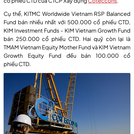
cổ phiếu CTD của CTCP Xây dựng
Coteccons
.
Cụ thể, KITMC Worldwide Vietnam RSP Balanced
Fund bán nhiều nhất với 500
.000 cổ phiếu
CTD,
KIM Investment Funds - KIM Vietnam Growth Fund
bán 250
.000 cổ phiếu CTD
. Hai quỹ còn lại là
TMAM Vietnam Equity Mother Fund và KIM Vietnam
Growth Equity Fund đều bán 100
.000 cổ
phiếu
CTD.