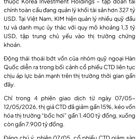
thuộc Korea Investment Holdings – tập đoàn tài
chính toàn cầu đang quản lý khối tài sản hơn 327 tỷ
USD. Tại Việt Nam, KIM hiện quản lý nhiều quỹ đầu
tư và danh mục ủy thác với quy mô khoảng 1,3 tỷ
USD, tập trung chủ yếu vào thị trường chứng
khoán.
Động thái thoái bớt vốn của nhóm quỹ ngoại Hàn
Quốc
diễn ra trong bối cảnh cổ phiếu CTD liên tục
chịu áp lực bán mạnh trên thị trường thời gian gần
đây.
Chỉ trong 4 phiên giao dịch từ ngày 07/05-
12/05/2026, thị giá CTD đã giảm gần 15%, kéo vốn
hóa thị trường “bốc hơi” gần 1.4
00
tỷ đồng, xuống
còn gần 7.9
00
tỷ đồng.
Đáng chú ý, phiên 07/05, cổ
phiếu
CTD giảm sàn