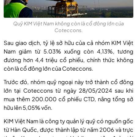
Quỹ KIM Việt Nam không còn là cổ đông lớn của
Coteccons.
Sau giao dịch, tỷ lệ sở hữu của cả nhóm KIM Việt
Nam giảm từ 5.03% xuống còn 4
,
13%, tương
đương hơn 4
,
4 triệu c
ổ phiếu
, chính thức không
còn là cổ đông lớn của Coteccons.
Trước đó, nhóm quỹ ngoại này trở thành cổ đông
lớn tại Coteccons từ ngày 28/05/2024 sau khi
mua thêm 200
.000 cổ phiếu
CTD, nâng tổng sở
hữu lên 5
,
05% vốn.
KIM Việt Nam là công ty quản lý quỹ có nguồn gốc
từ Hàn Quốc, được thành lập từ năm 2006 và trực