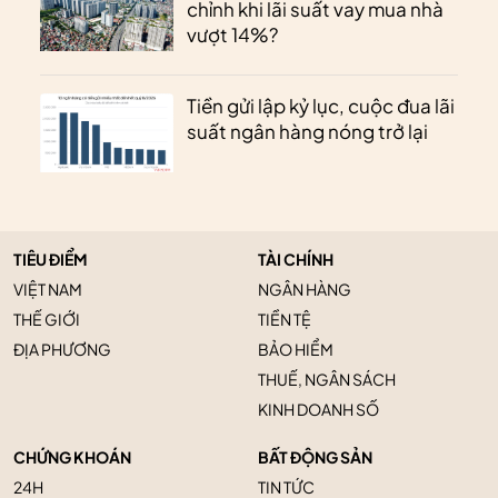
chỉnh khi lãi suất vay mua nhà
vượt 14%?
Tiền gửi lập kỷ lục, cuộc đua lãi
suất ngân hàng nóng trở lại
TIÊU ĐIỂM
TÀI CHÍNH
VIỆT NAM
NGÂN HÀNG
THẾ GIỚI
TIỀN TỆ
ĐỊA PHƯƠNG
BẢO HIỂM
THUẾ, NGÂN SÁCH
KINH DOANH SỐ
CHỨNG KHOÁN
BẤT ĐỘNG SẢN
24H
TIN TỨC