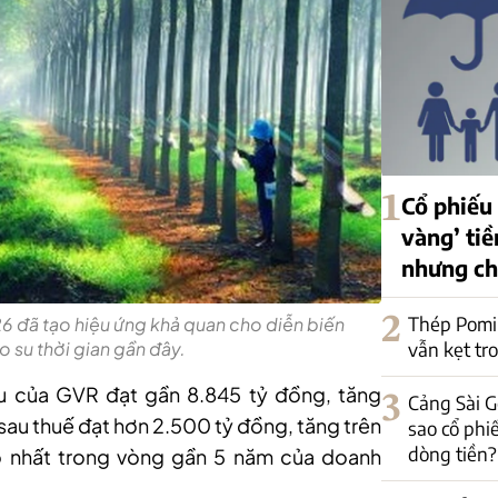
1
Cổ phiếu
vàng’ tiề
nhưng ch
2
Thép Pomi
26 đã tạo hiệu ứng khả quan cho diễn biến
 su thời gian gần đây.
vẫn kẹt tr
hu của GVR
đạt
gần 8.845 tỷ đồng, tăng
3
Cảng Sài G
sau thuế đạt hơn 2.500 tỷ đồng, tăng trên
sao cổ phi
dòng tiền?
o nhất trong vòng gần 5 năm của doanh