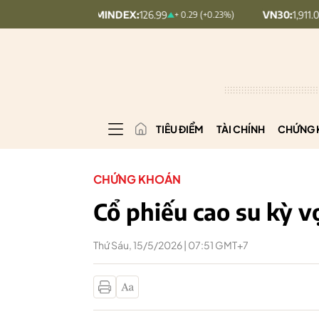
UPCOMINDEX:
126.99
VN30:
1,911.09
+ 0.29 (+0.23%)
+ 9.45
TIÊU ĐIỂM
TÀI CHÍNH
CHỨNG 
CHỨNG KHOÁN
Cổ phiếu cao su kỳ 
Thứ Sáu, 15/5/2026 | 07:51 GMT+7