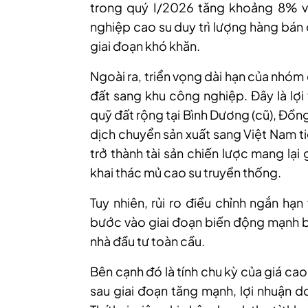
trong quý I/2026 tăng khoảng 8% về
nghiệp cao su duy trì lượng hàng bán 
giai đoạn khó khăn.
Ngoài ra, triển vọng dài hạn của nhó
đất sang khu công nghiệp. Đây là lợi
quỹ đất rộng tại Bình Dương (cũ), Đồng
dịch chuyển sản xuất sang Việt Nam t
trở thành tài sản chiến lược mang lại 
khai thác mủ cao su truyền thống.
Tuy
nhiên
, rủi ro điều chỉnh ngắn hạ
bước vào giai đoạn biến động mạnh bởi
nhà đầu tư toàn cầu.
Bên
cạnh đó là
tính chu kỳ của giá ca
sau giai đoạn tăng mạnh, lợi nhuận d