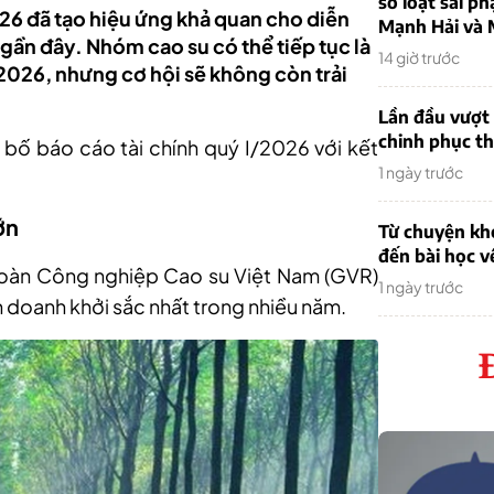
sơ loạt sai ph
26 đã tạo hiệu ứng khả quan cho diễn
Mạnh Hải và 
 gần đây. Nhóm cao su có thể tiếp tục là
14 giờ trước
2026, nhưng cơ hội sẽ không còn trải
Lần đầu vượt 
chinh phục th
bố báo cáo tài chính
q
uý I/2026 với kết
1 ngày trước
ớn
Từ chuyện khở
đến bài học v
oàn Công nghiệp Cao su Việt Nam
(GVR)
1 ngày trước
h doanh khởi sắc nhất trong nhiều năm.