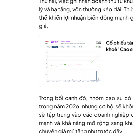
Thứ hai, việc ghi nhận doanh thu từ k
lý và hạ tầng, vốn thường kéo dài. Th
thể khiến lợi nhuận biến động mạnh g
giá.
Cổ phiếu tă
khoẻ’ Cao s
Trong bối cảnh đó, nhóm cao su có t
trong năm 2026, nhưng cơ hội sẽ khôn
sẽ tập trung vào các doanh nghiệp đầ
mạnh và khả năng mở rộng sang khu 
chuyện giá mủ tăng như trước đây.