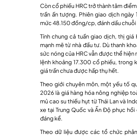
Còn cổ phiếu HRC trở thành tâm điểm c
trần ấn tượng. Phiên giao dịch ngày 
mức 48.150 đồng/cp, đánh
dấu
chuỗi
Tính chung cả tuần giao dịch, thị gi
mạnh mẽ từ nhà đầu tư. Dù thanh kho
sức nóng của HRC vẫn được thể hiện r
lệnh khoảng 17.300 cổ phiếu, trong 
giá trần chưa được hấp thụ hết.
Theo
giới chuyên môn, m
ột yếu tố q
2026 là giá hàng hóa nông nghiệp to
mủ cao su thiếu hụt từ Thái Lan và Ind
xe tại Trung Quốc và Ấn Độ phục hồi 
đáng kể.
Theo dữ liệu được các tổ chức phân 