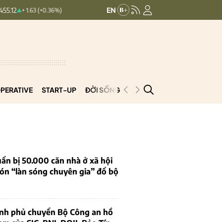
HNXINDEX:
293.44
UPCOMINDEX
+ 1.63 (+0.36%)
+ 0.25 (+0.09%)
PERATIVE
START-UP
ĐỜI SỐNG
PODCAST
VNCOOP
ẩn bị 50.000 căn nhà ở xã hội
ón “làn sóng chuyên gia” đổ bộ
ính phủ chuyển Bộ Công an hồ