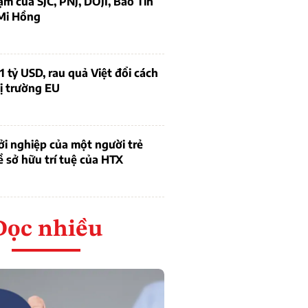
ạm của SJC, PNJ, DOJI, Bảo Tín
Mi Hồng
1 tỷ USD, rau quả Việt đổi cách
ị trường EU
i nghiệp của một người trẻ
ề sở hữu trí tuệ của HTX
Đọc nhiều