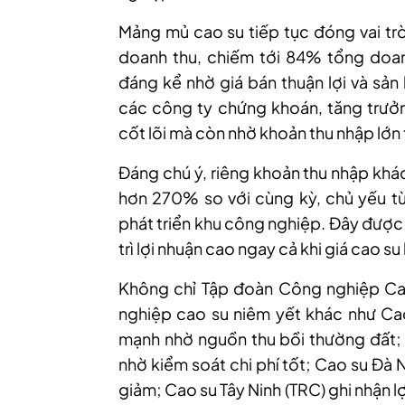
Mảng mủ cao su tiếp tục đóng vai tr
doanh thu, chiếm tới 84% tổng doanh
đáng kể nhờ giá bán thuận lợi và sản
các công ty chứng khoán, tăng trưở
cốt lõi mà còn nhờ khoản thu nhập lớn 
Đáng chú ý, riêng khoản thu nhập khá
hơn 270% so với cùng kỳ, chủ yếu từ
phát triển khu công nghiệp. Đây được
trì lợi nhuận cao ngay cả khi giá cao s
Không chỉ Tập đoàn Công nghiệp Cao
nghiệp cao su niêm yết khác như Cao
mạnh nhờ nguồn thu bồi thường đất; 
nhờ kiểm soát chi phí tốt; Cao su Đà 
giảm; Cao su Tây Ninh (TRC) ghi nhận 