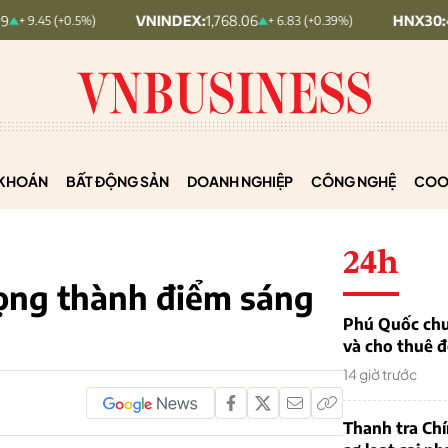
VNINDEX:
1,768.06
HNX30:
455.12
 (+0.5%)
+ 6.83 (+0.39%)
KHOÁN
BẤT ĐỘNG SẢN
DOANH NGHIỆP
CÔNG NGHỆ
COO
24h
vọng thành điểm sáng
Phú Quốc chu
và cho thuê đ
14 giờ trước
Thanh tra Ch