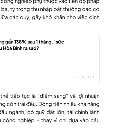
hu công nghiệp phụ thuộc vào tiến độ pháp
ứ ba, tỷ trọng thu nhập bất thường cao có
iữa các quý, gây khó khăn cho việc định
ng gần 138% sau 1 tháng, ‘sức
u Hòa Bình ra sao?
ĐỌC NGAY
hể tiếp tục là “điểm sáng” về lợi nhuận
g còn trải đều. Dòng tiền nhiều khả năng
u ngành, có quỹ đất lớn, tài chính lành
công nghiệp – thay vì chỉ dựa vào câu