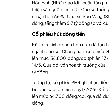
Hòa Bình (HRC) báo lợi nhuận tăng mạ
thiện và nguồn thu mới; Cao su Thống
nhuận hơn 66%; Cao su Sao Vàng (SRC
đồng, tăng thêm 6,7 tỷ đồng so với c
Cổ phiếu hút dòng tiền
K
ết quả kinh doanh tích cực
đã tạo 
ngành cao su
. Chẳng hạn,
cổ phiếu G
lên mức 36.800 đồng/cp (phiên 13/5)
14/5.
Qua đó, vốn hóa thị trường của
tỷ đồng.
Tương
tự,
cổ phiếu PHR ghi nhận diễn
bố báo cáo tài chính quý I/2026. Kết p
lên
mức 66.700 đồng/c
p
, qua đó đư
đồng.