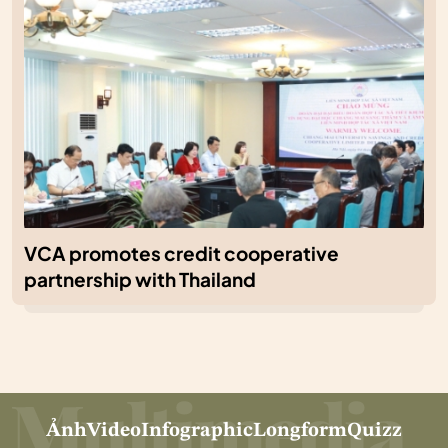
VCA promotes credit cooperative
partnership with Thailand
Ảnh
Video
Infographic
Longform
Quizz