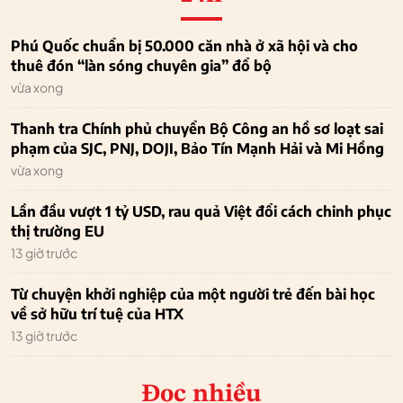
Phú Quốc chuẩn bị 50.000 căn nhà ở xã hội và cho
thuê đón “làn sóng chuyên gia” đổ bộ
vừa xong
Thanh tra Chính phủ chuyển Bộ Công an hồ sơ loạt sai
phạm của SJC, PNJ, DOJI, Bảo Tín Mạnh Hải và Mi Hồng
vừa xong
Lần đầu vượt 1 tỷ USD, rau quả Việt đổi cách chinh phục
thị trường EU
13 giờ trước
Từ chuyện khởi nghiệp của một người trẻ đến bài học
về sở hữu trí tuệ của HTX
13 giờ trước
Đọc nhiều