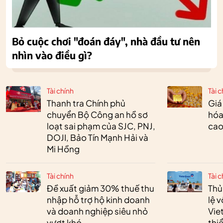
Bỏ cuộc chơi "đoán đáy", nhà đầu tư nên
nhìn vào điều gì?
Tài chính
Tài c
Thanh tra Chính phủ
Giá
chuyển Bộ Công an hồ sơ
hóa
loạt sai phạm của SJC, PNJ,
cao
DOJI, Bảo Tín Mạnh Hải và
Mi Hồng
Tài chính
Tài c
Đề xuất giảm 30% thuế thu
Thủ
nhập hỗ trợ hộ kinh doanh
lệ 
và doanh nghiệp siêu nhỏ
Vie
vượt khó
thi