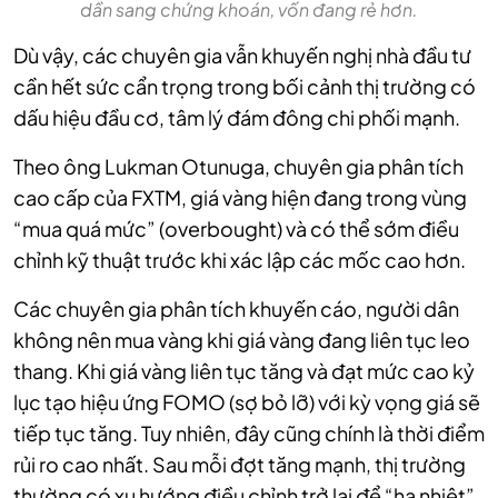
dần sang chứng khoán, vốn đang rẻ hơn.
Dù vậy, các chuyên gia vẫn khuyến nghị nhà đầu tư
cần hết sức cẩn trọng trong bối cảnh thị trường có
dấu hiệu đầu cơ, tâm lý đám đông chi phối mạnh.
Theo ông Lukman Otunuga, chuyên gia phân tích
cao cấp của FXTM, giá vàng hiện đang trong vùng
“mua quá mức” (overbought) và có thể sớm điều
chỉnh kỹ thuật trước khi xác lập các mốc cao hơn.
Các chuyên gia phân tích khuyến cáo, người dân
không nên mua vàng khi giá vàng đang liên tục leo
thang. Khi giá vàng liên tục tăng và đạt mức cao kỷ
lục tạo hiệu ứng FOMO (sợ bỏ lỡ) với kỳ vọng giá sẽ
tiếp tục tăng. Tuy nhiên, đây cũng chính là thời điểm
rủi ro cao nhất. Sau mỗi đợt tăng mạnh, thị trường
thường có xu hướng điều chỉnh trở lại để “hạ nhiệt”.