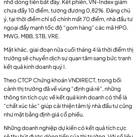
nhờ dòng tiền bắt đáy. Kết phiên, VN-Index giảm
chưa đầy 10 điểm, tương đương 0,82%. Đáng chú
ý, tại thời điểm chỉ số chính mất 70 điểm, nhà đầu tư
ngoại đẩy mạnh tốc độ “gom hàng” các mã HPG,
MWG, MBB, STB, VRE.
Mặt khác, giai đoạn nửa cuối tháng 4 là thời điểm thị
trường sẽ chuyển dịch sự quan tâm sang bức tranh
kết quả kinh doanh quý I.
Theo CTCP Chứng khoán VNDIRECT, trong bối
cảnh thị trường đã về vùng “định giá rẻ”, những
thông tin tích cực về kết quả kinh doanh có thể là
“chất xúc tác” giúp cải thiện tâm lý nhà đầu tư cũng
như mặt bằng định giá cổ phiếu.
Những doanh nghiệp dự kiến có kết quả tích cực
sẽ thu hút được dòng tiền của thị trường. Với số liệu