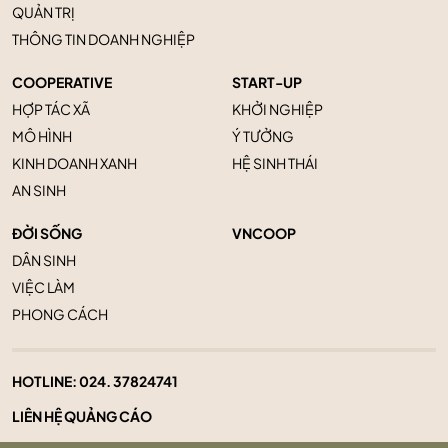
QUẢN TRỊ
THÔNG TIN DOANH NGHIỆP
COOPERATIVE
START-UP
HỢP TÁC XÃ
KHỞI NGHIỆP
MÔ HÌNH
Ý TƯỞNG
KINH DOANH XANH
HỆ SINH THÁI
AN SINH
ĐỜI SỐNG
VNCOOP
DÂN SINH
VIỆC LÀM
PHONG CÁCH
HOTLINE:
024. 37824741
LIÊN HỆ QUẢNG CÁO