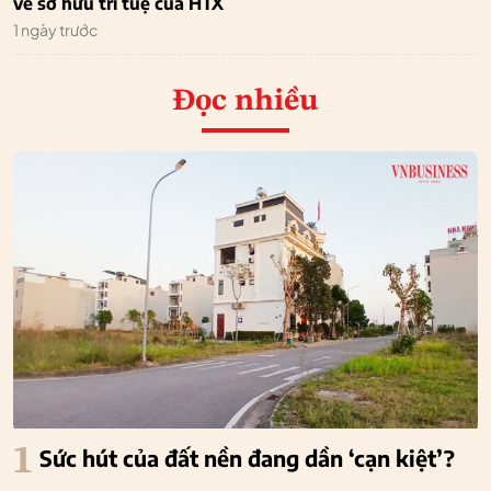
về sở hữu trí tuệ của HTX
1 ngày trước
Đọc nhiều
1
Sức hút của đất nền đang dần ‘cạn kiệt’?