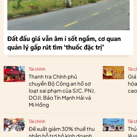
Đất đấu giá vẫn âm ỉ sốt ngầm, cơ quan
quản lý gấp rút tìm ‘thuốc đặc trị’
Tài chính
Tài c
Thanh tra Chính phủ
Giá
chuyển Bộ Công an hồ sơ
hóa
loạt sai phạm của SJC, PNJ,
cao
DOJI, Bảo Tín Mạnh Hải và
Mi Hồng
Tài chính
Tài c
Đề xuất giảm 30% thuế thu
Thủ
nhập hỗ trợ hộ kinh doanh
lệ 