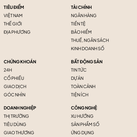
TIÊU ĐIỂM
TÀI CHÍNH
VIỆT NAM
NGÂN HÀNG
THẾ GIỚI
TIỀN TỆ
ĐỊA PHƯƠNG
BẢO HIỂM
THUẾ, NGÂN SÁCH
KINH DOANH SỐ
CHỨNG KHOÁN
BẤT ĐỘNG SẢN
24H
TIN TỨC
CỔ PHIẾU
DỰ ÁN
GIAO DỊCH
TOÀN CẢNH
GÓC NHÌN
TIỆN ÍCH
DOANH NGHIỆP
CÔNG NGHỆ
THỊ TRƯỜNG
XU HƯỚNG
TIÊU DÙNG
SẢN PHẨM SỐ
GIAO THƯƠNG
ỨNG DỤNG