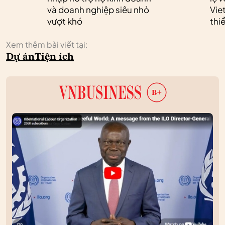
và doanh nghiệp siêu nhỏ
Vie
vượt khó
thi
Xem thêm bài viết tại:
Dự án
Tiện ích