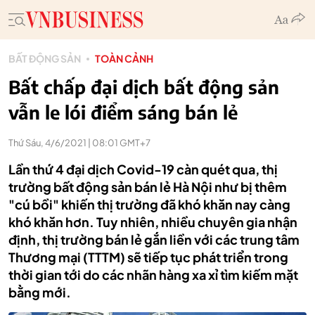
BẤT ĐỘNG SẢN
TOÀN CẢNH
Bất chấp đại dịch bất động sản
vẫn le lói điểm sáng bán lẻ
Thứ Sáu, 4/6/2021 | 08:01 GMT+7
Lần thứ 4 đại dịch Covid-19 càn quét qua, thị
trường bất động sản bán lẻ Hà Nội như bị thêm
"cú bồi" khiến thị trường đã khó khăn nay càng
khó khăn hơn. Tuy nhiên, nhiều chuyên gia nhận
định, thị trường bán lẻ gắn liền với các trung tâm
Thương mại (TTTM) sẽ tiếp tục phát triển trong
thời gian tới do các nhãn hàng xa xỉ tìm kiếm mặt
bằng mới.