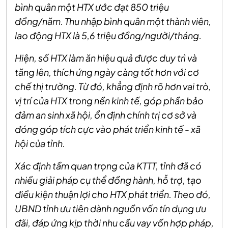
bình quân một HTX ước đạt 850 triệu
đồng/năm. Thu nhập bình quân một thành viên,
lao động HTX là 5,6 triệu đồng/người/tháng.
Hiện, số HTX làm ăn hiệu quả được duy trì và
tăng lên, thích ứng ngày càng tốt hơn với cơ
chế thị trường. Từ đó, khẳng định rõ hơn vai trò,
vị trí của HTX trong nền kinh tế, góp phần bảo
đảm an sinh xã hội, ổn định chính trị cơ sở và
đóng góp tích cực vào phát triển kinh tế - xã
hội của tỉnh.
Xác định tầm quan trọng của KTTT, tỉnh đã có
nhiều giải pháp cụ thể đồng hành, hỗ trợ, tạo
điều kiện thuận lợi cho HTX phát triển. Theo đó,
UBND tỉnh ưu tiên dành nguồn vốn tín dụng ưu
đãi, đáp ứng kịp thời nhu cầu vay vốn hợp pháp,