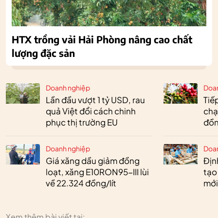
HTX trồng vải Hải Phòng nâng cao chất
lượng đặc sản
Doanh nghiệp
Doa
Lần đầu vượt 1 tỷ USD, rau
Tiế
quả Việt đổi cách chinh
chạ
phục thị trường EU
đồn
Doanh nghiệp
Doa
Giá xăng dầu giảm đồng
Định
loạt, xăng E10RON95-III lùi
tạo
về 22.324 đồng/lít
mới
Xem thêm bài viết tại: