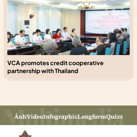
VCA promotes credit cooperative
partnership with Thailand
Ảnh
Video
Infographic
Longform
Quizz