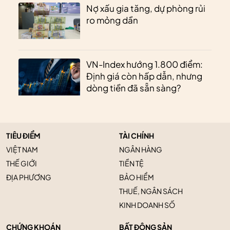
Nợ xấu gia tăng, dự phòng rủi
ro mỏng dần
VN-Index hướng 1.800 điểm:
Định giá còn hấp dẫn, nhưng
dòng tiền đã sẵn sàng?
TIÊU ĐIỂM
TÀI CHÍNH
VIỆT NAM
NGÂN HÀNG
THẾ GIỚI
TIỀN TỆ
ĐỊA PHƯƠNG
BẢO HIỂM
THUẾ, NGÂN SÁCH
KINH DOANH SỐ
CHỨNG KHOÁN
BẤT ĐỘNG SẢN