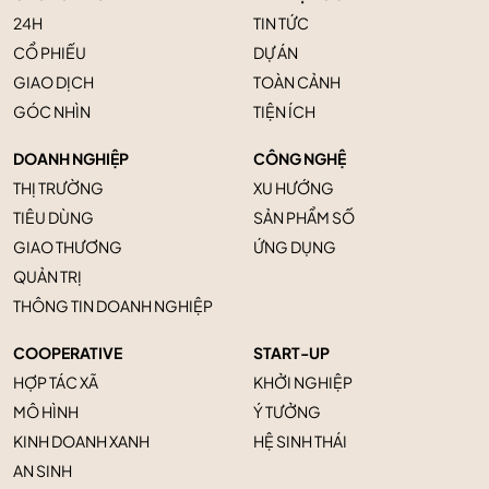
24H
TIN TỨC
CỔ PHIẾU
DỰ ÁN
GIAO DỊCH
TOÀN CẢNH
GÓC NHÌN
TIỆN ÍCH
DOANH NGHIỆP
CÔNG NGHỆ
THỊ TRƯỜNG
XU HƯỚNG
TIÊU DÙNG
SẢN PHẨM SỐ
GIAO THƯƠNG
ỨNG DỤNG
QUẢN TRỊ
THÔNG TIN DOANH NGHIỆP
COOPERATIVE
START-UP
HỢP TÁC XÃ
KHỞI NGHIỆP
MÔ HÌNH
Ý TƯỞNG
KINH DOANH XANH
HỆ SINH THÁI
AN SINH