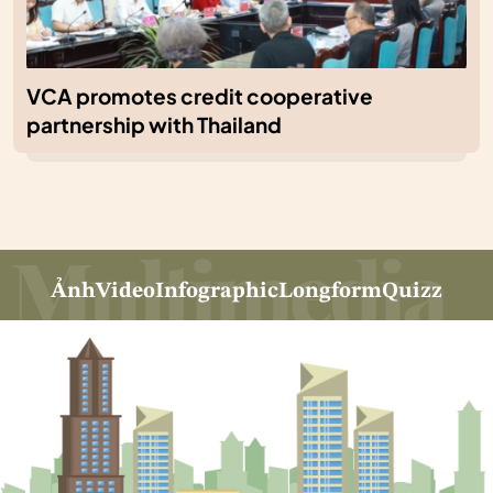
VCA promotes credit cooperative
partnership with Thailand
Ảnh
Video
Infographic
Longform
Quizz