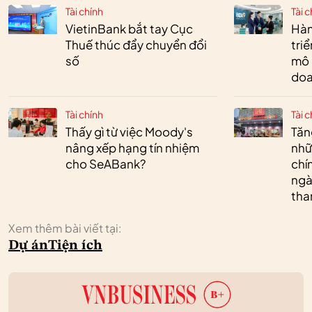
Tài chính
Tài c
VietinBank bắt tay Cục
Hàn
Thuế thúc đẩy chuyển đổi
tri
số
mô 
doa
Tài chính
Tài c
Thấy gì từ việc Moody's
Tăn
nâng xếp hạng tín nhiệm
nhữ
cho SeABank?
chí
ngà
tha
Xem thêm bài viết tại:
Dự án
Tiện ích