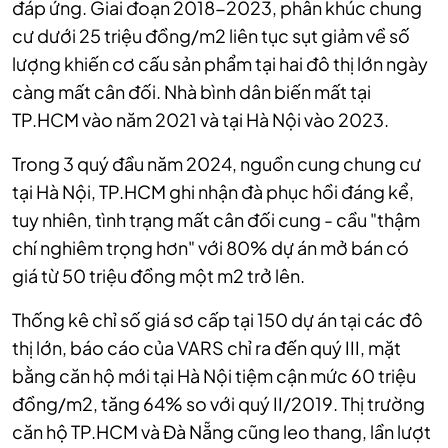
đáp ứng. Giai đoạn 2018-2023, phân khúc chung
cư dưới 25 triệu đồng/m2 liên tục sụt giảm về số
lượng khiến cơ cấu sản phẩm tại hai đô thị lớn ngày
càng mất cân đối. Nhà bình dân biến mất tại
TP.HCM vào năm 2021 và tại Hà Nội vào 2023.
Trong 3 quý đầu năm 2024, nguồn cung chung cư
tại Hà Nội, TP.HCM ghi nhận đà phục hồi đáng kể,
tuy nhiên, tình trạng mất cân đối cung - cầu "thậm
chí nghiêm trọng hơn" với 80% dự án mở bán có
giá từ 50 triệu đồng một m2 trở lên.
Thống kê chỉ số giá sơ cấp tại 150 dự án tại các đô
thị lớn, báo cáo của VARS chỉ ra đến quý III, mặt
bằng căn hộ mới tại Hà Nội tiệm cận mức 60 triệu
đồng/m2, tăng 64% so với quý II/2019. Thị trường
căn hộ TP.HCM và Đà Nẵng cũng leo thang, lần lượt