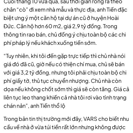
Cuối tháng 10 vừa qua, sau thời gian ròng rã theo
chân “cò” đi xem nhà mẫu và thực địa, anh Tiến đặc
biệt ưng ý một căn hộ tại dự án cũ ở huyện Hoài
Đức. Căn hộ hơn 60 m2, giá 2,9 tỷ đồng. Trong
thông tin rao bán, chủ đồng ý chịu toàn bộ các chi
phí pháp lý nếu khách xuống tiền sớm.
“Tuy nhiên, khi tôi đến gặp trực tiếp thì chủ nhà nói
giá đó đã cũ, giờ nếu có thiện chí mua, chủ sẽ bán
với giá 3,2 tỷ đồng, nhưng tôi phải chịu toàn bộ chi
phí giấy tờ, thủ tục chuyển nhượng. Chủ nhà còn
dọa nếu không chốt sớm thì giá sẽ còn tăng. Giá cả
liên tục leo thang khiến cả nhà tôi rơi vào tình trạng
chán nản”, anh Tiến thổ lộ
Trong bản tin thị trường mới đây, VARS cho biết nhu
cầu về nhà ở vừa túi tiền rất lớn nhưng không được