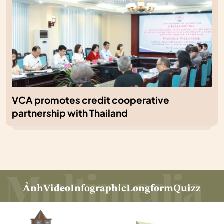
VCA promotes credit cooperative
partnership with Thailand
Ảnh
Video
Infographic
Longform
Quizz