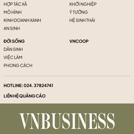
HỢP TÁC XÃ
KHỞI NGHIỆP
MÔ HÌNH
Ý TƯỞNG
KINH DOANH XANH
HỆ SINH THÁI
AN SINH
ĐỜI SỐNG
VNCOOP
DÂN SINH
VIỆC LÀM
PHONG CÁCH
HOTLINE:
024. 37824741
LIÊN HỆ QUẢNG CÁO