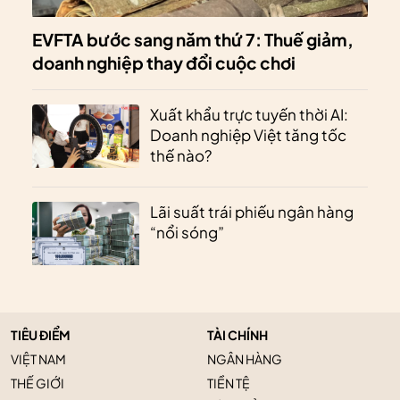
EVFTA bước sang năm thứ 7: Thuế giảm,
doanh nghiệp thay đổi cuộc chơi
Xuất khẩu trực tuyến thời AI:
Doanh nghiệp Việt tăng tốc
thế nào?
Lãi suất trái phiếu ngân hàng
“nổi sóng”
TIÊU ĐIỂM
TÀI CHÍNH
VIỆT NAM
NGÂN HÀNG
THẾ GIỚI
TIỀN TỆ