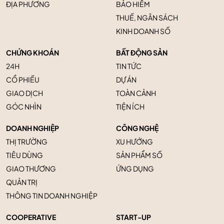
ĐỊA PHƯƠNG
BẢO HIỂM
THUẾ, NGÂN SÁCH
KINH DOANH SỐ
CHỨNG KHOÁN
BẤT ĐỘNG SẢN
24H
TIN TỨC
CỔ PHIẾU
DỰ ÁN
GIAO DỊCH
TOÀN CẢNH
GÓC NHÌN
TIỆN ÍCH
DOANH NGHIỆP
CÔNG NGHỆ
THỊ TRƯỜNG
XU HƯỚNG
TIÊU DÙNG
SẢN PHẨM SỐ
GIAO THƯƠNG
ỨNG DỤNG
QUẢN TRỊ
THÔNG TIN DOANH NGHIỆP
COOPERATIVE
START-UP