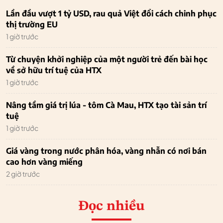
Lần đầu vượt 1 tỷ USD, rau quả Việt đổi cách chinh phục
thị trường EU
1 giờ trước
Từ chuyện khởi nghiệp của một người trẻ đến bài học
về sở hữu trí tuệ của HTX
1 giờ trước
Nâng tầm giá trị lúa - tôm Cà Mau, HTX tạo tài sản trí
tuệ
1 giờ trước
Giá vàng trong nước phân hóa, vàng nhẫn có nơi bán
cao hơn vàng miếng
2 giờ trước
Đọc nhiều