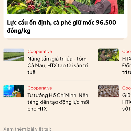
Lực cầu ổn định, cà phê giữ mốc 96.500
đồng/kg
Cooperative
Coo
Nâng tầm giá trị lúa - tôm
HTX
Cà Mau, HTX tạo tài sản trí
Đồn
tuệ
trí 
Cooperative
Coo
Tư tưởng Hồ Chí Minh: Nền
Giữ
tảng kiến tạo động lực mới
HTX
cho HTX
sở h
Xem thêm bài viết tại: