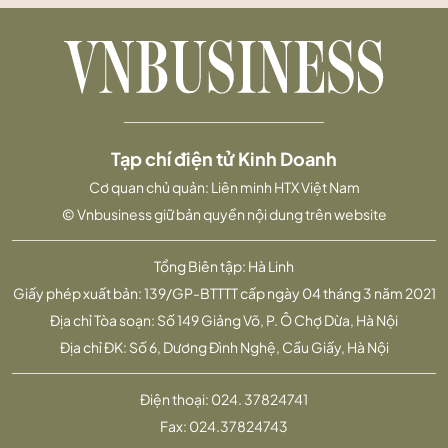
Tạp chí điện tử Kinh Doanh
Cơ quan chủ quản: Liên minh HTX Việt Nam
© Vnbusiness giữ bản quyền nội dung trên website
Tổng Biên tập: Hà Linh
Giấy phép xuất bản: 139/GP-BTTTT cấp ngày 04 tháng 3 năm 2021
Địa chỉ Tòa soạn: Số 149 Giảng Võ, P. Ô Chợ Dừa, Hà Nội
Địa chỉ ĐK: Số 6, Dương Đình Nghệ, Cầu Giấy, Hà Nội
Điện thoại:
024. 37824741
Fax:
024.37824743