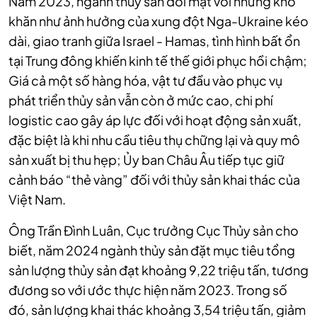
Năm 2023, ngành thủy sản đối mặt với những khó
khăn như ảnh hưởng của xung đột Nga-Ukraine kéo
dài, giao tranh giữa Israel - Hamas, tình hình bất ổn
tại Trung đông khiến kinh tế thế giới phục hồi chậm;
Giá cả một số hàng hóa, vật tư đầu vào phục vụ
phát triển thủy sản vẫn còn ở mức cao, chi phí
logistic cao gây áp lực đối với hoạt động sản xuất,
đặc biệt là khi nhu cầu tiêu thụ chững lại và quy mô
sản xuất bị thu hẹp; Ủy ban Châu Âu tiếp tục giữ
cảnh báo “thẻ vàng” đối với thủy sản khai thác của
Việt Nam.
Ô
ng Trần Đình Luân, Cục trưởng Cục Thủy sản cho
biết, n
ăm 2024
ngành thủy sản đặt mục tiêu tổng
sản lượng thủy sản đạt khoảng 9,22 triệu tấn, tương
đương so với ước thực hiện năm 2023. Trong số
đó, sản lượng khai thác khoảng 3,54 triệu tấn, giảm