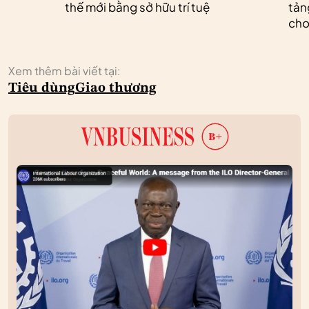
thế mới bằng sở hữu trí tuệ
tản
cho
Xem thêm bài viết tại:
Tiêu dùng
Giao thương