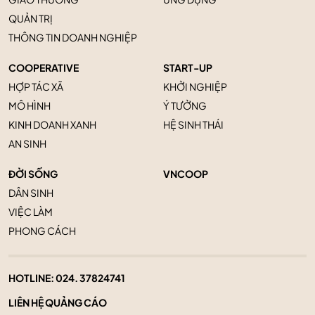
QUẢN TRỊ
THÔNG TIN DOANH NGHIỆP
COOPERATIVE
START-UP
HỢP TÁC XÃ
KHỞI NGHIỆP
MÔ HÌNH
Ý TƯỞNG
KINH DOANH XANH
HỆ SINH THÁI
AN SINH
ĐỜI SỐNG
VNCOOP
DÂN SINH
VIỆC LÀM
PHONG CÁCH
HOTLINE:
024. 37824741
LIÊN HỆ QUẢNG CÁO