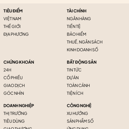
TIÊU ĐIỂM
TÀI CHÍNH
VIỆT NAM
NGÂN HÀNG
THẾ GIỚI
TIỀN TỆ
ĐỊA PHƯƠNG
BẢO HIỂM
THUẾ, NGÂN SÁCH
KINH DOANH SỐ
CHỨNG KHOÁN
BẤT ĐỘNG SẢN
24H
TIN TỨC
CỔ PHIẾU
DỰ ÁN
GIAO DỊCH
TOÀN CẢNH
GÓC NHÌN
TIỆN ÍCH
DOANH NGHIỆP
CÔNG NGHỆ
THỊ TRƯỜNG
XU HƯỚNG
TIÊU DÙNG
SẢN PHẨM SỐ
GIAO THƯƠNG
ỨNG DỤNG