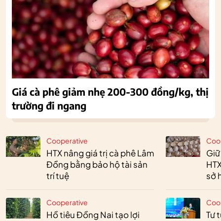
Giá cà phê giảm nhẹ 200-300 đồng/kg, thị
trường đi ngang
Cooperative
Coo
HTX nâng giá trị cà phê Lâm
Giữ
Đồng bằng bảo hộ tài sản
HTX
trí tuệ
sở h
Cooperative
Coo
Hồ tiêu Đồng Nai tạo lợi
Tư 