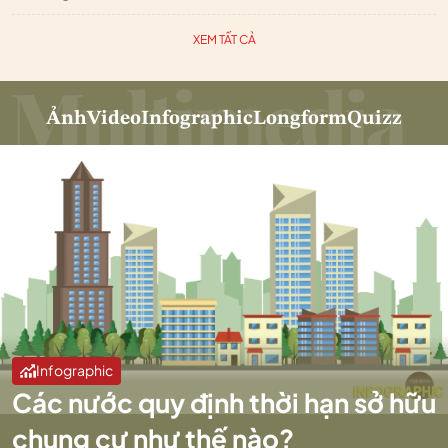
XEM TẤT CẢ
Ảnh
Video
Infographic
Longform
Quizz
Infographic
Các nước quy định thời hạn sở hữu
chung cư như thế nào?