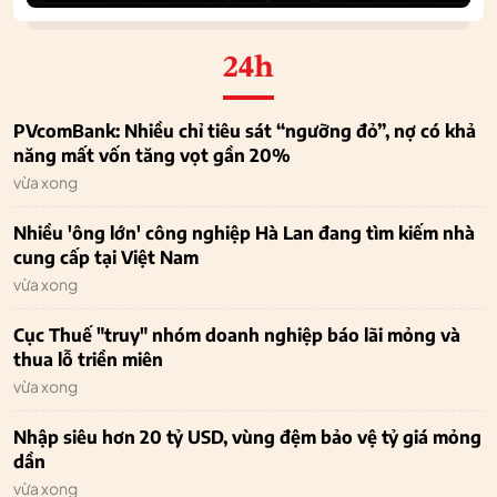
24h
PVcomBank: Nhiều chỉ tiêu sát “ngưỡng đỏ”, nợ có khả
năng mất vốn tăng vọt gần 20%
vừa xong
Nhiều 'ông lớn' công nghiệp Hà Lan đang tìm kiếm nhà
cung cấp tại Việt Nam
vừa xong
Cục Thuế "truy" nhóm doanh nghiệp báo lãi mỏng và
thua lỗ triền miên
vừa xong
Nhập siêu hơn 20 tỷ USD, vùng đệm bảo vệ tỷ giá mỏng
dần
vừa xong