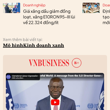
Doanh nghiệp
Doa
Giá xăng dầu giảm đồng
Định
loạt, xăng E10RON95-III lùi
tạo
về 22.324 đồng/lít
mới
Xem thêm bài viết tại:
Mô hình
Kinh doanh xanh