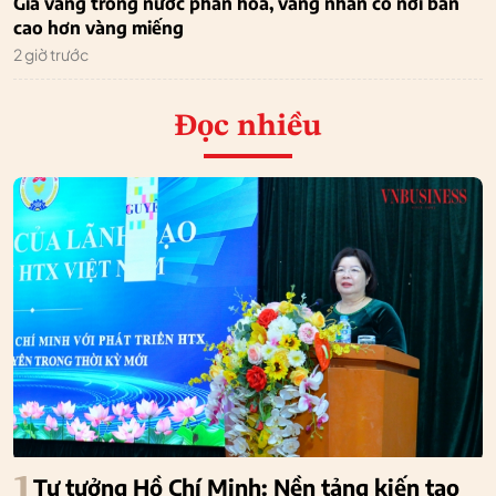
Giá vàng trong nước phân hóa, vàng nhẫn có nơi bán
cao hơn vàng miếng
2 giờ trước
Đọc nhiều
1
Tư tưởng Hồ Chí Minh: Nền tảng kiến tạo