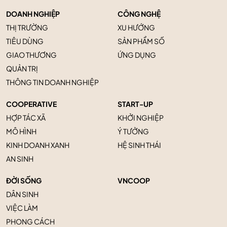
DOANH NGHIỆP
CÔNG NGHỆ
THỊ TRƯỜNG
XU HƯỚNG
TIÊU DÙNG
SẢN PHẨM SỐ
GIAO THƯƠNG
ỨNG DỤNG
QUẢN TRỊ
THÔNG TIN DOANH NGHIỆP
COOPERATIVE
START-UP
HỢP TÁC XÃ
KHỞI NGHIỆP
MÔ HÌNH
Ý TƯỞNG
KINH DOANH XANH
HỆ SINH THÁI
AN SINH
ĐỜI SỐNG
VNCOOP
DÂN SINH
VIỆC LÀM
PHONG CÁCH