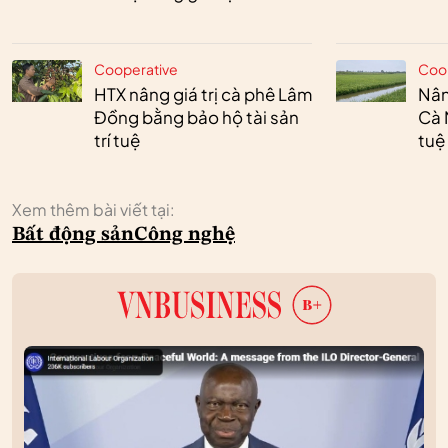
Cooperative
Coo
HTX nâng giá trị cà phê Lâm
Nân
Đồng bằng bảo hộ tài sản
Cà 
trí tuệ
tuệ
Xem thêm bài viết tại:
Bất động sản
Công nghệ