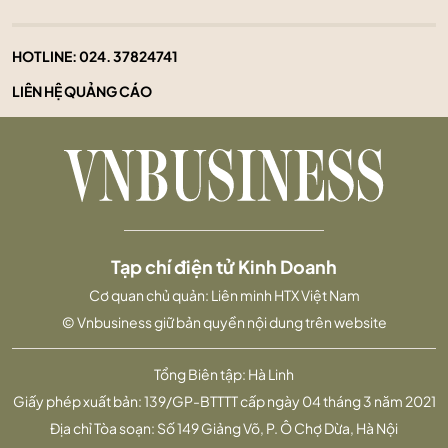
HOTLINE:
024. 37824741
LIÊN HỆ QUẢNG CÁO
Tạp chí điện tử Kinh Doanh
Cơ quan chủ quản: Liên minh HTX Việt Nam
© Vnbusiness giữ bản quyền nội dung trên website
Tổng Biên tập: Hà Linh
Giấy phép xuất bản: 139/GP-BTTTT cấp ngày 04 tháng 3 năm 2021
Địa chỉ Tòa soạn: Số 149 Giảng Võ, P. Ô Chợ Dừa, Hà Nội