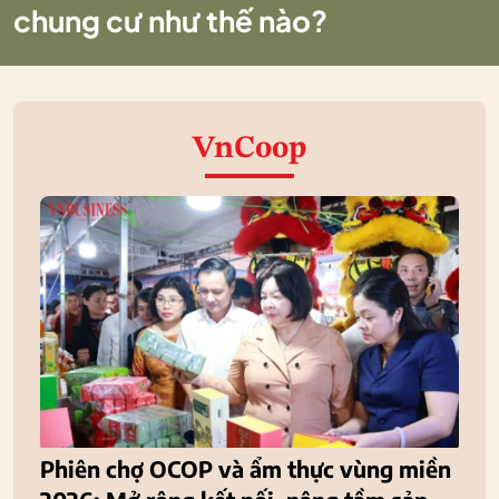
chung cư như thế nào?
VnCoop
Phiên chợ OCOP và ẩm thực vùng miền