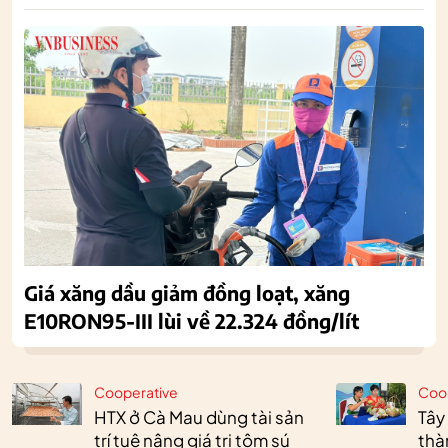
Giá xăng dầu giảm đồng loạt, xăng
E10RON95-III lùi về 22.324 đồng/lít
Cooperative
Coo
HTX ở Cà Mau dùng tài sản
Tây
trí tuệ nâng giá trị tôm sú
thà