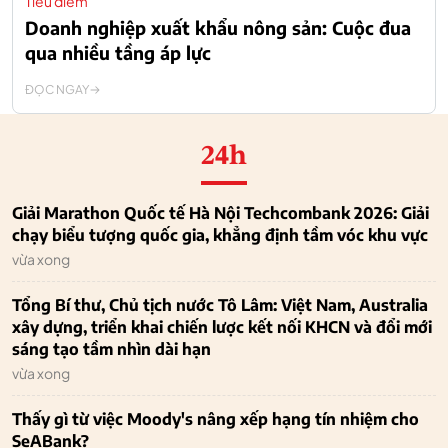
Tiêu điểm
Doanh nghiệp xuất khẩu nông sản: Cuộc đua
qua nhiều tầng áp lực
ĐỌC NGAY
24h
Giải Marathon Quốc tế Hà Nội Techcombank 2026: Giải
chạy biểu tượng quốc gia, khẳng định tầm vóc khu vực
vừa xong
Tổng Bí thư, Chủ tịch nước Tô Lâm: Việt Nam, Australia
xây dựng, triển khai chiến lược kết nối KHCN và đổi mới
sáng tạo tầm nhìn dài hạn
vừa xong
Thấy gì từ việc Moody's nâng xếp hạng tín nhiệm cho
SeABank?