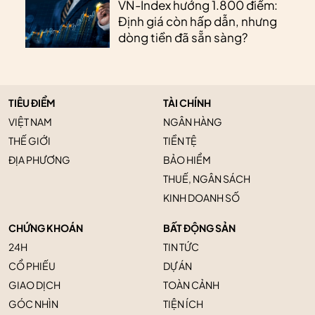
VN-Index hướng 1.800 điểm:
Định giá còn hấp dẫn, nhưng
dòng tiền đã sẵn sàng?
TIÊU ĐIỂM
TÀI CHÍNH
VIỆT NAM
NGÂN HÀNG
THẾ GIỚI
TIỀN TỆ
ĐỊA PHƯƠNG
BẢO HIỂM
THUẾ, NGÂN SÁCH
KINH DOANH SỐ
CHỨNG KHOÁN
BẤT ĐỘNG SẢN
24H
TIN TỨC
CỔ PHIẾU
DỰ ÁN
GIAO DỊCH
TOÀN CẢNH
GÓC NHÌN
TIỆN ÍCH