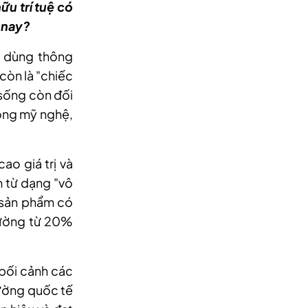
ữu trí tuệ có
n nay?
êu dùng thông
còn là "chiếc
 sống còn đối
công mỹ nghệ,
cao giá trị và
m từ dạng "vô
 sản phẩm có
trường từ 20%
 bối cảnh các
rường quốc tế