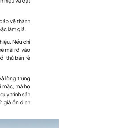
n hiệu và đạt
 bảo vệ thành
oặc làm giả.
hiệu. Nếu chỉ
ẽ mãi rơi vào
ối thủ bán rẻ
và lòng trung
i mặc, mà họ
quy trình sản
ữ giá ổn định