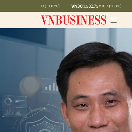
VN30:
1,902.79
VNINDEX:
1,764.78
+ 0.03 (+0.02%)
20.7 (1.08%)