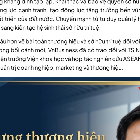
g khẳng định tạo lập, khai thác và bảo vệ quyền sở hữu 
ng lực cạnh tranh, tạo động lực tăng trưởng bền vữ
át triển của đất nước. Chuyển mạnh từ tư duy quản lý 
 sang kiến tạo hệ sinh thái sở hữu trí tuệ.
âu hơn về bài toán thương hiệu và sở hữu trí tuệ đối vớ
rong bối cảnh mới, VnBusiness đã có trao đổi với TS
ện trưởng Viện khoa học và hợp tác nghiên cứu ASEA
uản trị doanh nghiệp, marketing và thương hiệu.