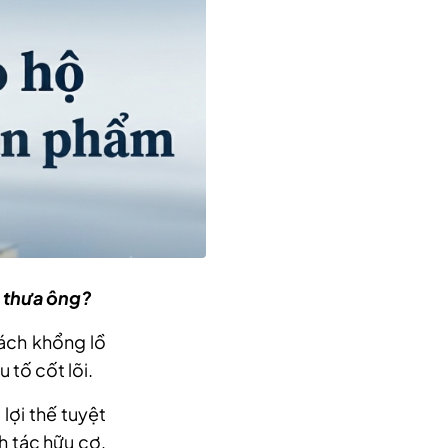
, thưa ông?
ách khổng lồ
 tố cốt lõi.
lợi thế tuyệt
h tác hữu cơ,