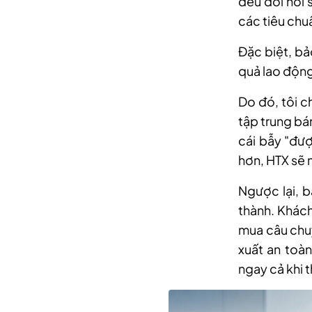
đều đòi hỏi 
các tiêu chuẩ
Đặc biệt, bả
quả lao động
Do đó, tôi c
tập trung bá
cái bẫy "đượ
hơn, HTX sẽ 
Ngược lại, b
thành. Khác
mua câu chuy
xuất an toàn
ngay cả khi 