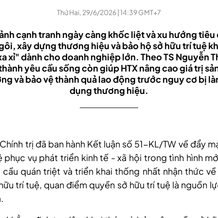
Thứ Hai, 29/6/2026 | 14:39 GMT+7
ảnh cạnh tranh ngày càng khốc liệt và xu hướng tiê
gôi, xây dựng thương hiệu và bảo hộ sở hữu trí tuệ k
xa xỉ" dành cho doanh nghiệp lớn. Theo TS Nguyễn 
 thành yêu cầu sống còn giúp HTX nâng cao giá trị s
ờng và bảo vệ thành quả lao động trước nguy cơ bị l
dụng thương hiệu.
Chính trị đã ban hành Kết luận số 51-KL/TW về đẩy 
ệ phục vụ phát triển kinh tế - xã hội trong tình hình mớ
u cầu quán triệt và triển khai thống nhất nhận thức về 
hữu trí tuệ, quan điểm quyền sở hữu trí tuệ là nguồn l
.