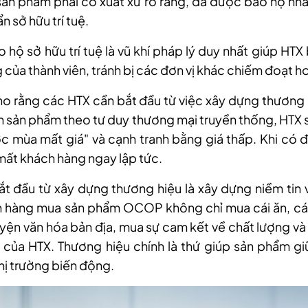
sản phẩm phải có xuất xứ rõ ràng, đã được bảo hộ nhã
n sở hữu trí tuệ.
o hộ sở hữu trí tuệ là vũ khí pháp lý duy nhất giúp HTX
 của thành viên, tránh bị các đơn vị khác chiếm đoạt h
ho rằng các HTX cần bắt đầu từ việc xây dựng thương 
n sản phẩm theo tư duy thương mại truyền thống, HTX s
c mùa mất giá" và cạnh tranh bằng giá thấp. Khi có đ
mất khách hàng ngay lập tức.
ắt đầu từ xây dựng thương hiệu là xây dựng niềm tin 
h hàng mua sản phẩm OCOP không chỉ mua cái ăn, cá
ện văn hóa bản địa, mua sự cam kết về chất lượng và 
 của HTX. Thương hiệu chính là thứ giúp sản phẩm gi
thị trường biến động.