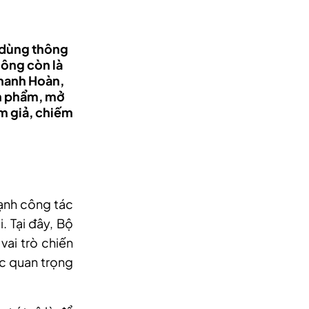
u dùng thông
hông còn là
Thanh Hoàn,
ản phẩm, mở
àm giả, chiếm
mạnh công tác
i. Tại đây, Bộ
vai trò chiến
ực quan trọng