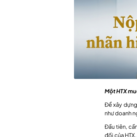
Một HTX muố
Để xây dựng
như doanh ng
Đầu tiên, cầ
đối của HTX.