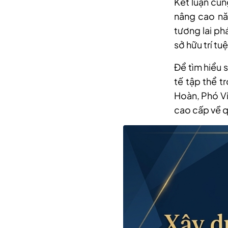
Kết luận cũn
nâng cao nă
tương lai ph
sở hữu trí tuệ
Để tìm hiểu s
tế tập thể t
Hoàn, Phó Vi
cao cấp về q