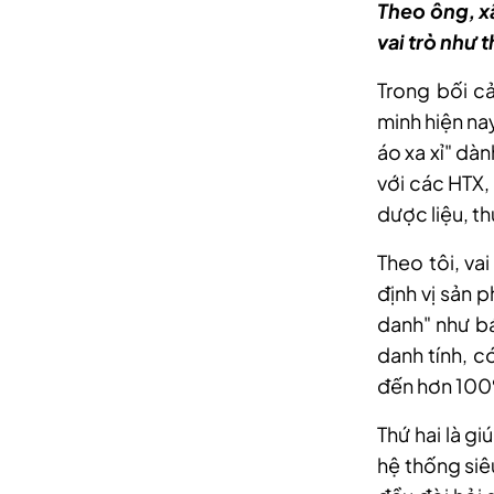
Theo ông, xâ
vai trò như 
Trong bối cả
minh hiện na
áo xa xỉ" dà
với các HTX,
dược liệu, 
Theo tôi, vai
định vị sản 
danh" như b
danh tính, c
đến hơn 10
Thứ hai là g
hệ thống siê