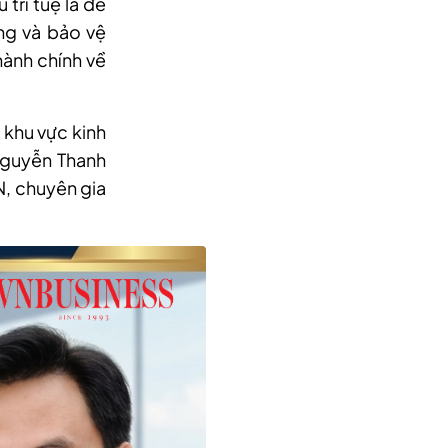
trí tuệ là để
ng và bảo vệ
hành chính về
i khu vực kinh
 Nguyễn Thanh
N, chuyên gia