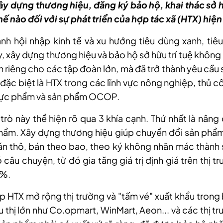
y dựng thương hiệu, đăng ký bảo hộ, khai thác sở h
thế nào đối với sự phát triển của hợp tác xã (HTX) hiệ
nh hội nhập kinh tế và xu hướng tiêu dùng xanh, ti
y, xây dựng thương hiệu và bảo hộ sở hữu trí tuệ không 
nh riêng cho các tập đoàn lớn, mà đã trở thành yêu cầu
 đặc biệt là HTX trong các lĩnh vực nông nghiệp, thủ 
thực phẩm và sản phẩm OCOP.
 trò này thể hiện rõ qua 3 khía cạnh. Thứ nhất là nâng 
phẩm. Xây dựng thương hiệu giúp chuyển đổi sản phẩ
án thô, bán theo bao, theo ký không nhãn mác thành
ó câu chuyện, từ đó gia tăng giá trị định giá trên thị 
0%.
iúp HTX mở rộng thị trường và "tấm vé" xuất khẩu trong
u thị lớn như Co.opmart, WinMart, Aeon... và các thị t