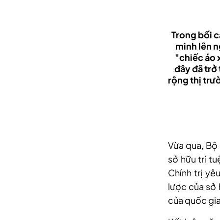
Trong bối c
minh lên n
"chiếc áo 
đây đã trở
rộng thị trư
Vừa qua, Bộ 
sở hữu trí tu
Chính trị yê
lược của sở 
của quốc gia