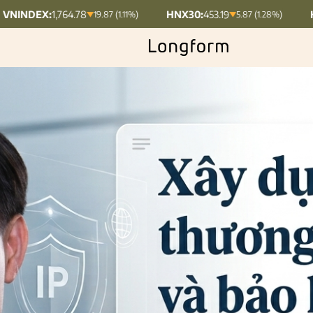
HNX30:
453.19
HNXINDEX:
292.64
19.87 (1.11%)
5.87 (1.28%)