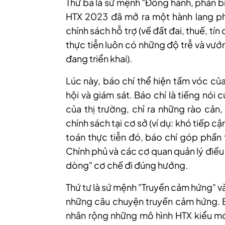
Thứ ba là sứ mệnh "Đồng hành, phản b
HTX 2023 đã mở ra một hành lang ph
chính sách hỗ trợ (về đất đai, thuế, tín
thực tiễn luôn có những độ trễ và vư
đang triển khai).
Lúc này, báo chí thể hiện tầm vóc củ
hội và giám sát. Báo chí là tiếng nói
của thị trường, chỉ ra những rào cản
chính sách tại cơ sở (ví dụ: khó tiếp c
toán thực tiễn đó, báo chí góp phần
Chính phủ và các cơ quan quản lý điều 
dòng" cơ chế đi đúng hướng.
Thứ tư là sứ mệnh "Truyền cảm hứng" và
những câu chuyện truyền cảm hứng. Bá
nhân rộng những mô hình HTX kiểu mới