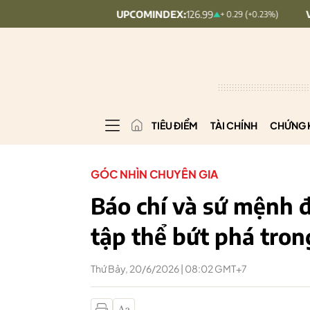
UPCOMINDEX:
126.99
VN30:
1,911
+ 0.25 (+0.09%)
+ 0.29 (+0.23%)
TIÊU ĐIỂM
TÀI CHÍNH
CHỨNG 
GÓC NHÌN CHUYÊN GIA
Báo chí và sứ mệnh 
tập thể bứt phá tro
Thứ Bảy, 20/6/2026 | 08:02 GMT+7