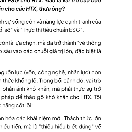
uẩn ESG cho HTX. Đâu là vai trò của báo
hăn cho các HTX, thưa ông?
ịnh sự sống còn và năng lực cạnh tranh của
i số” và “Thực thi tiêu chuẩn ESG”.
còn là lựa chọn, mà đã trở thành "vé thông
âu vào các chuỗi giá trị lớn, đặc biệt là
 nguồn lực (vốn, công nghệ, nhân lực) còn
h thức khổng lồ. Trong bối cảnh đó, vai trò
c phản ánh khó khăn, mà phải thực sự trở
 pháp để tháo gỡ khó khăn cho HTX. Tôi
c năng cốt lõi:
dân hóa các khái niệm mới.
Thách thức lớn
iếu tiền, mà là "thiếu hiểu biết đúng" về