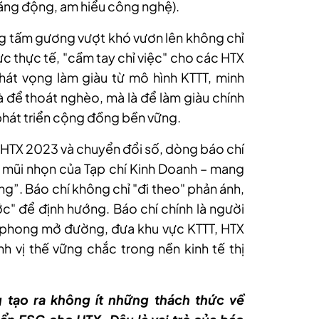
năng động, am hiểu công nghệ).
ng tấm gương vượt khó vươn lên không chỉ
lực thực tế, "cầm tay chỉ việc" cho các HTX
hát vọng làm giàu từ mô hình KTTT, minh
à để thoát nghèo, mà là để làm giàu chính
hát triển cộng đồng bền vững.
t HTX 2023 và chuyển đổi số, dòng báo chí
rò mũi nhọn của Tạp chí Kinh Doanh – mang
ng”. Báo chí không chỉ "đi theo" phản ánh,
ước" để định hướng. Báo chí chính là người
n phong mở đường, đưa khu vực KTTT, HTX
h vị thế vững chắc trong nền kinh tế thị
g tạo ra không ít những thách thức về