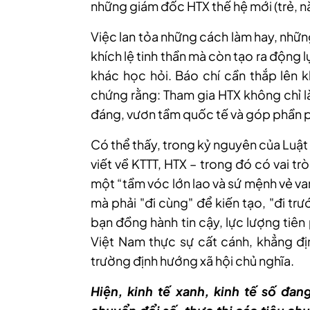
những giám đốc HTX thế hệ mới (trẻ, 
Việc lan tỏa những cách làm hay, nhữ
khích lệ tinh thần mà còn tạo ra động 
khác học hỏi. Báo chí cần thắp lên k
chứng rằng: Tham gia HTX không chỉ l
đáng, vươn tầm quốc tế và góp phần p
Có thể thấy, trong kỷ nguyên của Luậ
viết về KTTT, HTX – trong đó có vai t
một “tầm vóc lớn lao và sứ mệnh vẻ va
mà phải "đi cùng" để kiến tạo, "đi tr
bạn đồng hành tin cậy, lực lượng tiê
Việt Nam thực sự cất cánh, khẳng địn
trường định hướng xã hội chủ nghĩa.
Hiện, kinh tế xanh, kinh tế số đan