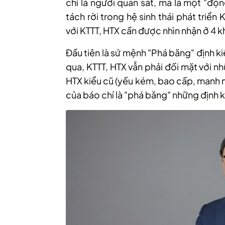
chỉ là người quan sát, mà là một "độ
tách rời trong hệ sinh thái phát triể
với KTTT, HTX cần được nhìn nhận ở 4 k
Đầu tiên là sứ mệnh "Phá băng" định ki
qua, KTTT, HTX vẫn phải đối mặt với nh
HTX kiểu cũ (yếu kém, bao cấp, manh 
của báo chí là "phá băng" những định k