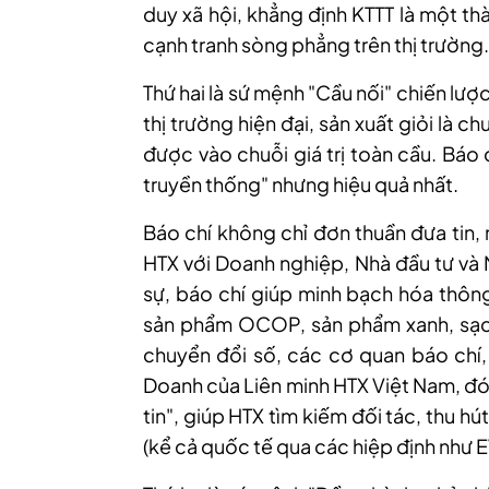
duy xã hội, khẳng định KTTT là một th
cạnh tranh sòng phẳng trên thị trường.
Thứ hai là sứ mệnh "Cầu nối" chiến lược
thị trường hiện đại, sản xuất giỏi là 
được vào chuỗi giá trị toàn cầu. Báo 
truyền thống"
nhưng hiệu quả nhất.
Báo chí không chỉ đơn thuần đưa tin, 
HTX với Doanh nghiệp, Nhà đầu tư và 
sự, báo chí giúp minh bạch hóa thông 
sản phẩm OCOP, sản phẩm xanh, sạch
chuyển đổi số, các cơ quan báo chí, 
Doanh của Liên minh HTX Việt Nam, đó
tin", giúp HTX tìm kiếm đối tác, thu hú
(kể cả quốc tế qua các hiệp định như 