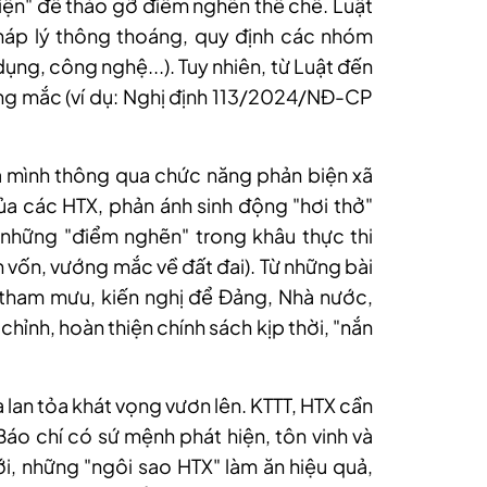
iện" để tháo gỡ điểm nghẽn thể chế.
Luật
áp lý thông thoáng, quy định các nhóm
 dụng, công nghệ...). Tuy nhiên, từ Luật đến
ớng mắc (ví dụ: Nghị định 113/2024/NĐ-CP
a mình thông qua chức năng phản biện xã
 của các HTX, phản ánh sinh động "hơi thở"
, những "điểm nghẽn" trong khâu thực thi
ận vốn, vướng mắc về đất đai). Từ những bài
 tham mưu, kiến nghị để Đảng, Nhà nước,
chỉnh, hoàn thiện chính sách kịp thời, "nắn
 lan tỏa khát vọng vươn lên. KTTT, HTX cần
o chí có sứ mệnh phát hiện, tôn vinh và
, những "ngôi sao HTX" làm ăn hiệu quả,