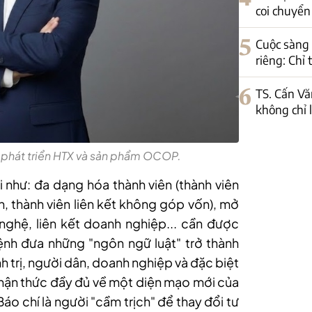
coi chuyển 
5
Cuộc sàng 
riêng: Chỉ
6
TS. Cấn Vă
không chỉ 
 phát triển HTX và sản phẩm OCOP.
 như: đa dạng hóa thành viên (thành viên
ốn, thành viên liên kết không góp vốn), mở
ghệ, liên kết doanh nghiệp... cần được
ệnh đưa những "ngôn ngữ luật" trở thành
h trị, người dân, doanh nghiệp và đặc biệt
 nhận thức đầy đủ về một diện mạo mới của
Báo chí là người "cầm trịch" để thay đổi tư