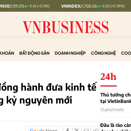
.09
VNINDEX:
1,768.06
HNX30
+ 9.45 (+0.5%)
+ 6.83 (+0.39%)
KHOÁN
BẤT ĐỘNG SẢN
DOANH NGHIỆP
CÔNG NGHỆ
COO
24h
đồng hành đưa kinh tế
Thủ tướng chỉ
ng kỷ nguyên mới
tại VietinBan
12 phút trước
Đâu là rào cản