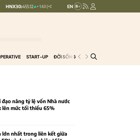
:
455.12
HNXINDEX:
293.44
U
+ 1.63 (+0.36%)
+ 0.25 (+0.09%)
PERATIVE
START-UP
ĐỜI SỐNG
PODCAST
VNCOOP
 đạo nâng tỷ lệ vốn Nhà nước
k lên mức tối thiểu 65%
 lớn nhất trong liên kết giữa