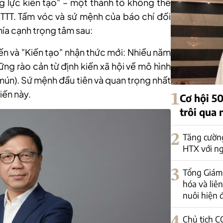
ng lực kiến tạo" – một thành tố không thể
n KTTT. Tầm vóc và sứ mệnh của báo chí đối
hía cạnh trọng tâm sau:
ến và "Kiến tạo" nhận thức mới:
Nhiều năm
ững rào cản từ định kiến xã hội về mô hình
mún). Sứ mệnh đầu tiên và quan trọng nhất
iến này.
1
Cơ hội 5
trôi qua 
2
Tăng cường
HTX với ng
3
Tổng Giám 
hóa và liê
nuôi hiện 
4
Chủ tịch C