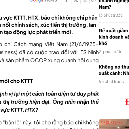
doanh nghiệp
Nam?
13 phút trước
u vực KTTT, HTX, báo chí không chỉ phản
 nối chính sách, xúc tiến thị trường, lan
Đề xuất giảm
n tạo động lực phát triển mới.
kinh doanh v
khó
o chí Cách mạng Việt Nam (21/6/1925-
siness) đã có cuộc trao đổi với TS Ninh
21 phút trước
X và sản phẩm OCOP xung quanh nội dung
Không nợ thu
xuất cảnh: Nh
 mới cho KTTT
53 phút trước
ịnh vị lại một cách toàn diện tư duy phát
 thị trường hiện đại. Ông nhìn nhận thế
u vực KTTT, HTX?
à "bản lề" này, tôi cho rằng báo chí không