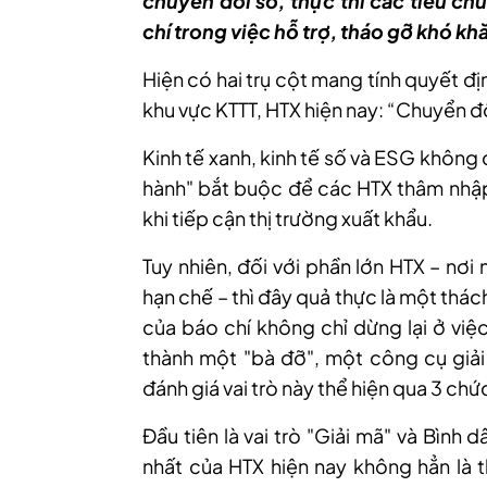
chuyển đổi số, thực thi các tiêu ch
chí trong việc hỗ trợ, tháo gỡ khó k
Hiện có hai trụ cột mang tính quyết đ
khu vực KTTT, HTX hiện nay: “Chuyển đổ
Kinh tế xanh, kinh tế số và ESG không 
hành" bắt buộc để các HTX thâm nhập s
khi tiếp cận thị trường xuất khẩu.
Tuy nhiên, đối với phần lớn HTX – nơi
hạn chế – thì đây quả thực là một thác
của báo chí không chỉ dừng lại ở việ
thành một "bà đỡ", một công cụ giải
đánh giá vai trò này thể hiện qua 3 chứ
Đầu tiên là vai trò "Giải mã" và Bình 
nhất của HTX hiện nay không hẳn là th