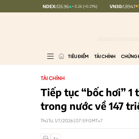
UPCOMINDEX:
126.96
VN30:
1,894.1
+ 0.26 (+0.21%)
7.54 (0.4%)
TIÊU ĐIỂM
TÀI CHÍNH
CHỨNG 
TÀI CHÍNH
Tiếp tục “bốc hơi” 1 
trong nước về 147 tr
Thứ Tư, 1/7/2026 | 07:59 GMT+7