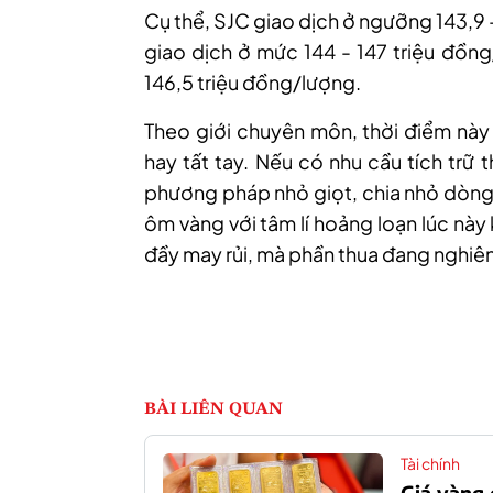
Cụ thể, SJC giao dịch ở ngưỡng 143,9 
giao dịch ở mức 144 - 147 triệu đồn
146,5 triệu đồng/lượng.
Theo
giới chuyên môn, t
hời điểm này 
hay tất tay. Nếu có nhu cầu tích trữ 
phương pháp nhỏ giọt, chia nhỏ dòng v
ôm vàng với tâm lí hoảng loạn lúc nà
đầy may rủi, mà phần thua đang nghiên
BÀI LIÊN QUAN
Tài chính
Giá vàng