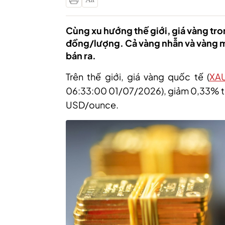
Cùng xu hướng thế giới, giá vàng tro
đồng/lượng. Cả vàng nhẫn và vàng 
bán ra.
Trên
thế giới, g
iá vàng quốc tế (
XA
06:33:00 01/07/2026)
,
giảm 0
,
33% t
USD/
o
unc
e
.