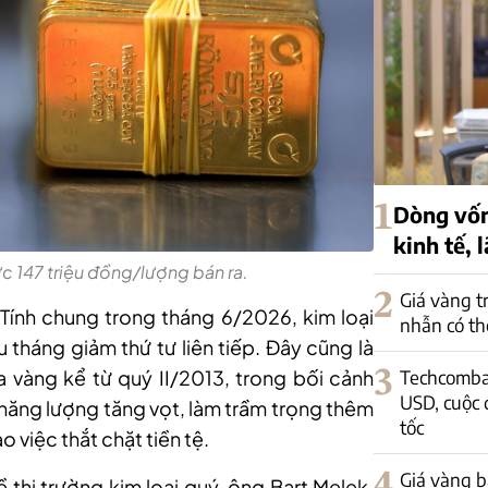
1
Dòng vốn
kinh tế, 
c 147 triệu đồng/lượng bán ra.
2
Giá vàng t
Tính chung trong tháng 6/2026, kim loại
nhẫn có th
u tháng giảm thứ tư liên tiếp. Đây cũng là
3
Techcomban
 vàng kể từ quý II/2013, trong bối cảnh
USD, cuộc 
 năng lượng tăng vọt, làm trầm trọng thêm
tốc
o việc thắt chặt tiền tệ.
4
Giá vàng bậ
 thị trường kim loại quý, ông Bart Melek,