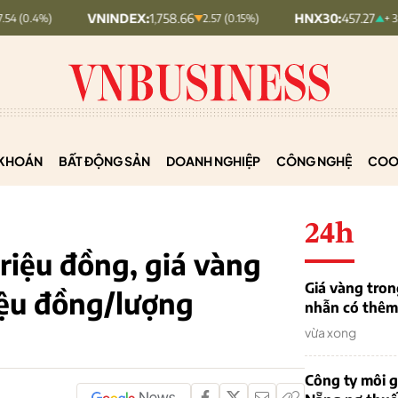
VNINDEX:
1,758.66
HNX30:
457.27
2.57 (0.15%)
+ 3.78 (+0.83%)
KHOÁN
BẤT ĐỘNG SẢN
DOANH NGHIỆP
CÔNG NGHỆ
COO
24h
triệu đồng, giá vàng
Giá vàng tron
iệu đồng/lượng
nhẫn có thêm 
vừa xong
Công ty môi g