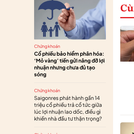
Cù
Chứng khoán
Cổ phiếu bảo hiểm phân hóa:
‘Mỏ vàng’ tiền gửi nâng đỡ lợi
nhuận nhưng chưa đủ tạo
sóng
Chứng khoán
Saigonres phát hành gần 14
triệu cổ phiếu trả cổ tức giữa
lúc lợi nhuận lao dốc, điều gì
khiến nhà đầu tư thận trọng?