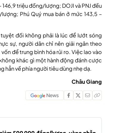
- 146,9 triệu đồng/lượng; DOJI và PNJ đều
g/lượng; Phú Quý mua bán ở mức 143,5 –
tuyệt đối không phải là lúc để lướt sóng
thực sự, người dân chỉ nên giải ngân theo
ốn để trung bình hóa rủi ro. Việc lao vào
y không khác gì một hành động đánh cược
g hẳn về phía người tiêu dùng nhẹ dạ.
Châu Giang
 giảm 500.000 đồng/lượng, vàng nhẫn