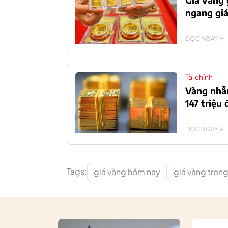
ngang giá
ĐỌC NGAY
Tài chính
Vàng nhẫn
147 triệu
ĐỌC NGAY
Tags:
giá vàng hôm nay
giá vàng tron