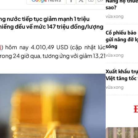
Nẵng nợ thuế
sao?
vừa xong
ng nước tiếp tục giảm mạnh 1 triệu
miềng đều về mức 147 triệu đồng/lượng
Cổ phiếu bảo 
gửi nâng đỡ l
sóng
U
) hôm nay 4
.
010
,
49 USD (cập nhật lúc
rong 24 giờ qua, tương ứng với giảm 13
,
21
vừa xong
Xuất khẩu trự
Việt tăng tốc
vừa xong