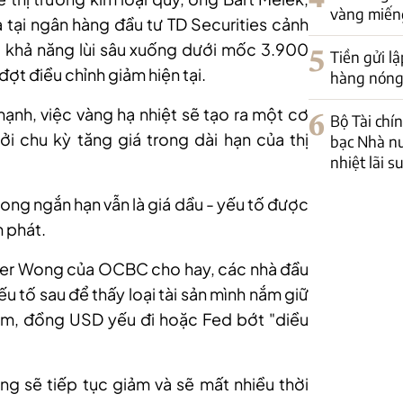
vàng miếng
tại ngân hàng đầu tư TD Securities cảnh
ó khả năng lùi sâu xuống dưới mốc 3.900
5
Tiền gửi lậ
t điều chỉnh giảm hiện tại.
hàng nóng 
mạnh, việc vàng hạ nhiệt sẽ tạo ra một cơ
6
Bộ Tài chín
i chu kỳ tăng giá trong dài hạn của thị
bạc Nhà nư
nhiệt lãi s
trong ngắn hạn vẫn là giá dầu - yếu tố được
m phát.
pher Wong của OCBC cho hay, các nhà đầu
ếu tố sau để thấy loại tài sản mình nắm giữ
 giảm, đồng USD yếu đi hoặc Fed bớt "diều
g sẽ tiếp tục giảm và sẽ mất nhiều thời