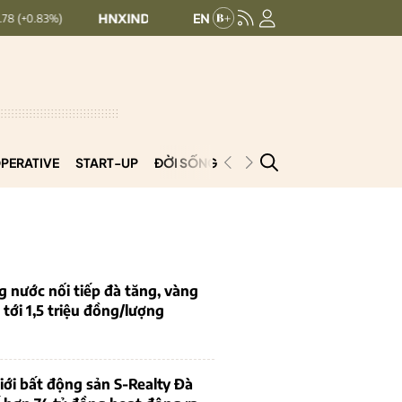
HNXINDEX:
296.26
UPCOMINDEX:
126.96
+ 3.07 (+1.05%)
PERATIVE
START-UP
ĐỜI SỐNG
PODCAST
VNCOOP
g nước nối tiếp đà tăng, vàng
tới 1,5 triệu đồng/lượng
iới bất động sản S-Realty Đà