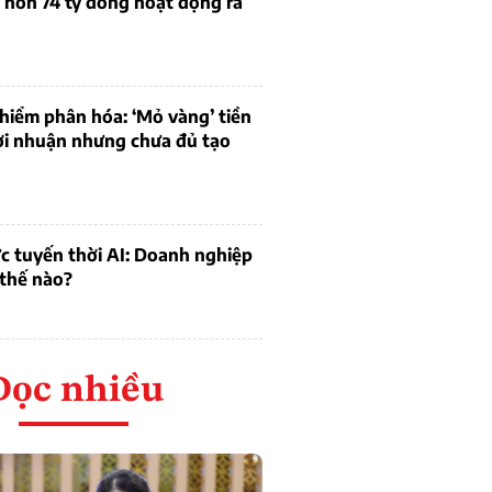
 hơn 74 tỷ đồng hoạt động ra
hiểm phân hóa: ‘Mỏ vàng’ tiền
ợi nhuận nhưng chưa đủ tạo
c tuyến thời AI: Doanh nghiệp
 thế nào?
Đọc nhiều