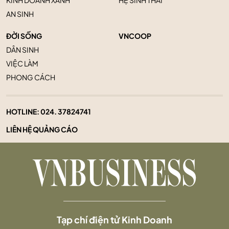
AN SINH
ĐỜI SỐNG
VNCOOP
DÂN SINH
VIỆC LÀM
PHONG CÁCH
HOTLINE:
024. 37824741
LIÊN HỆ QUẢNG CÁO
Tạp chí điện tử Kinh Doanh