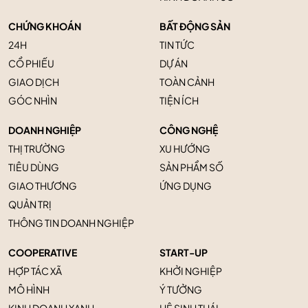
CHỨNG KHOÁN
BẤT ĐỘNG SẢN
24H
TIN TỨC
CỔ PHIẾU
DỰ ÁN
GIAO DỊCH
TOÀN CẢNH
GÓC NHÌN
TIỆN ÍCH
DOANH NGHIỆP
CÔNG NGHỆ
THỊ TRƯỜNG
XU HƯỚNG
TIÊU DÙNG
SẢN PHẨM SỐ
GIAO THƯƠNG
ỨNG DỤNG
QUẢN TRỊ
THÔNG TIN DOANH NGHIỆP
COOPERATIVE
START-UP
HỢP TÁC XÃ
KHỞI NGHIỆP
MÔ HÌNH
Ý TƯỞNG
KINH DOANH XANH
HỆ SINH THÁI