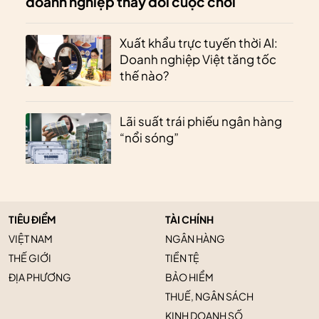
doanh nghiệp thay đổi cuộc chơi
Xuất khẩu trực tuyến thời AI:
Doanh nghiệp Việt tăng tốc
thế nào?
Lãi suất trái phiếu ngân hàng
“nổi sóng”
TIÊU ĐIỂM
TÀI CHÍNH
VIỆT NAM
NGÂN HÀNG
THẾ GIỚI
TIỀN TỆ
ĐỊA PHƯƠNG
BẢO HIỂM
THUẾ, NGÂN SÁCH
KINH DOANH SỐ