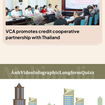
VCA promotes credit cooperative
partnership with Thailand
Ảnh
Video
Infographic
Longform
Quizz