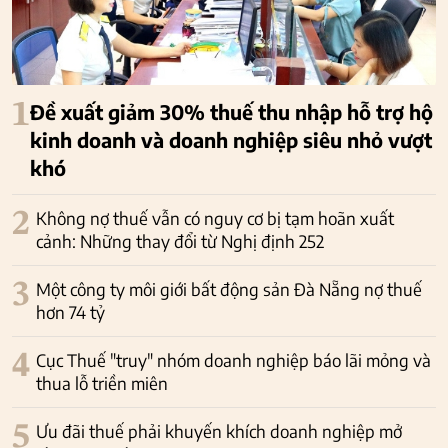
1
Đề xuất giảm 30% thuế thu nhập hỗ trợ hộ
kinh doanh và doanh nghiệp siêu nhỏ vượt
khó
2
Không nợ thuế vẫn có nguy cơ bị tạm hoãn xuất
cảnh: Những thay đổi từ Nghị định 252
3
Một công ty môi giới bất động sản Đà Nẵng nợ thuế
hơn 74 tỷ
4
Cục Thuế "truy" nhóm doanh nghiệp báo lãi mỏng và
thua lỗ triền miên
5
Ưu đãi thuế phải khuyến khích doanh nghiệp mở