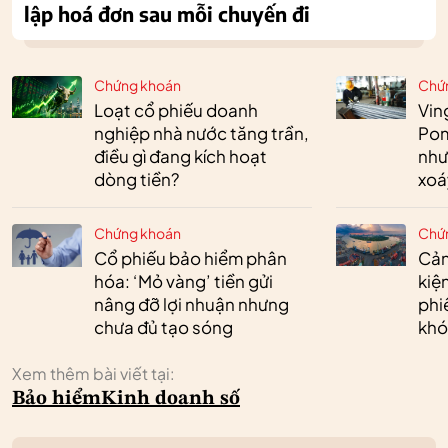
lập hoá đơn sau mỗi chuyến đi
Chứng khoán
Chứ
Loạt cổ phiếu doanh
Vin
nghiệp nhà nước tăng trần,
Pom
điều gì đang kích hoạt
như
dòng tiền?
xoá
Chứng khoán
Chứ
Cổ phiếu bảo hiểm phân
Cản
hóa: ‘Mỏ vàng’ tiền gửi
kiệ
nâng đỡ lợi nhuận nhưng
phi
chưa đủ tạo sóng
khó
Xem thêm bài viết tại:
Bảo hiểm
Kinh doanh số