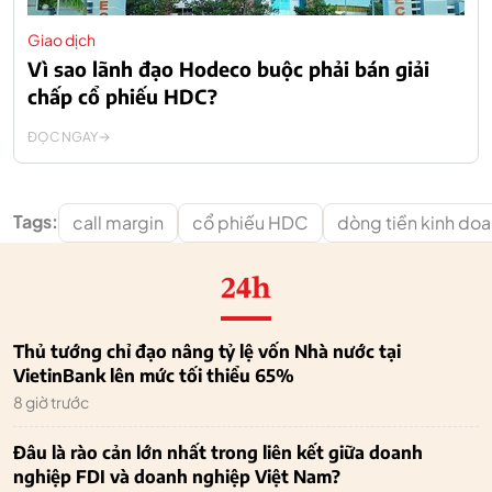
Giao dịch
Vì sao lãnh đạo Hodeco buộc phải bán giải
chấp cổ phiếu HDC?
ĐỌC NGAY
Tags:
call margin
cổ phiếu HDC
dòng tiền kinh do
24h
Thủ tướng chỉ đạo nâng tỷ lệ vốn Nhà nước tại
VietinBank lên mức tối thiểu 65%
8 giờ trước
Đâu là rào cản lớn nhất trong liên kết giữa doanh
nghiệp FDI và doanh nghiệp Việt Nam?