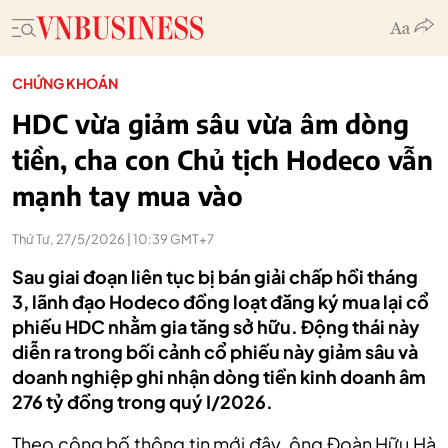
CHỨNG KHOÁN
HDC vừa giảm sâu vừa âm dòng
tiền, cha con Chủ tịch Hodeco vẫn
mạnh tay mua vào
Thứ Tư, 27/5/2026 | 10:39 GMT+7
Sau giai đoạn liên tục bị bán giải chấp hồi tháng
3, lãnh đạo Hodeco đồng loạt đăng ký mua lại cổ
phiếu HDC nhằm gia tăng sở hữu. Động thái này
diễn ra trong bối cảnh cổ phiếu này giảm sâu và
doanh nghiệp ghi nhận dòng tiền kinh doanh âm
276 tỷ đồng trong quý I/2026.
Theo công bố thông tin mới đây, ông Đoàn Hữu Hà