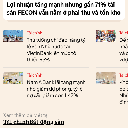
Lợi nhuận tăng mạnh nhưng gần 71% tài
sản FECON vẫn nằm ở phải thu và tồn kho
Tài chính
Tài c
Thủ tướng chỉ đạo nâng tỷ
Đề 
lệ vốn Nhà nước tại
nhậ
VietinBank lên mức tối
và 
thiểu 65%
vượ
Tài chính
Tài c
Nam A Bank lãi tăng mạnh
Khô
nhờ giảm dự phòng, tỷ lệ
cơ 
nợ xấu giảm còn 1,47%
Nhữ
địn
Xem thêm bài viết tại:
Tài chính
Bất động sản