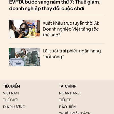
EVFTA bước sang năm thứ 7: Thuế giảm,
doanh nghiệp thay đổi cuộc chơi
Xuất khẩu trực tuyến thời AI:
Doanh nghiệp Việt tăng tốc
thế nào?
Lãi suất trái phiếu ngân hàng
“nổi sóng”
TIÊU ĐIỂM
TÀI CHÍNH
VIỆT NAM
NGÂN HÀNG
THẾ GIỚI
TIỀN TỆ
ĐỊA PHƯƠNG
BẢO HIỂM
THUẾ, NGÂN SÁCH