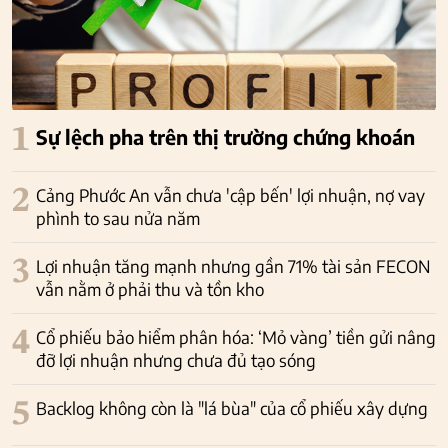
1
Sự lệch pha trên thị trường chứng khoán
2
Cảng Phước An vẫn chưa 'cập bến' lợi nhuận, nợ vay
phình to sau nửa năm
3
Lợi nhuận tăng mạnh nhưng gần 71% tài sản FECON
vẫn nằm ở phải thu và tồn kho
4
Cổ phiếu bảo hiểm phân hóa: ‘Mỏ vàng’ tiền gửi nâng
đỡ lợi nhuận nhưng chưa đủ tạo sóng
5
Backlog không còn là "lá bùa" của cổ phiếu xây dựng