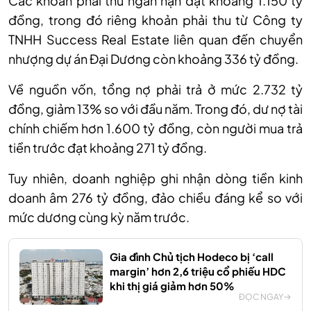
Các khoản phải thu ngắn hạn đạt khoảng 1.150 tỷ
đồng, trong đó riêng khoản phải thu từ Công ty
TNHH Success Real Estate liên quan đến chuyển
nhượng dự án Đại Dương còn khoảng 336 tỷ đồng.
Về nguồn vốn, tổng nợ phải trả ở mức 2.732 tỷ
đồng, giảm 13% so với đầu năm. Trong đó, dư nợ tài
chính chiếm hơn 1.600 tỷ đồng, còn người mua trả
tiền trước đạt khoảng 271 tỷ đồng.
Tuy
nhiên, d
oanh nghiệp ghi nhận dòng tiền kinh
doanh âm 276 tỷ đồng, đảo chiều đáng kể so với
mức dương cùng kỳ năm trước.
Gia đình Chủ tịch Hodeco bị ‘call
margin’ hơn 2,6 triệu cổ phiếu HDC
khi thị giá giảm hơn 50%
ĐỌC NGAY