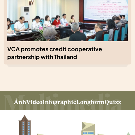
VCA promotes credit cooperative
partnership with Thailand
Ảnh
Video
Infographic
Longform
Quizz