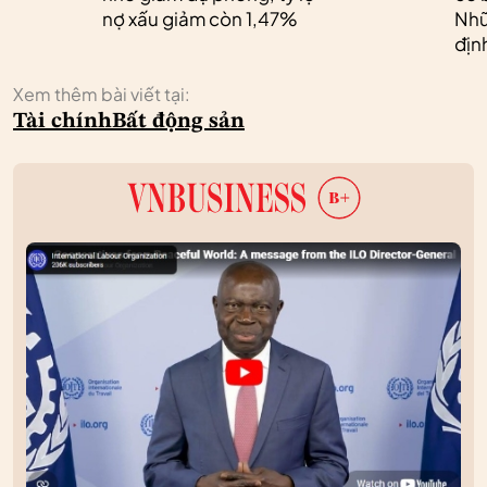
nợ xấu giảm còn 1,47%
Nhữ
địn
Xem thêm bài viết tại:
Tài chính
Bất động sản