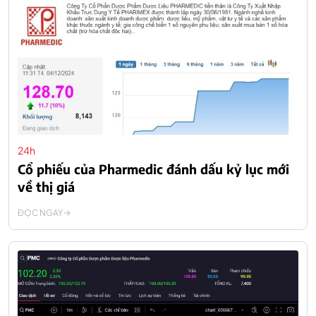
24h
Cổ phiếu của Pharmedic đánh dấu kỷ lục mới
về thị giá
ĐỌC NGAY