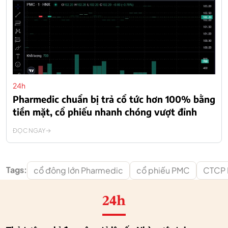
24h
Pharmedic chuẩn bị trả cổ tức hơn 100% bằng
tiền mặt, cổ phiếu nhanh chóng vượt đỉnh
ĐỌC NGAY
Tags:
cổ đông lớn Pharmedic
cổ phiếu PMC
CTCP 
24h