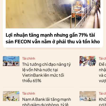
Lợi nhuận tăng mạnh nhưng gần 71% tài
sản FECON vẫn nằm ở phải thu và tồn kho
Tài chính
Tài c
Thủ tướng chỉ đạo nâng tỷ
Đề 
lệ vốn Nhà nước tại
nhậ
VietinBank lên mức tối
và 
thiểu 65%
vượ
Tài chính
Tài c
Nam A Bank lãi tăng mạnh
Khô
nhờ giảm dự phòng, tỷ lệ
cơ 