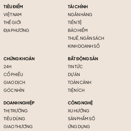
TIÊU ĐIỂM
TÀI CHÍNH
VIỆT NAM
NGÂN HÀNG
THẾ GIỚI
TIỀN TỆ
ĐỊA PHƯƠNG
BẢO HIỂM
THUẾ, NGÂN SÁCH
KINH DOANH SỐ
CHỨNG KHOÁN
BẤT ĐỘNG SẢN
24H
TIN TỨC
CỔ PHIẾU
DỰ ÁN
GIAO DỊCH
TOÀN CẢNH
GÓC NHÌN
TIỆN ÍCH
DOANH NGHIỆP
CÔNG NGHỆ
THỊ TRƯỜNG
XU HƯỚNG
TIÊU DÙNG
SẢN PHẨM SỐ
GIAO THƯƠNG
ỨNG DỤNG