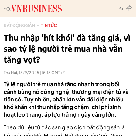
BẤT ĐỘNG SẢN
TIN TỨC
Thu nhập 'hít khói' đà tăng giá, vì
sao tỷ lệ người trẻ mua nhà vẫn
tăng vọt?
Thứ Hai, 15/9/2025 | 15:13 GMT+7
Tỷ lệ người trẻ mua nhà tăng nhanh trong bối
cảnh bùng nổ công nghệ, thương mại điện tử và
tiền số. Tuy nhiên, phần lớn vẫn đối diện nhiều
khó khăn khi thu nhập tăng chậm, chi phí sinh
hoạt leo thang, áp lực trả nợ ngày càng lớn.
Theo dữ liệu từ các sàn giao dịch bất động sản là
hội viên của Hội Môi giới Bất động sản Việt Nam