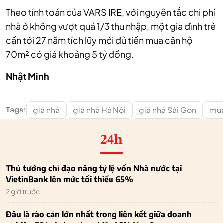
Theo tính toán của VARS IRE, với nguyên tắc chi phí
nhà ở không vượt quá 1/3 thu nhập, một gia đình trẻ
cần tới 27 năm tích lũy mới đủ tiền mua căn hộ
70m² có giá khoảng 5 tỷ đồng.
Nhật Minh
Tags:
giá nhà
giá nhà Hà Nội
giá nhà Sài Gòn
mua
24h
Thủ tướng chỉ đạo nâng tỷ lệ vốn Nhà nước tại
VietinBank lên mức tối thiểu 65%
2 giờ trước
Đâu là rào cản lớn nhất trong liên kết giữa doanh