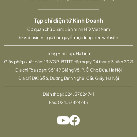
Tạp chí điện tử Kinh Doanh
Cơ quan chủ quản: Liên minh HTX Việt Nam
© Vnbusiness giữ bản quyền nội dung trên website
Tổng Biên tập: Hà Linh
Giấy phép xuất bản: 139/GP-BTTTT cấp ngày 04 tháng 3 năm 2021
Địa chỉ Tòa soạn: Số 149 Giảng Võ, P. Ô Chợ Dừa, Hà Nội
Địa chỉ ĐK: Số 6, Dương Đình Nghệ, Cầu Giấy, Hà Nội
Điện thoại:
024. 37824741
Fax:
024.37824743