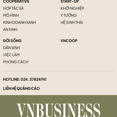
COOPERATIVE
START-UP
HỢP TÁC XÃ
KHỞI NGHIỆP
MÔ HÌNH
Ý TƯỞNG
KINH DOANH XANH
HỆ SINH THÁI
AN SINH
ĐỜI SỐNG
VNCOOP
DÂN SINH
VIỆC LÀM
PHONG CÁCH
HOTLINE:
024. 37824741
LIÊN HỆ QUẢNG CÁO