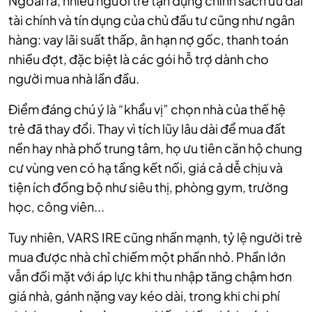
Ngoài ra, nhiều người trẻ tận dụng chính sách ưu đãi
tài chính và tín dụng của chủ đầu tư cũng như ngân
hàng: vay lãi suất thấp, ân hạn nợ gốc, thanh toán
nhiều đợt, đặc biệt là các gói hỗ trợ dành cho
người mua nhà lần đầu.
Điểm đáng chú ý là “khẩu vị” chọn nhà của thế hệ
trẻ đã thay đổi. Thay vì tích lũy lâu dài để mua đất
nền hay nhà phố trung tâm, họ ưu tiên căn hộ chung
cư vùng ven có hạ tầng kết nối, giá cả dễ chịu và
tiện ích đồng bộ như siêu thị, phòng gym, trường
học, công viên...
Tuy nhiên, VARS IRE cũng nhấn mạnh, tỷ lệ người trẻ
mua được nhà chỉ chiếm một phần nhỏ. Phần lớn
vẫn đối mặt với áp lực khi thu nhập tăng chậm hơn
giá nhà, gánh nặng vay kéo dài, trong khi chi phí