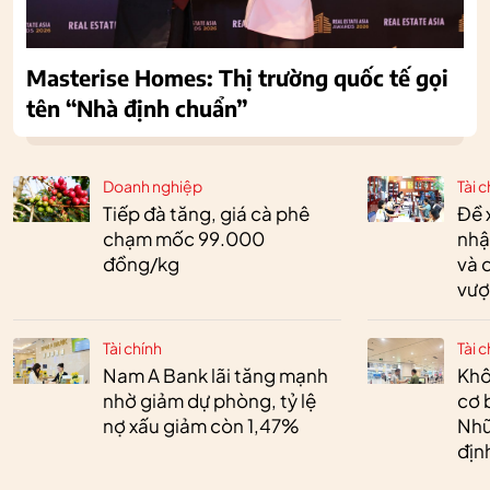
Masterise Homes: Thị trường quốc tế gọi
tên “Nhà định chuẩn”
Doanh nghiệp
Tài c
Tiếp đà tăng, giá cà phê
Đề 
chạm mốc 99.000
nhậ
đồng/kg
và 
vượ
Tài chính
Tài c
Nam A Bank lãi tăng mạnh
Khô
nhờ giảm dự phòng, tỷ lệ
cơ 
nợ xấu giảm còn 1,47%
Nhữ
địn