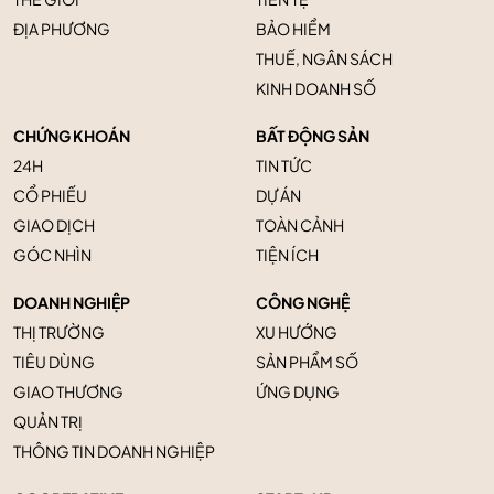
ĐỊA PHƯƠNG
BẢO HIỂM
THUẾ, NGÂN SÁCH
KINH DOANH SỐ
CHỨNG KHOÁN
BẤT ĐỘNG SẢN
24H
TIN TỨC
CỔ PHIẾU
DỰ ÁN
GIAO DỊCH
TOÀN CẢNH
GÓC NHÌN
TIỆN ÍCH
DOANH NGHIỆP
CÔNG NGHỆ
THỊ TRƯỜNG
XU HƯỚNG
TIÊU DÙNG
SẢN PHẨM SỐ
GIAO THƯƠNG
ỨNG DỤNG
QUẢN TRỊ
THÔNG TIN DOANH NGHIỆP