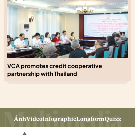
VCA promotes credit cooperative
partnership with Thailand
Ảnh
Video
Infographic
Longform
Quizz