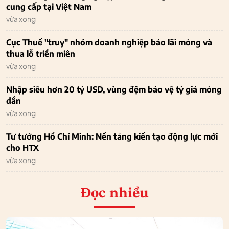
cung cấp tại Việt Nam
vừa xong
Cục Thuế "truy" nhóm doanh nghiệp báo lãi mỏng và
thua lỗ triền miên
vừa xong
Nhập siêu hơn 20 tỷ USD, vùng đệm bảo vệ tỷ giá mỏng
dần
vừa xong
Tư tưởng Hồ Chí Minh: Nền tảng kiến tạo động lực mới
cho HTX
vừa xong
Đọc nhiều