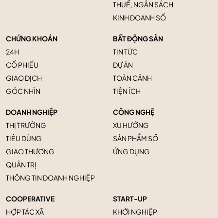
THUẾ, NGÂN SÁCH
KINH DOANH SỐ
CHỨNG KHOÁN
BẤT ĐỘNG SẢN
24H
TIN TỨC
CỔ PHIẾU
DỰ ÁN
GIAO DỊCH
TOÀN CẢNH
GÓC NHÌN
TIỆN ÍCH
DOANH NGHIỆP
CÔNG NGHỆ
THỊ TRƯỜNG
XU HƯỚNG
TIÊU DÙNG
SẢN PHẨM SỐ
GIAO THƯƠNG
ỨNG DỤNG
QUẢN TRỊ
THÔNG TIN DOANH NGHIỆP
COOPERATIVE
START-UP
HỢP TÁC XÃ
KHỞI NGHIỆP