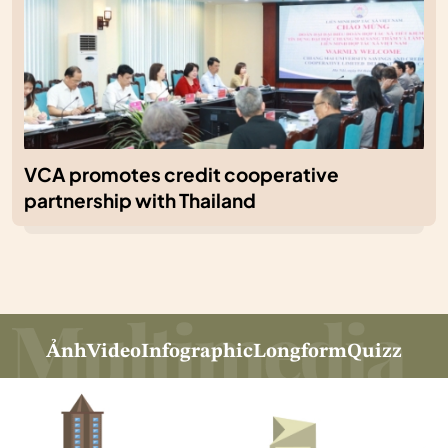
VCA promotes credit cooperative
partnership with Thailand
Ảnh
Video
Infographic
Longform
Quizz