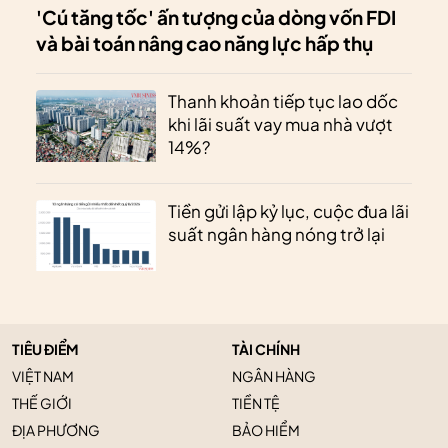
'Cú tăng tốc' ấn tượng của dòng vốn FDI
và bài toán nâng cao năng lực hấp thụ
Thanh khoản tiếp tục lao dốc
khi lãi suất vay mua nhà vượt
14%?
Tiền gửi lập kỷ lục, cuộc đua lãi
suất ngân hàng nóng trở lại
TIÊU ĐIỂM
TÀI CHÍNH
VIỆT NAM
NGÂN HÀNG
THẾ GIỚI
TIỀN TỆ
ĐỊA PHƯƠNG
BẢO HIỂM