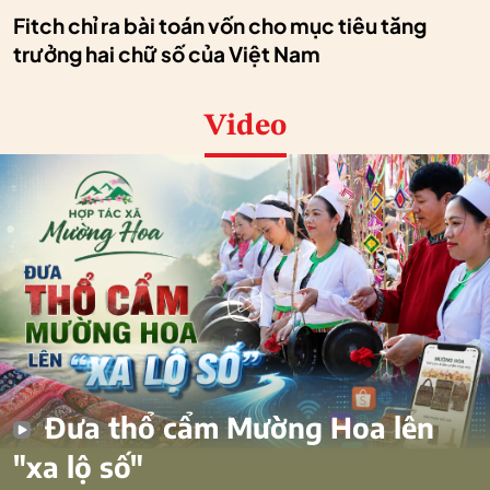
Fitch chỉ ra bài toán vốn cho mục tiêu tăng
trưởng hai chữ số của Việt Nam
Video
Đưa thổ cẩm Mường Hoa lên
"xa lộ số"