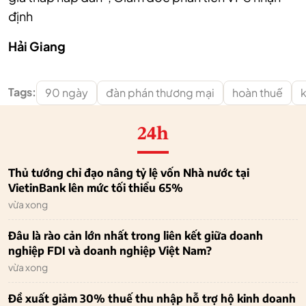
định
Hải Giang
Tags:
90 ngày
đàn phán thương mại
hoàn thuế
k
24h
Thủ tướng chỉ đạo nâng tỷ lệ vốn Nhà nước tại
VietinBank lên mức tối thiểu 65%
vừa xong
Đâu là rào cản lớn nhất trong liên kết giữa doanh
nghiệp FDI và doanh nghiệp Việt Nam?
vừa xong
Đề xuất giảm 30% thuế thu nhập hỗ trợ hộ kinh doanh