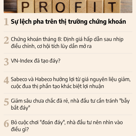
1
Sự lệch pha trên thị trường chứng khoán
2
Chứng khoán tháng 8: Định giá hấp dẫn sau nhịp
điều chỉnh, cơ hội tích lũy dần mở ra
3
VN-Index đã tạo đáy?
4
Sabeco và Habeco hưởng lợi từ giá nguyên liệu giảm,
cuộc đua thị phần tạo khác biệt lợi nhuận
5
Giảm sâu chưa chắc đã rẻ, nhà đầu tư cần tránh "bẫy
bắt đáy"
6
Bỏ cuộc chơi "đoán đáy", nhà đầu tư nên nhìn vào
điều gì?