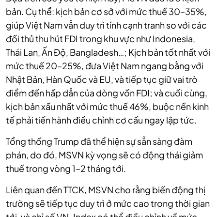
bản. Cụ thể: kịch bản cơ sở với mức thuế 30–35%,
giúp Việt Nam vẫn duy trì tính cạnh tranh so với các
đối thủ thu hút FDI trong khu vực như Indonesia,
Thái Lan, Ấn Độ, Bangladesh…; Kịch bản tốt nhất với
mức thuế 20–25%, đưa Việt Nam ngang bằng với
Nhật Bản, Hàn Quốc và EU, và tiếp tục giữ vai trò
điểm đến hấp dẫn của dòng vốn FDI; và cuối cùng,
kịch bản xấu nhất với mức thuế 46%, buộc nền kinh
tế phải tiến hành điều chỉnh cơ cấu ngay lập tức.
Tổng thống Trump đã thể hiện sự sẵn sàng đàm
phán, do đó, MSVN kỳ vọng sẽ có động thái giảm
thuế trong vòng 1–2 tháng tới.
Liên quan đến TTCK, MSVN cho rằng biến động thị
trường sẽ tiếp tục duy trì ở mức cao trong thời gian
tới, và chỉ số VN-Index có thể điều chỉnh về mức