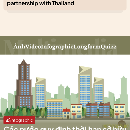
partnership with Thailand
Ảnh
Video
Infographic
Longform
Quizz
Infographic
Các nước quy định thời hạn sở hữu