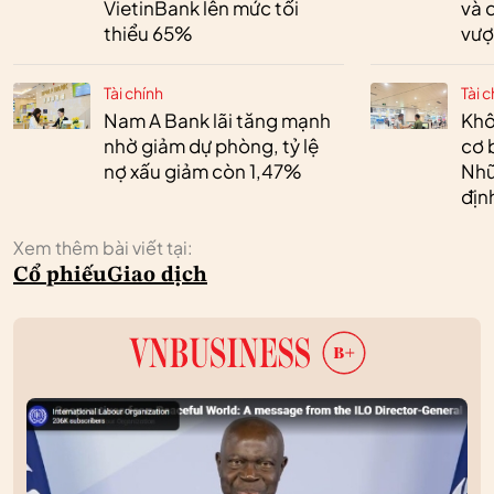
VietinBank lên mức tối
và 
thiểu 65%
vượ
Tài chính
Tài c
Nam A Bank lãi tăng mạnh
Khô
nhờ giảm dự phòng, tỷ lệ
cơ 
nợ xấu giảm còn 1,47%
Nhữ
địn
Xem thêm bài viết tại:
Cổ phiếu
Giao dịch