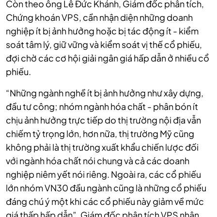
Còn theo ông Lê Đức Khánh, Giám đốc phân tích,
Chứng khoán VPS, cần nhận diện những doanh
nghiệp ít bị ảnh hưởng hoặc bị tác động ít - kiểm
soát tâm lý, giữ vững và kiểm soát vị thế cổ phiếu,
đợi chờ các cơ hội giải ngân giá hấp dẫn ở nhiều cổ
phiếu.
“Những ngành nghề ít bị ảnh hưởng như xây dựng,
đầu tư công; nhóm ngành hóa chất - phân bón ít
chịu ảnh hưởng trực tiếp do thị trường nội địa vẫn
chiếm tỷ trọng lớn, hơn nữa, thị trường Mỹ cũng
không phải là thị trường xuất khẩu chiến lược đối
với ngành hóa chất nói chung và cả các doanh
nghiệp niêm yết nói riêng. Ngoài ra, các cổ phiếu
lớn nhóm VN30 đầu ngành cũng là những cổ phiếu
đáng chú ý một khi các cổ phiếu này giảm về mức
giá thấp hấp dẫn”, Giám đốc phân tích VPS nhận