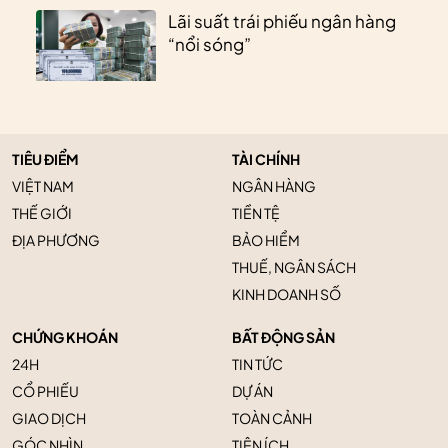
Lãi suất trái phiếu ngân hàng
“nổi sóng”
TIÊU ĐIỂM
TÀI CHÍNH
VIỆT NAM
NGÂN HÀNG
THẾ GIỚI
TIỀN TỆ
ĐỊA PHƯƠNG
BẢO HIỂM
THUẾ, NGÂN SÁCH
KINH DOANH SỐ
CHỨNG KHOÁN
BẤT ĐỘNG SẢN
24H
TIN TỨC
CỔ PHIẾU
DỰ ÁN
GIAO DỊCH
TOÀN CẢNH
GÓC NHÌN
TIỆN ÍCH