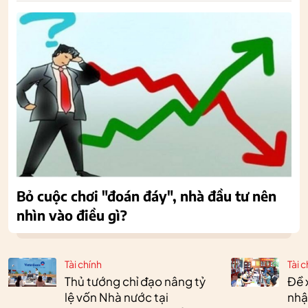
Bỏ cuộc chơi "đoán đáy", nhà đầu tư nên
nhìn vào điều gì?
Tài chính
Tài c
Thủ tướng chỉ đạo nâng tỷ
Đề 
lệ vốn Nhà nước tại
nhậ