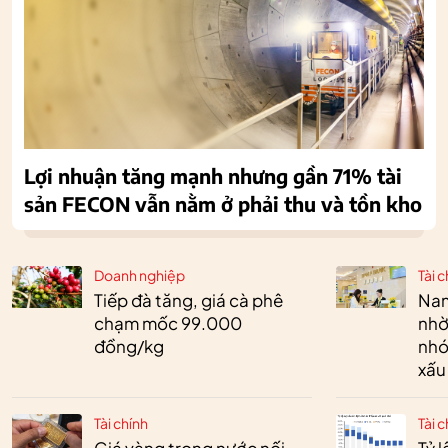
Lợi nhuận tăng mạnh nhưng gần 71% tài
sản FECON vẫn nằm ở phải thu và tồn kho
Doanh nghiệp
Tài c
Tiếp đà tăng, giá cà phê
Nam
chạm mốc 99.000
nhờ
đồng/kg
nhó
xấu
Tài chính
Tài c