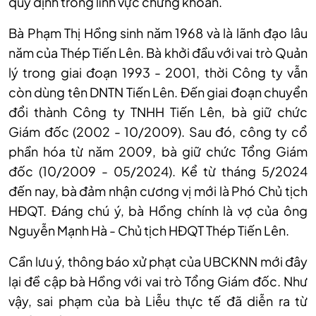
quy định trong lĩnh vực chứng khoán.
Bà Phạm Thị Hồng sinh năm 1968 và là lãnh đạo lâu
năm của Thé
p Tiến Lên
. Bà khởi đầu với vai trò Quản
lý trong giai đoạn 1993 - 2001, thời Công ty vẫn
còn dùng tên DNTN Tiến Lên. Đến giai đoạn chuyển
đổi thành Công ty TNHH Tiến Lên, bà giữ chức
Giám đốc (2002 - 10/2009). Sau đó, công
ty cổ
phần
hóa từ năm 2009, bà giữ chức Tổng Giám
đốc (10/2009 - 05/2024). Kể từ tháng 5/2024
đến nay, bà đảm nhận cương vị mới là Phó Chủ tịch
HĐQT. Đáng chú ý, bà Hồng chính là vợ của ông
Nguyễn Mạnh Hà - Chủ tịch HĐQT Thé
p Tiến Lên
.
Cần lưu ý, thông báo xử phạt của UBCKNN mới đây
lại đề cập bà Hồng với vai trò Tổng Giám đốc. Như
vậy, sai phạm của bà Liễu thực tế đã diễn ra từ