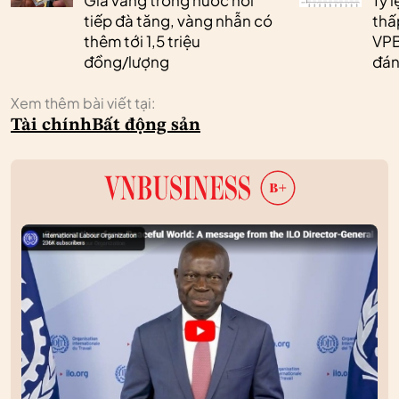
Giá vàng trong nước nối
Tỷ 
tiếp đà tăng, vàng nhẫn có
thấ
thêm tới 1,5 triệu
VPB
đồng/lượng
đán
Xem thêm bài viết tại:
Tài chính
Bất động sản