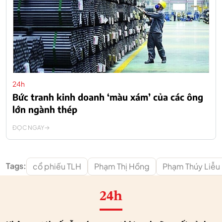
24h
Bức tranh kinh doanh ‘màu xám’ của các ông
lớn ngành thép
ĐỌC NGAY
Tags:
cổ phiếu TLH
Phạm Thị Hồng
Phạm Thúy Liễu
24h