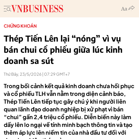
CHỨNG KHOÁN
Thép Tiến Lên lại “nóng” vì vụ
bán chui cổ phiếu giữa lúc kinh
doanh sa sút
Thứ Bảy, 23/5/2026 | 07:29 GMT+7
Trong bối cảnh kết quả kinh doanh chưa hồi phục
và cổ phiếu TLH vẫn nằm trong diện cảnh báo,
Thép Tiến Lên tiếp tục gây chú ý khi người liên
quan lãnh đạo doanh nghiệp bị xử phạt vì bán
“chui” gần 2,4 triệu cổ phiếu. Diễn biến này làm
dấy lên lo ngại về tính minh bạch thông tin và tạo
thêm áp lực lên niềm tin của nhà đầu tư đối với