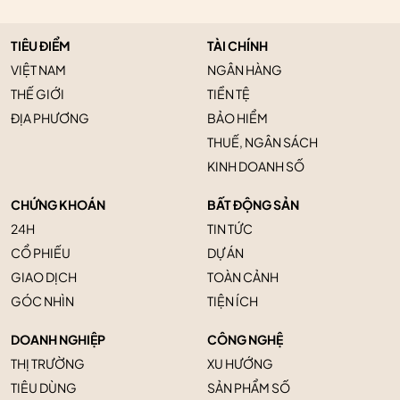
TIÊU ĐIỂM
TÀI CHÍNH
VIỆT NAM
NGÂN HÀNG
THẾ GIỚI
TIỀN TỆ
ĐỊA PHƯƠNG
BẢO HIỂM
THUẾ, NGÂN SÁCH
KINH DOANH SỐ
CHỨNG KHOÁN
BẤT ĐỘNG SẢN
24H
TIN TỨC
CỔ PHIẾU
DỰ ÁN
GIAO DỊCH
TOÀN CẢNH
GÓC NHÌN
TIỆN ÍCH
DOANH NGHIỆP
CÔNG NGHỆ
THỊ TRƯỜNG
XU HƯỚNG
TIÊU DÙNG
SẢN PHẨM SỐ