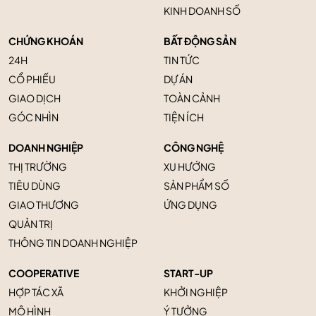
KINH DOANH SỐ
CHỨNG KHOÁN
BẤT ĐỘNG SẢN
24H
TIN TỨC
CỔ PHIẾU
DỰ ÁN
GIAO DỊCH
TOÀN CẢNH
GÓC NHÌN
TIỆN ÍCH
DOANH NGHIỆP
CÔNG NGHỆ
THỊ TRƯỜNG
XU HƯỚNG
TIÊU DÙNG
SẢN PHẨM SỐ
GIAO THƯƠNG
ỨNG DỤNG
QUẢN TRỊ
THÔNG TIN DOANH NGHIỆP
COOPERATIVE
START-UP
HỢP TÁC XÃ
KHỞI NGHIỆP
MÔ HÌNH
Ý TƯỞNG