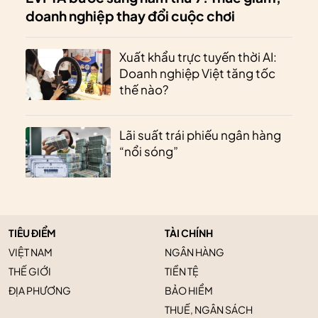
doanh nghiệp thay đổi cuộc chơi
Xuất khẩu trực tuyến thời AI:
Doanh nghiệp Việt tăng tốc
thế nào?
Lãi suất trái phiếu ngân hàng
“nổi sóng”
TIÊU ĐIỂM
TÀI CHÍNH
VIỆT NAM
NGÂN HÀNG
THẾ GIỚI
TIỀN TỆ
ĐỊA PHƯƠNG
BẢO HIỂM
THUẾ, NGÂN SÁCH