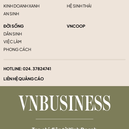
KINH DOANH XANH
HỆ SINH THÁI
AN SINH
ĐỜI SỐNG
VNCOOP
DÂN SINH
VIỆC LÀM
PHONG CÁCH
HOTLINE:
024. 37824741
LIÊN HỆ QUẢNG CÁO