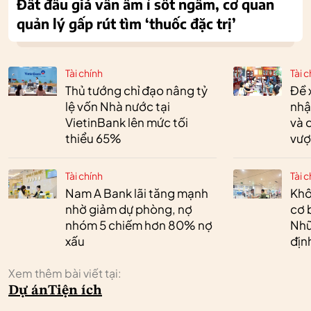
Đất đấu giá vẫn âm ỉ sốt ngầm, cơ quan
quản lý gấp rút tìm ‘thuốc đặc trị’
Tài chính
Tài c
Thủ tướng chỉ đạo nâng tỷ
Đề 
lệ vốn Nhà nước tại
nhậ
VietinBank lên mức tối
và 
thiểu 65%
vượ
Tài chính
Tài c
Nam A Bank lãi tăng mạnh
Khô
nhờ giảm dự phòng, nợ
cơ 
nhóm 5 chiếm hơn 80% nợ
Nhữ
xấu
địn
Xem thêm bài viết tại:
Dự án
Tiện ích