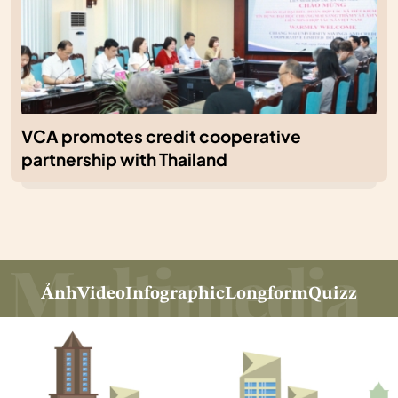
VCA promotes credit cooperative
partnership with Thailand
Ảnh
Video
Infographic
Longform
Quizz