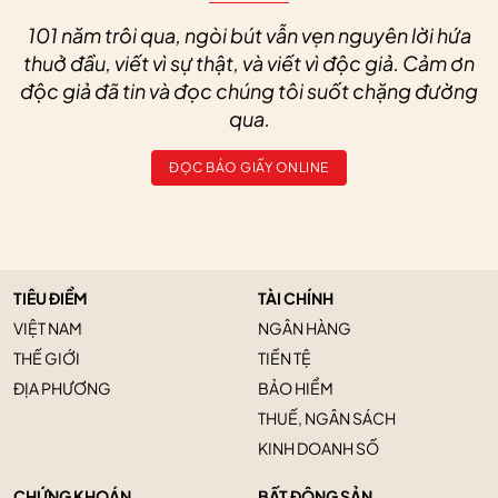
101 năm trôi qua, ngòi bút vẫn vẹn nguyên lời hứa
thuở đầu, viết vì sự thật, và viết vì độc giả. Cảm ơn
độc giả đã tin và đọc chúng tôi suốt chặng đường
qua.
ĐỌC BÁO GIẤY ONLINE
TIÊU ĐIỂM
TÀI CHÍNH
VIỆT NAM
NGÂN HÀNG
THẾ GIỚI
TIỀN TỆ
ĐỊA PHƯƠNG
BẢO HIỂM
THUẾ, NGÂN SÁCH
KINH DOANH SỐ
CHỨNG KHOÁN
BẤT ĐỘNG SẢN