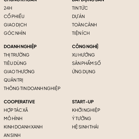
24H
TIN TỨC
CỔ PHIẾU
DỰ ÁN
GIAO DỊCH
TOÀN CẢNH
GÓC NHÌN
TIỆN ÍCH
DOANH NGHIỆP
CÔNG NGHỆ
THỊ TRƯỜNG
XU HƯỚNG
TIÊU DÙNG
SẢN PHẨM SỐ
GIAO THƯƠNG
ỨNG DỤNG
QUẢN TRỊ
THÔNG TIN DOANH NGHIỆP
COOPERATIVE
START-UP
HỢP TÁC XÃ
KHỞI NGHIỆP
MÔ HÌNH
Ý TƯỞNG
KINH DOANH XANH
HỆ SINH THÁI
AN SINH