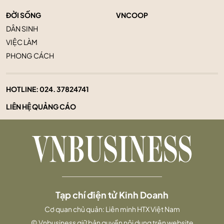
ĐỜI SỐNG
VNCOOP
DÂN SINH
VIỆC LÀM
PHONG CÁCH
HOTLINE:
024. 37824741
LIÊN HỆ QUẢNG CÁO
Tạp chí điện tử Kinh Doanh
Cơ quan chủ quản: Liên minh HTX Việt Nam
© Vnbusiness giữ bản quyền nội dung trên website