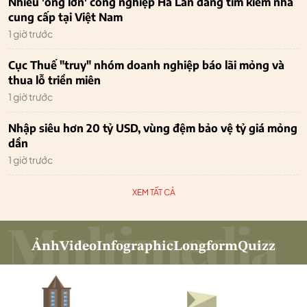
Nhiều 'ông lớn' công nghiệp Hà Lan đang tìm kiếm nhà
cung cấp tại Việt Nam
1 giờ trước
Cục Thuế "truy" nhóm doanh nghiệp báo lãi mỏng và
thua lỗ triền miên
1 giờ trước
Nhập siêu hơn 20 tỷ USD, vùng đệm bảo vệ tỷ giá mỏng
dần
1 giờ trước
XEM TẤT CẢ
Ảnh
Video
Infographic
Longform
Quizz