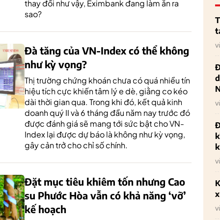
thay đổi như vậy, Eximbank đang làm ăn ra
sao?
T
t
v
Đà tăng của VN-Index có thể không
như kỳ vọng?
Đ
d
Thị trường chứng khoán chưa có quá nhiều tín
hiệu tích cực khiến tâm lý e dè, giằng co kéo
dài thời gian qua. Trong khi đó, kết quả kinh
v
doanh quý II và 6 tháng đầu năm nay trước đó
được đánh giá sẽ mang tới sức bật cho VN-
Đ
Index lại được dự báo là không như kỳ vọng,
k
gây cản trở cho chỉ số chính.
k
v
Đặt mục tiêu khiêm tốn nhưng Cao
K
x
su Phước Hòa vẫn có khả năng ‘vỡ’
kế hoạch
v