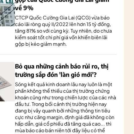
về 9%
CTCP Quốc Cường Gia Lai (QCG) vừa báo
cáo lãi ròng quý II/2022 lên hơn 15 tỷ đồng,
tăng 81% so với cùng kỳ. Tuy nhiên, do chưa
kiểm soát tốt chi phí giá vốn khiến biên lãi
gộp bị kéo giảm mạnh.
Bỏ qua những cảnh báo rủi ro, thị
trường sắp đón 'làn gió mới'?
Sóng kết quả kinh doanh lâu nay luôn là một
phần không thể thiếu của thị trường chứng
khoán cũng như trong chiến lược của các nhà
đầu tư. Trong bối cảnh thị trường hiện nay
đang bị vây quanh bởi những thông tin tiêu
cực như căng margin, định giá đã không còn
hấp dẫn, giá cổ phiếu đã tăng quá cao... thì
mùa báo cáo bán niên tới đây liệu có thể