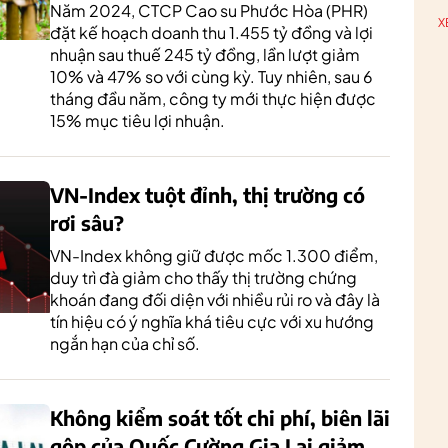
Năm 2024, CTCP Cao su Phước Hòa (PHR)
X
đặt kế hoạch doanh thu 1.455 tỷ đồng và lợi
nhuận sau thuế 245 tỷ đồng, lần lượt giảm
10% và 47% so với cùng kỳ. Tuy nhiên, sau 6
tháng đầu năm, công ty mới thực hiện được
15% mục tiêu lợi nhuận.
VN-Index tuột đỉnh, thị trường có
rơi sâu?
VN-Index không giữ được mốc 1.300 điểm,
duy trì đà giảm cho thấy thị trường chứng
khoán đang đối diện với nhiều rủi ro và đây là
tín hiệu có ý nghĩa khá tiêu cực với xu hướng
ngắn hạn của chỉ số.
Không kiểm soát tốt chi phí, biên lãi
gộp của Quốc Cường Gia Lai giảm