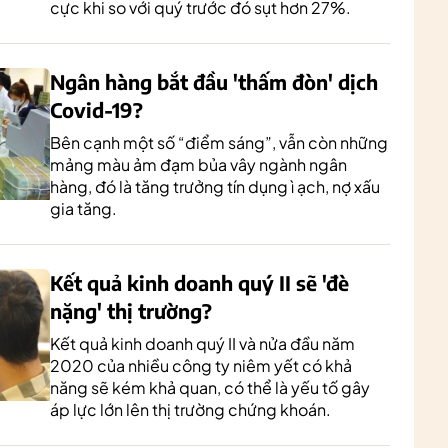
cực khi so với quý trước đó sụt hơn 27%.
Ngân hàng bắt đầu 'thấm đòn' dịch
Covid-19?
Bên cạnh một số “điểm sáng”, vẫn còn những
mảng màu ảm đạm bủa vây ngành ngân
hàng, đó là tăng trưởng tín dụng ì ạch, nợ xấu
gia tăng.
Kết quả kinh doanh quý II sẽ 'đè
nặng' thị trường?
Kết quả kinh doanh quý II và nửa đầu năm
2020 của nhiều công ty niêm yết có khả
năng sẽ kém khả quan, có thể là yếu tố gây
áp lực lớn lên thị trường chứng khoán.