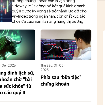
trường chứng khoán vẫn là vận động
sideway. Mùa công bố kết quả kinh doanh
quý II được kỳ vọng sẽ trở thành lực đỡ cho
Vn-Index trong ngắn hạn, còn chất xúc tác
cho nửa cuối năm là nâng hạng thị trường.
0-06-2026
Thứ Sáu, 01-08-
2025
ng đỉnh lịch sử,
Phía sau ‘bữa tiệc’
khoán chờ “bài
chứng khoán
a sức khỏe” từ
o cáo quý II