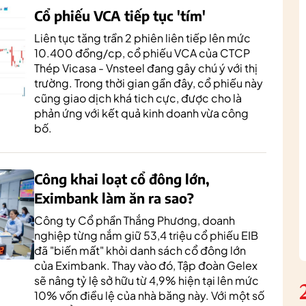
Cổ phiếu VCA tiếp tục 'tím'
Liên tục tăng trần 2 phiên liên tiếp lên mức
10.400 đồng/cp, cổ phiếu VCA của CTCP
Thép Vicasa - Vnsteel đang gây chú ý với thị
trường. Trong thời gian gần đây, cổ phiếu này
cũng giao dịch khá tich cực, được cho là
phản ứng với kết quả kinh doanh vừa công
bố.
Công khai loạt cổ đông lớn,
Eximbank làm ăn ra sao?
Công ty Cổ phần Thắng Phương, doanh
nghiệp từng nắm giữ 53,4 triệu cổ phiếu EIB
đã "biến mất" khỏi danh sách cổ đông lớn
của Eximbank. Thay vào đó, Tập đoàn Gelex
sẽ nâng tỷ lệ sở hữu từ 4,9% hiện tại lên mức
10% vốn điều lệ của nhà băng này. Với một số