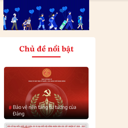
Chủ đề nổi bật
Bảo vệ nền tảng tư tưởng của
#
Đảng