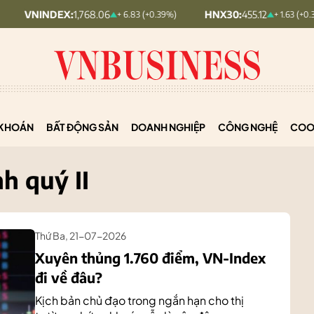
DEX:
1,768.06
HNX30:
455.12
H
+ 6.83 (+0.39%)
+ 1.63 (+0.36%)
KHOÁN
BẤT ĐỘNG SẢN
DOANH NGHIỆP
CÔNG NGHỆ
COO
h quý II
Thứ Ba, 21-07-2026
Xuyên thủng 1.760 điểm, VN-Index
đi về đâu?
Kịch bản chủ đạo trong ngắn hạn cho thị