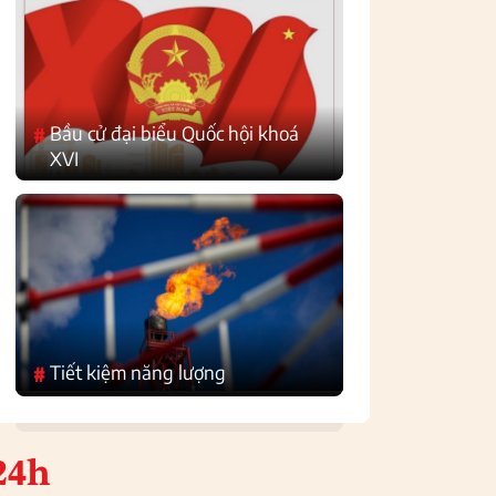
Bầu cử đại biểu Quốc hội khoá
#
XVI
Tiết kiệm năng lượng
#
24h