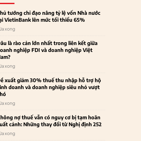
hủ tướng chỉ đạo nâng tỷ lệ vốn Nhà nước
ại VietinBank lên mức tối thiểu 65%
ừa xong
âu là rào cản lớn nhất trong liên kết giữa
oanh nghiệp FDI và doanh nghiệp Việt
Nam?
ừa xong
ề xuất giảm 30% thuế thu nhập hỗ trợ hộ
inh doanh và doanh nghiệp siêu nhỏ vượt
hó
ừa xong
hông nợ thuế vẫn có nguy cơ bị tạm hoãn
uất cảnh: Những thay đổi từ Nghị định 252
ừa xong