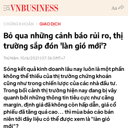
CHỨNG KHOÁN
GIAO DỊCH
Bỏ qua những cảnh báo rủi ro, thị
trường sắp đón 'làn gió mới'?
Thứ Năm, 10/6/2021 | 07:36 GMT+7
Sóng kết quả kinh doanh lâu nay luôn là một phần
không thể thiếu của thị trường chứng khoán
cũng như trong chiến lược của các nhà đầu tư.
Trong bối cảnh thị trường hiện nay đang bị vây
quanh bởi những thông tin tiêu cực như căng
margin, định giá đã không còn hấp dẫn, giá cổ
phiếu đã tăng quá cao... thì mùa báo cáo bán
niên tới đây liệu có thể được xem là "làn gió
mới"?