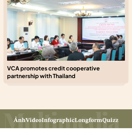
VCA promotes credit cooperative
partnership with Thailand
Ảnh
Video
Infographic
Longform
Quizz