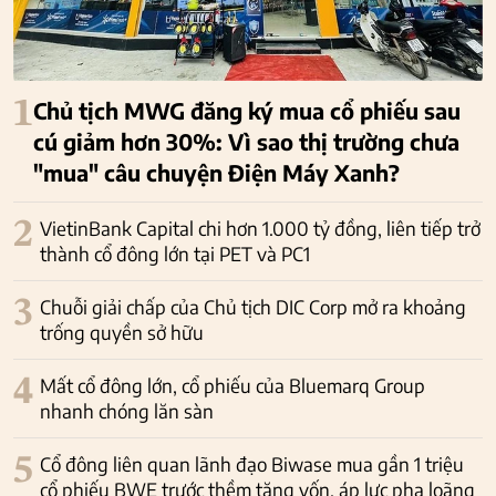
1
Chủ tịch MWG đăng ký mua cổ phiếu sau
cú giảm hơn 30%: Vì sao thị trường chưa
"mua" câu chuyện Điện Máy Xanh?
2
VietinBank Capital chi hơn 1.000 tỷ đồng, liên tiếp trở
thành cổ đông lớn tại PET và PC1
3
Chuỗi giải chấp của Chủ tịch DIC Corp mở ra khoảng
trống quyền sở hữu
4
Mất cổ đông lớn, cổ phiếu của Bluemarq Group
nhanh chóng lăn sàn
5
Cổ đông liên quan lãnh đạo Biwase mua gần 1 triệu
cổ phiếu BWE trước thềm tăng vốn, áp lực pha loãng