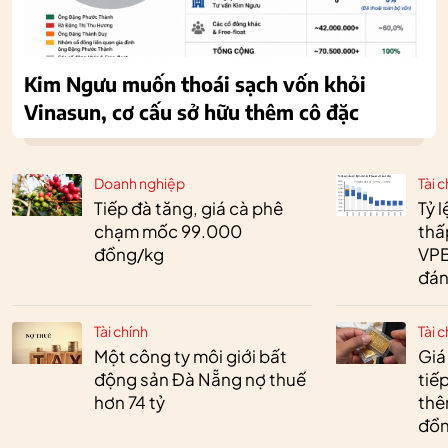
Kim Ngưu muốn thoái sạch vốn khỏi
Vinasun, cơ cấu sở hữu thêm cô đặc
Doanh nghiệp
Tài c
Tiếp đà tăng, giá cà phê
Tỷ 
chạm mốc 99.000
thấ
đồng/kg
VPB
đán
Tài chính
Tài c
Một công ty môi giới bất
Giá
động sản Đà Nẵng nợ thuế
tiế
hơn 74 tỷ
thêm
đồn