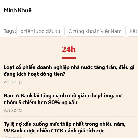
Minh Khuê
Tags:
chiến lược đầu tư
Chứng khoán Việt Nam
kết
24h
Loạt cổ phiếu doanh nghiệp nhà nước tăng trần, điều gì
đang kích hoạt dòng tiền?
vừa xong
Nam A Bank lãi tăng mạnh nhờ giảm dự phòng, nợ
nhóm 5 chiếm hơn 80% nợ xấu
vừa xong
Tỷ lệ nợ xấu xuống mức thấp nhất trong nhiều năm,
VPBank được nhiều CTCK đánh giá tích cực