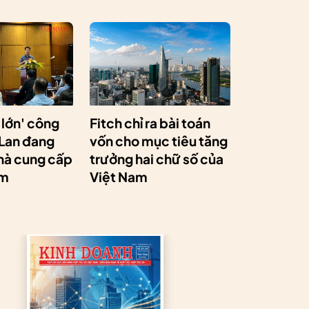
 lớn' công
Fitch chỉ ra bài toán
 Lan đang
vốn cho mục tiêu tăng
hà cung cấp
trưởng hai chữ số của
am
Việt Nam