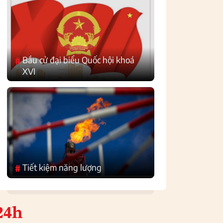
Bầu cử đại biểu Quốc hội khoá
#
XVI
Tiết kiệm năng lượng
#
24h