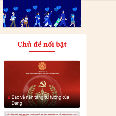
Chủ đề nổi bật
Bảo vệ nền tảng tư tưởng của
#
Đảng