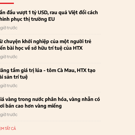
ần đầu vượt 1 tỷ USD, rau quả Việt đổi cách
hinh phục thị trường EU
 giờ trước
ừ chuyện khởi nghiệp của một người trẻ
ến bài học về sở hữu trí tuệ của HTX
 giờ trước
âng tầm giá trị lúa - tôm Cà Mau, HTX tạo
ài sản trí tuệ
 giờ trước
iá vàng trong nước phân hóa, vàng nhẫn có
ơi bán cao hơn vàng miếng
 giờ trước
EM TẤT CẢ