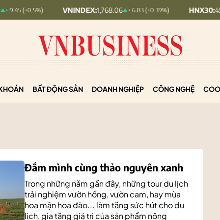
VNINDEX:
1,768.06
HNX30:
455.12
)
+ 6.83 (+0.39%)
+ 1.6
KHOÁN
BẤT ĐỘNG SẢN
DOANH NGHIỆP
CÔNG NGHỆ
COO
Đắm mình cùng thảo nguyên xanh
Trong những năm gần đây, những tour du lịch
trải nghiệm vườn hồng, vườn cam, hay mùa
hoa mận hoa đào... làm tăng sức hút cho du
lịch, gia tăng giá trị của sản phẩm nông