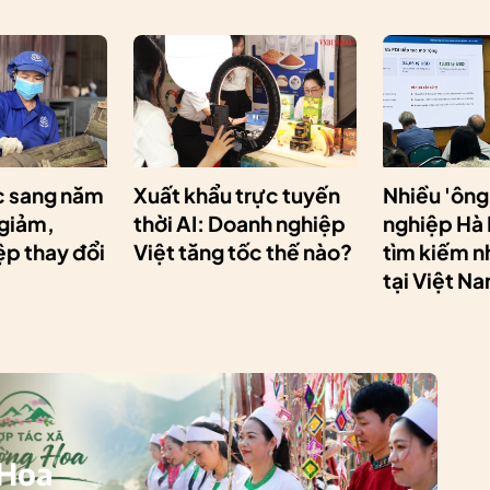
 sang năm
Xuất khẩu trực tuyến
Nhiều 'ông
 giảm,
thời AI: Doanh nghiệp
nghiệp Hà
p thay đổi
Việt tăng tốc thế nào?
tìm kiếm n
tại Việt N
 Hoa