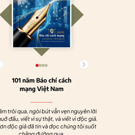
101 năm Báo chí cách
mạng Việt Nam
Tuyên Quang
HTX Nông
phát triển kinh tế
nghiệp hữu cơ
Nhân dịp 
tập thể, tạo động
Tiên Dương: Kh
Quý độc g
ăm trôi qua, ngòi bút vẫn vẹn nguyên lời
lực cho nông
nông nghiệp x
tác xã sức
uở đầu, viết vì sự thật, và viết vì độc giả.
nghiệp bền vững
tạo nên thương
dài và 
n độc giả đã tin và đọc chúng tôi suốt
hiệu
chặng đường qua.