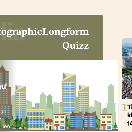
fographic
Longform
Quizz
i
hư
1
T
ban
k
h
1
 liên