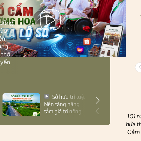
 đồng
Lào
ên
ướng
 nhờ
uyển
Sở hữu trí tuệ:
Nền tảng nâng
tầm giá trị nông
101 n
sản Thái Nguyên
hứa th
Cảm ơ