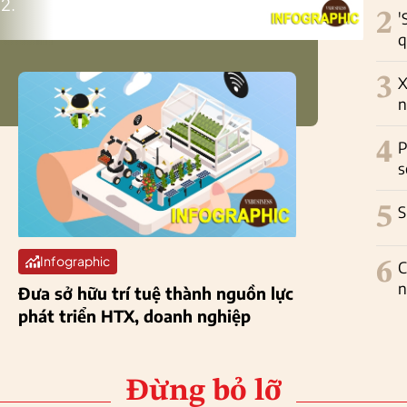
2.
2
'
q
3
X
n
4
P
s
5
S
Infographic
6
C
n
Đưa sở hữu trí tuệ thành nguồn lực
phát triển HTX, doanh nghiệp
Đừng bỏ lỡ