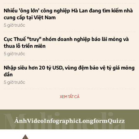
Nhiều 'ông lớn' công nghiệp Hà Lan đang tìm kiếm nhà
cung cấp tại Việt Nam
5 giờ trước
Cục Thuế "truy" nhóm doanh nghiệp báo lãi mỏng và
thua lỗ triền miên
5 giờ trước
Nhập siêu hơn 20 tỷ USD, vùng đệm bảo vệ tỷ giá mỏng
dần
5 giờ trước
XEM TẤT CẢ
Ảnh
Video
Infographic
Longform
Quizz