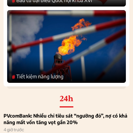
#
Tiết kiệm năng lượng
#
24h
PVcomBank: Nhiều chỉ tiêu sát “ngưỡng đỏ”, nợ có khả
năng mất vốn tăng vọt gần 20%
4 giờ trước