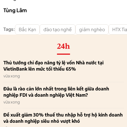
Tùng Lâm
Tags:
Bắc Kạn
đào tạo nghề
giảm nghèo
HTX Tì
24h
Thủ tướng chỉ đạo nâng tỷ lệ vốn Nhà nước tại
VietinBank lên mức tối thiểu 65%
vừa xong
Đâu là rào cản lớn nhất trong liên kết giữa doanh
nghiệp FDI và doanh nghiệp Việt Nam?
vừa xong
Đề xuất giảm 30% thuế thu nhập hỗ trợ hộ kinh doanh
và doanh nghiệp siêu nhỏ vượt khó