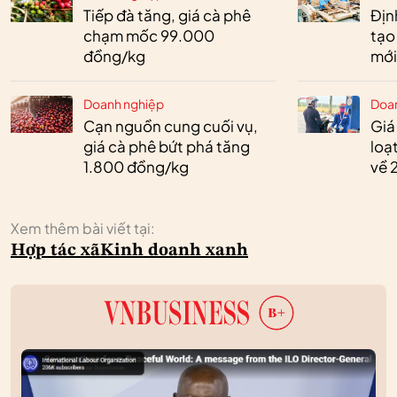
Tiếp đà tăng, giá cà phê
Định
chạm mốc 99.000
tạo
đồng/kg
mới
Doanh nghiệp
Doa
Cạn nguồn cung cuối vụ,
Giá
giá cà phê bứt phá tăng
loạ
1.800 đồng/kg
về 
Xem thêm bài viết tại:
Hợp tác xã
Kinh doanh xanh