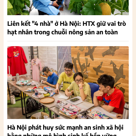
Liên kết "4 nhà" ở Hà Nội: HTX giữ vai trò
hạt nhân trong chuỗi nông sản an toàn
Hà Nội phát huy sức mạnh an sinh xã hội
bằng những mô hình sinh kế bền vững