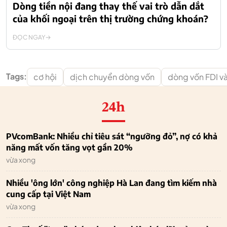
Dòng tiền nội đang thay thế vai trò dẫn dắt
của khối ngoại trên thị trường chứng khoán?
ĐỌC NGAY
Tags:
cơ hội
dịch chuyển dòng vốn
dòng vốn FDI v
24h
PVcomBank: Nhiều chỉ tiêu sát “ngưỡng đỏ”, nợ có khả
năng mất vốn tăng vọt gần 20%
vừa xong
Nhiều 'ông lớn' công nghiệp Hà Lan đang tìm kiếm nhà
cung cấp tại Việt Nam
vừa xong