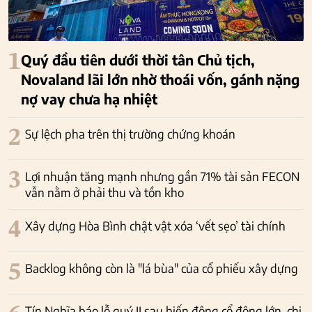
1
Quý đầu tiên dưới thời tân Chủ tịch,
Novaland lãi lớn nhờ thoái vốn, gánh nặng
nợ vay chưa hạ nhiệt
2
Sự lệch pha trên thị trường chứng khoán
3
Lợi nhuận tăng mạnh nhưng gần 71% tài sản FECON
vẫn nằm ở phải thu và tồn kho
4
Xây dựng Hòa Bình chật vật xóa ‘vết sẹo’ tài chính
5
Backlog không còn là "lá bùa" của cổ phiếu xây dựng
Tín Nghĩa báo lỗ quý II sau biến động cổ đông lớn, chi