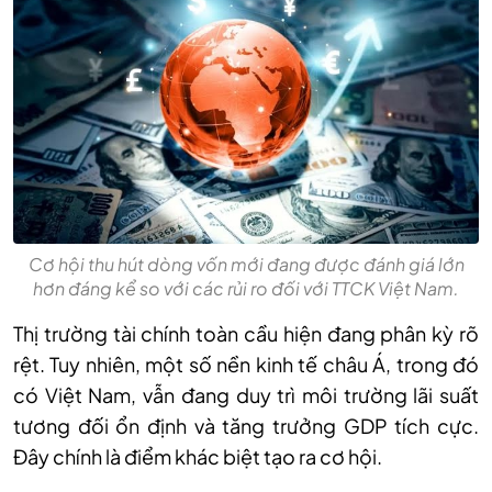
Cơ hội thu hút dòng vốn mới đang được đánh giá lớn
hơn đáng kể so với các rủi ro đối với TTCK Việt Nam.
Thị trường tài chính toàn cầu hiện đang phân kỳ rõ
rệt. Tuy
nhiên, m
ột số nền kinh tế châu Á, trong đó
có Việt Nam, vẫn đang duy trì môi trường lãi suất
tương đối ổn định và tăng trưởng GDP tích cực.
Đây chính là điểm khác biệt tạo ra cơ hội.