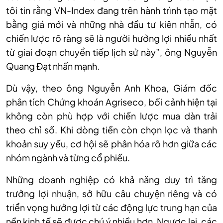
tôi tin rằng VN-Index đang trên hành trình tạo mặt
bằng giá mới và những nhà đầu tư kiên nhẫn, có
chiến lược rõ ràng sẽ là người hưởng lợi nhiều nhất
từ giai đoạn chuyển tiếp lịch sử này”, ông Nguyễn
Quang Đạt nhấn mạnh.
Dù
vậy, t
heo ông Nguyễn Anh Khoa, Giám đốc
phân tích Chứng khoán Agrisec
o
, bối cảnh hiện tại
không còn phù hợp với chiến lược mua dàn trải
theo chỉ số. Khi dòng tiền còn chọn lọc và thanh
khoản suy yếu, cơ hội sẽ phân hóa rõ hơn giữa các
nhóm ngành và từng cổ phiếu.
Những doanh nghiệp có khả năng duy trì tăng
trưởng lợi nhuận, sở hữu câu chuyện riêng và có
triển vọng hưởng lợi từ các động lực trung hạn của
nền kinh tế sẽ được chú ý nhiều hơn. Ngược lại, các