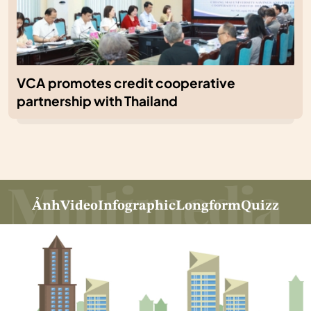
VCA promotes credit cooperative
partnership with Thailand
Ảnh
Video
Infographic
Longform
Quizz