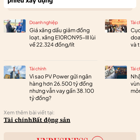
Doanh nghiệp
Tài c
Giá xăng dầu giảm đồng
Cục
loạt, xăng E10RON95-III lùi
doa
về 22.324 đồng/lít
và 
Tài chính
Tài c
Vì sao PV Power gửi ngân
Nhậ
hàng hơn 26.500 tỷ đồng
vùn
nhưng vẫn vay gần 38.100
mỏ
tỷ đồng?
Xem thêm bài viết tại:
Tài chính
Bất động sản