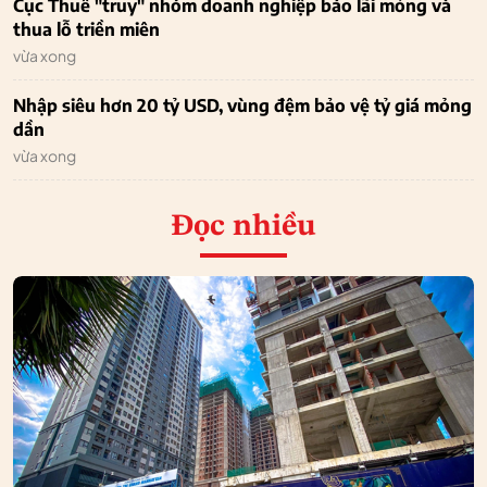
Cục Thuế "truy" nhóm doanh nghiệp báo lãi mỏng và
thua lỗ triền miên
vừa xong
Nhập siêu hơn 20 tỷ USD, vùng đệm bảo vệ tỷ giá mỏng
dần
vừa xong
Đọc nhiều