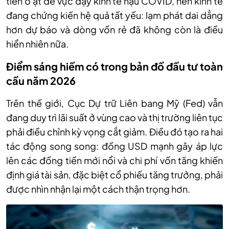
tiền ồ ạt để vực dậy kinh tế hậu COVID, nền
kinh tế
đang chứng kiến hệ quả tất yếu: lạm phát dai dẳng
hơn dự báo và dòng vốn rẻ đã không còn là điều
hiển nhiên nữa.
Điểm sáng hiếm có trong bản đồ đầu tư toàn
cầu năm 2026
Trên
thế giới,
Cục Dự trữ Liên bang Mỹ
(
Fed
)
vẫn
đang duy trì lãi suất ở vùng cao và thị trường liên tục
phải điều chỉnh kỳ vọng cắt giảm. Điều đó tạo ra hai
tác động song song: đồng USD mạnh gây áp lực
lên các đồng tiền mới nổi và chi phí vốn tăng khiến
định giá tài sản, đặc biệt cổ phiếu tăng trưởng, phải
được nhìn nhận lại một cách thận trọng hơn.