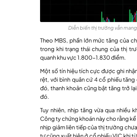
Diễn biến thị trường vẫn mang
Theo MBS
,
phần lớn mức tăng của ch
trong khi trạng thái chung của thị t
quanh khu vực 1.800-1.830 điểm.
Một số tín hiệu tích cực được ghi nhậ
rệt, với bình quân cứ 4 cổ phiếu tăng
đó, thanh khoản cũng bật tăng trở l
đó.
Tuy nhiên, nhịp tăng vừa qua nhiều k
Công ty chứng khoán này cho rằng kể 
nhịp giảm liên tiếp của thị trường chư
tự cũng xuất hiện ở cổ phiếu VIC khi 