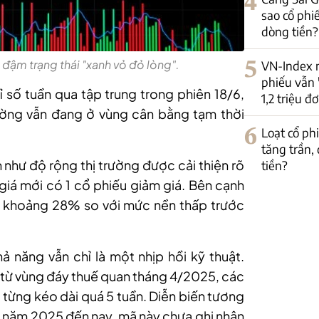
4
sao cổ phi
dòng tiền?
 đậm trạng thái "xanh vỏ đỏ lòng".
5
VN-Index 
phiếu vẫn 
ỉ số
tuần qua
tập trung trong phiên 18/6,
1,2 triệu đơ
rường vẫn đang ở vùng cân bằng tạm thời
6
Loạt cổ p
tăng trần,
n như độ rộng thị trường được cải thiện rõ
tiền?
 giá mới có 1 cổ phiếu giảm giá. Bên cạnh
ại khoảng 28% so với mức nền thấp trước
hả năng vẫn chỉ là một nhịp hồi kỹ thuật.
từ vùng đáy thuế quan tháng 4/2025, các
a từng kéo dài quá 5 tuần. Diễn biến tương
từ năm 2025 đến nay, mã này chưa ghi nhận