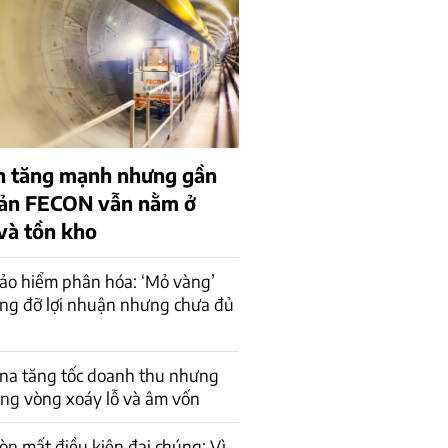
n tăng mạnh nhưng gần
sản FECON vẫn nằm ở
 và tồn kho
ảo hiểm phân hóa: ‘Mỏ vàng’
âng đỡ lợi nhuận nhưng chưa đủ
na tăng tốc doanh thu nhưng
ong vòng xoáy lỗ và âm vốn
òn mất điều kiện đại chúng: Vì