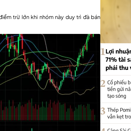
 điểm trừ lớn khi nhóm này duy trì đà bán
1
Lợi nhuậ
71% tài 
phải thu
2
Cổ phiếu b
tiền gửi n
tạo sóng
3
Thép Pomi
vẫn kẹt tr
Cảng Sài G