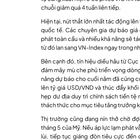
chuỗi giảm quá 4 tuần liên tiếp.
Hiện
tại, n
út thắt lớn nhất tác động lên
quốc tế. Các chuyên gia dự báo giá d
phát toàn cầu và nhiều khả năng sẽ tá
từ đó lan sang VN-Index ngay trong n
Bên cạnh đó, tín hiệu diều hâu từ Cục
đám mây mù che phủ triển vọng dòng 
nâng dự báo cho cuối năm đã củng cố
lên tỷ giá USD/VND và thúc đẩy khối 
hẹp dư địa duy trì chính sách tiền t
thách thức cho mục tiêu tăng trưởng ki
Thị trường cũng đang nín thở chờ đợi
tháng 5 của Mỹ. Nếu áp lực lạm phát vẫ
lùi, tiếp tục giáng đòn tiêu cực đến