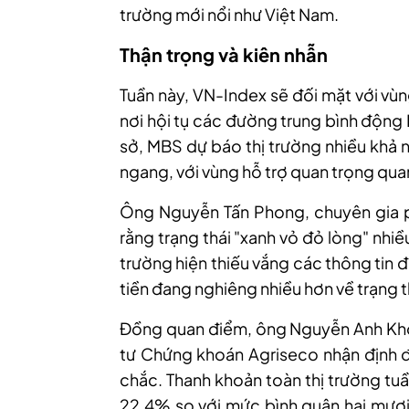
trường mới nổi như Việt Nam.
Thận trọng và kiên nhẫn
Tuần này, VN-Index sẽ đối mặt với vù
nơi hội tụ các đường trung bình động
sở, MBS dự báo thị trường nhiều khả 
ngang, với vùng hỗ trợ quan trọng qu
Ông Nguyễn Tấn Phong
,
chuyên gia 
rằng trạng thái "xanh vỏ đỏ lòng" nhiề
trường hiện thiếu vắng các thông tin 
tiền đang nghiêng nhiều hơn về trạng t
Đồng quan điểm, ông Nguyễn Anh Khoa
tư Chứng khoán Agriseco nhận định đ
chắc. Thanh khoản toàn thị trường tu
22,4% so với mức bình quân hai mươi 