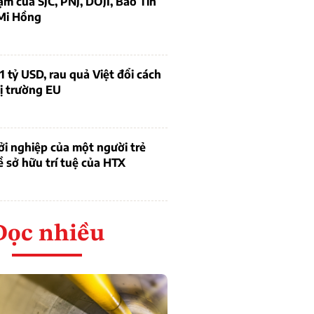
ạm của SJC, PNJ, DOJI, Bảo Tín
Mi Hồng
1 tỷ USD, rau quả Việt đổi cách
ị trường EU
i nghiệp của một người trẻ
ề sở hữu trí tuệ của HTX
Đọc nhiều