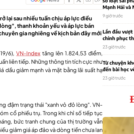
sơ loạt sai ph
Mạnh Hải và 
9 giờ trước
ở lại sau nhiều tuần chịu áp lực điều
 lòng", thanh khoản yếu và áp lực bán
Lần đầu vượt 
 chuyên gia nghiêng về kịch bản đây mới
chinh phục th
23 giờ trước
19/6)
,
VN-Index
tăng lên 1.824,53 điểm,
uần liên tiếp. Những thông tin tích cực như
Từ chuyện khở
giá dầu giảm mạnh và mặt bằng lãi suất hạ
đến bài học v
23 giờ trước
ang đậm trạng thái "xanh vỏ đỏ lòng". VN-
m cổ phiếu trụ. Trong khi chỉ số tiếp tục
háng, bức tranh chung của thị trường vẫn
hiếu giảm giá áp đảo và dòng tiền chưa lan