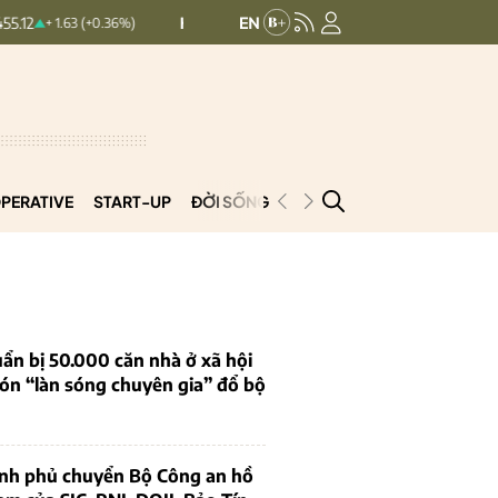
HNXINDEX:
293.44
UPCOMINDEX
+ 1.63 (+0.36%)
+ 0.25 (+0.09%)
PERATIVE
START-UP
ĐỜI SỐNG
PODCAST
VNCOOP
ẩn bị 50.000 căn nhà ở xã hội
ón “làn sóng chuyên gia” đổ bộ
ính phủ chuyển Bộ Công an hồ