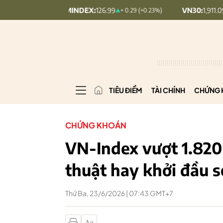
UPCOMINDEX:
126.99
VN30:
1,911.09
+ 0.29 (+0.23%)
+ 9.45
TIÊU ĐIỂM
TÀI CHÍNH
CHỨNG 
CHỨNG KHOÁN
VN-Index vượt 1.820
thuật hay khởi đầu 
Thứ Ba, 23/6/2026 | 07:43 GMT+7