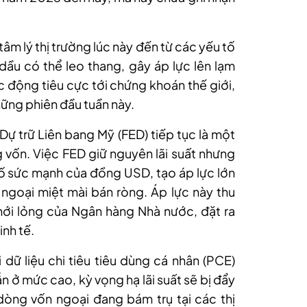
 tâm lý thị trường lúc này đến từ các yếu tố
ầu có thể leo thang, gây áp lực lên lạm
c động tiêu cực tới chứng khoán thế giới,
hững phiên đầu tuần
này.
 Dự trữ Liên bang Mỹ (FED) tiếp tục là một
vốn. Việc FED giữ nguyên lãi suất nhưng
 sức mạnh của đồng USD, tạo áp lực lớn
ngoại miệt mài bán ròng. Áp lực này thu
ệ nới lỏng của Ngân hàng Nhà nước, đặt ra
nh tế.
 dữ liệu chi tiêu tiêu dùng cá nhân (PCE)
n ở mức cao, kỳ vọng hạ lãi suất sẽ bị đẩy
 dòng vốn ngoại đang bám trụ tại các thị