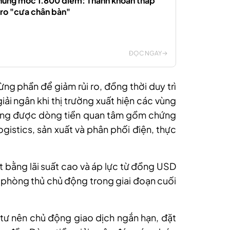
hủng mốc 1.800 điểm: Thanh khoản thấp
i ro "cưa chân bàn"
ĐỌC NGAY
ừng phần để giảm rủi ro, đồng thời duy trì
iải ngân khi thị trường xuất hiện các vùng
đang được dòng tiền quan tâm gồm chứng
ogistics, sản xuất và phân phối điện, thực
t bằng lãi suất cao và áp lực từ đồng USD
ái phòng thủ chủ động trong giai đoạn cuối
ư nên chủ động giao dịch ngắn hạn, đặt