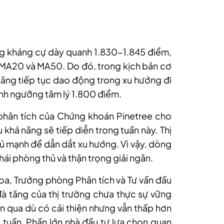
ng kháng cự dày quanh 1.830-1.845 điểm,
 MA20 và MA50. Do đó, trong kịch bản cơ
năng tiếp tục dao động trong xu hướng đi
anh ngưỡng tâm lý 1.800 điểm.
phân tích của Chứng khoán Pinetree cho
u khả năng sẽ tiếp diễn trong tuần này. Thị
đủ mạnh để dẫn dắt xu hướng. Vì vậy, dòng
hái phòng thủ và thận trọng giải ngân.
, Trưởng phòng Phân tích và Tư vấn đầu
à tăng của thị trường chưa thực sự vững
ần qua dù có cải thiện nhưng vẫn thấp hơn
tuần. Phần lớn nhà đầu tư lựa chọn quan