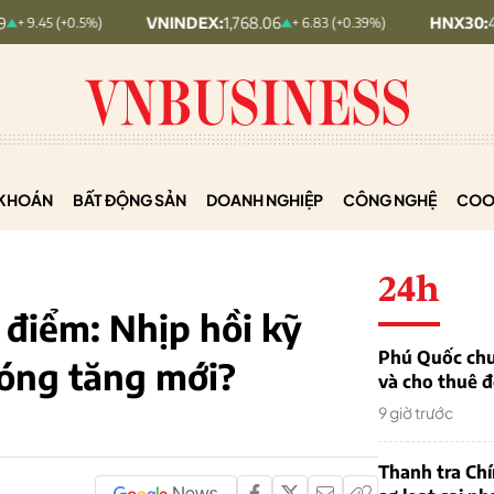
VNINDEX:
1,768.06
HNX30:
455.12
 (+0.5%)
+ 6.83 (+0.39%)
KHOÁN
BẤT ĐỘNG SẢN
DOANH NGHIỆP
CÔNG NGHỆ
COO
24h
 điểm: Nhịp hồi kỹ
Phú Quốc chu
sóng tăng mới?
và cho thuê đ
9 giờ trước
Thanh tra Ch