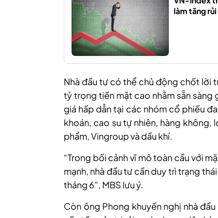
VN-Index t
làm tăng rủ
Nhà đầu tư có thể chủ động chốt lời t
tỷ trọng tiền mặt cao nhằm sẵn sàng g
giá hấp dẫn tại các nhóm cổ phiếu 
khoán, cao su tự nhiên, hàng không, l
phẩm, Vingroup và dầu khí.
“
Trong bối cảnh vĩ mô toàn cầu với mặ
mạnh
,
nhà đầu tư cần duy trì trạng th
tháng 6
”, MBS lưu ý.
Còn ông Phong khuyến nghị nhà đầu t