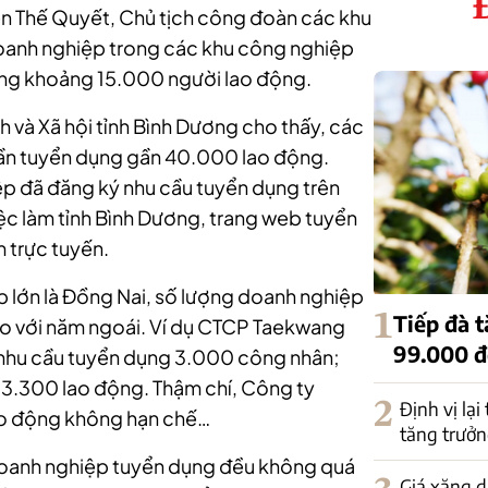
ễn Thế Quyết, Chủ tịch công đoàn các khu
doanh nghiệp trong các khu công nghiệp
ụng khoảng 15.000 người lao động.
 và Xã hội tỉnh Bình Dương cho thấy, các
cần tuyển dụng gần 40.000 lao động.
p đã đăng ký nhu cầu tuyển dụng trên
iệc làm tỉnh Bình Dương, trang web tuyển
m trực tuyến.
ệp lớn là Đồng Nai, số lượng doanh nghiệp
1
Tiếp đà 
o với năm ngoái.
Ví dụ CTCP Taekwang
99.000 
 nhu cầu tuyển dụng 3.000 công nhân;
3.300 lao động. Thậm chí, Công ty
2
Định vị lại
ao động không hạn chế…
tăng trưởn
 doanh nghiệp tuyển dụng đều không quá
Giá xăng d