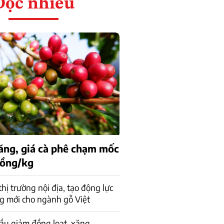
Đọc nhiều
tăng, giá cà phê chạm mốc
đồng/kg
 thị trường nội địa, tạo động lực
g mới cho ngành gỗ Việt
ầu giảm đồng loạt, xăng