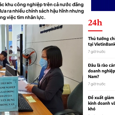
ác khu công nghiệp trên cả nước đăng
đưa ra nhiều chính sách hậu hĩnh nhưng
ng việc tìm nhân lực.
24h
Thủ tướng chỉ
tại VietinBan
7 giờ trước
Đâu là rào cản
doanh nghiệp
Nam?
7 giờ trước
Đề xuất giảm
kinh doanh v
khó