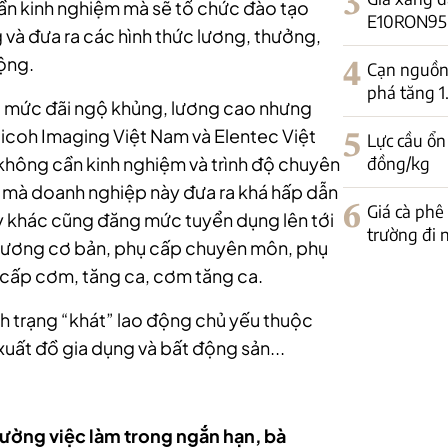
3
cần kinh nghiệm mà sẽ tổ chức đào tạo
E10RON95-II
 và đưa ra các hình thức lương, thưởng,
động.
4
Cạn nguồn 
phá tăng 
a mức đãi ngộ khủng, lương cao nhưng
icoh Imaging Việt Nam và Elentec Việt
5
Lực cầu ổn
đồng/kg
không cần kinh nghiệm và trình độ chuyên
g mà doanh nghiệp này đưa ra khá hấp dẫn
6
Giá cà phê
ty khác cũng đăng mức tuyển dụng lên tới
trường đi
m lương cơ bản, phụ cấp chuyên môn, phụ
 cấp cơm, tăng ca, cơm tăng ca.
nh trạng “khát” lao động chủ yếu thuộc
uất đồ gia dụng và bất động sản...
trường việc làm trong ngắn hạn, bà