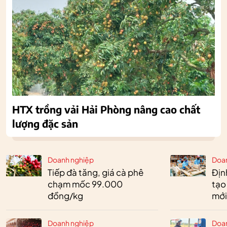
HTX trồng vải Hải Phòng nâng cao chất
lượng đặc sản
Doanh nghiệp
Doa
Tiếp đà tăng, giá cà phê
Định
chạm mốc 99.000
tạo
đồng/kg
mới
Doanh nghiệp
Doa