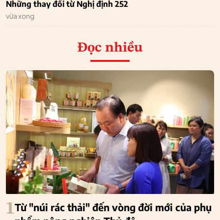
Những thay đổi từ Nghị định 252
vừa xong
Đọc nhiều
1
Từ "núi rác thải" đến vòng đời mới của phụ