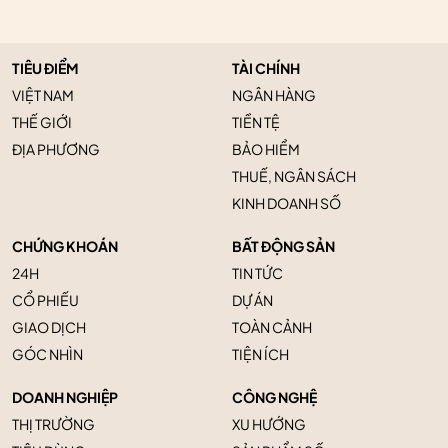
TIÊU ĐIỂM
TÀI CHÍNH
VIỆT NAM
NGÂN HÀNG
THẾ GIỚI
TIỀN TỆ
ĐỊA PHƯƠNG
BẢO HIỂM
THUẾ, NGÂN SÁCH
KINH DOANH SỐ
CHỨNG KHOÁN
BẤT ĐỘNG SẢN
24H
TIN TỨC
CỔ PHIẾU
DỰ ÁN
GIAO DỊCH
TOÀN CẢNH
GÓC NHÌN
TIỆN ÍCH
DOANH NGHIỆP
CÔNG NGHỆ
THỊ TRƯỜNG
XU HƯỚNG