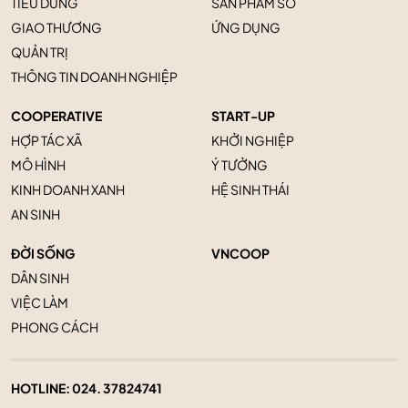
TIÊU DÙNG
SẢN PHẨM SỐ
GIAO THƯƠNG
ỨNG DỤNG
QUẢN TRỊ
THÔNG TIN DOANH NGHIỆP
COOPERATIVE
START-UP
HỢP TÁC XÃ
KHỞI NGHIỆP
MÔ HÌNH
Ý TƯỞNG
KINH DOANH XANH
HỆ SINH THÁI
AN SINH
ĐỜI SỐNG
VNCOOP
DÂN SINH
VIỆC LÀM
PHONG CÁCH
HOTLINE:
024. 37824741