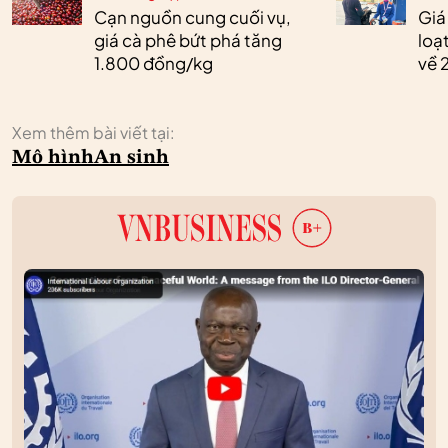
Cạn nguồn cung cuối vụ,
Giá
giá cà phê bứt phá tăng
loạ
1.800 đồng/kg
về 
Xem thêm bài viết tại:
Mô hình
An sinh