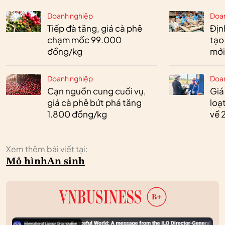
Doanh nghiệp
Doa
Tiếp đà tăng, giá cà phê
Định
chạm mốc 99.000
tạo
đồng/kg
mới
Doanh nghiệp
Doa
Cạn nguồn cung cuối vụ,
Giá
giá cà phê bứt phá tăng
loạ
1.800 đồng/kg
về 
Xem thêm bài viết tại:
Mô hình
An sinh