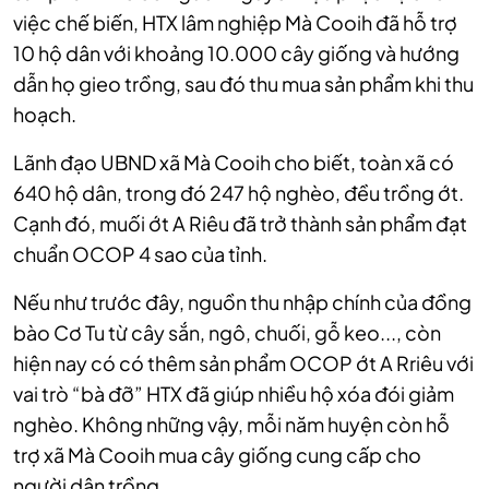
việc chế biến, HTX lâm nghiệp Mà Cooih đã hỗ trợ
10 hộ dân với khoảng 10.000 cây giống và hướng
dẫn họ gieo trồng, sau đó thu mua sản phẩm khi thu
hoạch.
Lãnh đạo UBND xã Mà Cooih cho biết, toàn xã có
640 hộ dân, trong đó 247 hộ nghèo, đều trồng ớt.
Cạnh đó, muối ớt A Riêu đã trở thành sản phẩm đạt
chuẩn OCOP 4 sao của tỉnh.
Nếu như trước đây, nguồn thu nhập chính của đồng
bào Cơ Tu từ cây sắn, ngô, chuối, gỗ keo..., còn
hiện nay có có thêm sản phẩm OCOP ớt A Rriêu với
vai trò “bà đỡ” HTX đã giúp nhiều hộ xóa đói giảm
nghèo. Không những vậy, mỗi năm huyện còn hỗ
trợ xã Mà Cooih mua cây giống cung cấp cho
người dân trồng.