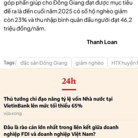
góp phần giúp cho Đông Giang đạt được mục tiêu
đề ra là đến cuối năm 2025 có số hộ nghèo giảm
còn 23% và thu nhập bình quân đầu người đạt 46,2
triệu đồng/năm.
Thanh Loan
Tags:
đặc sản Đông Giang
giảm nghèo
HTX huyện
24h
Thủ tướng chỉ đạo nâng tỷ lệ vốn Nhà nước tại
VietinBank lên mức tối thiểu 65%
vừa xong
Đâu là rào cản lớn nhất trong liên kết giữa doanh
nghiệp FDI và doanh nghiệp Việt Nam?