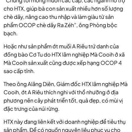
“Chúng tôi mong muốn các cấp, các ngành hỗ trợ
cho HTX, giúp bà con sản xuất nhiều hơn số lượng
chè dây, nâng cao thu nhập và làm giàu từ sản
phẩm OCOP chè dây Ra Zéh”, ông Phòng bộc
bạch.
Hoặc như sản phẩm ớt muối A Riêu trứ danh của
đồng bào Cơ Tu do HTX lâm nghiệp Mà Cooih ở xã
Mà Cooih
sản xuất cũng được xếp hạng OCOP 4
sao cấp tỉnh.
Theo ông Alăng Diên, Giám đốc HTX lâm nghiệp Mà
Cooih, ớt A Riêu thích nghi với thổ nhưỡng ở địa
phương nên cây phát triển tốt, quả đẹp, có mùi vị
đặc trưng của núi rừng.
HTX này đang liên kết với doanh nghiệp để tiêu thụ
sản phẩm. Để có nguồn nguyên liệu phục vụ cho