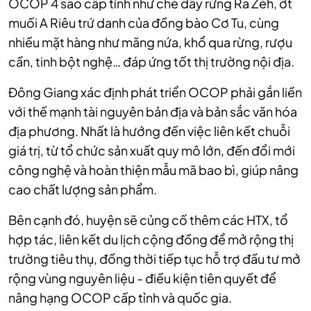
OCOP 4 sao cấp tỉnh như chè dây rừng Ra Zéh, ớt
muối A Riêu trứ danh của đồng bào Cơ Tu, cùng
nhiều mặt hàng như măng nứa, khổ qua rừng, rượu
cần, tinh bột nghệ… đáp ứng tốt thị trường nội địa.
Đông Giang xác định phát triển OCOP phải gắn liền
với thế mạnh tài nguyên bản địa và bản sắc văn hóa
địa phương. Nhất là hướng đến việc liên kết chuỗi
giá trị, từ tổ chức sản xuất quy mô lớn, đến đổi mới
công nghệ và hoàn thiện mẫu mã bao bì, giúp nâng
cao chất lượng sản phẩm.
Bên cạnh đó, huyện sẽ củng cố thêm các HTX, tổ
hợp tác, liên kết du lịch cộng đồng để mở rộng thị
trường tiêu thụ, đồng thời tiếp tục hỗ trợ đầu tư mở
rộng vùng nguyên liệu - điều kiện tiên quyết để
nâng hạng OCOP cấp tỉnh và quốc gia.