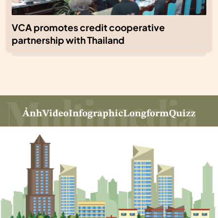
VCA promotes credit cooperative
partnership with Thailand
Ảnh
Video
Infographic
Longform
Quizz