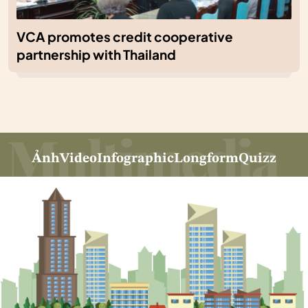
VCA promotes credit cooperative
partnership with Thailand
Ảnh
Video
Infographic
Longform
Quizz