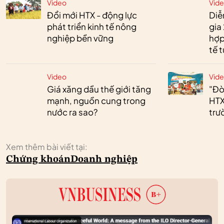
Video
Vid
Đổi mới HTX - động lực
Diễ
phát triển kinh tế nông
gia
nghiệp bền vững
hợp
tế 
Video
Vid
Giá xăng dầu thế giới tăng
"Đò
mạnh, nguồn cung trong
HTX
nước ra sao?
trư
Xem thêm bài viết tại:
Chứng khoán
Doanh nghiệp