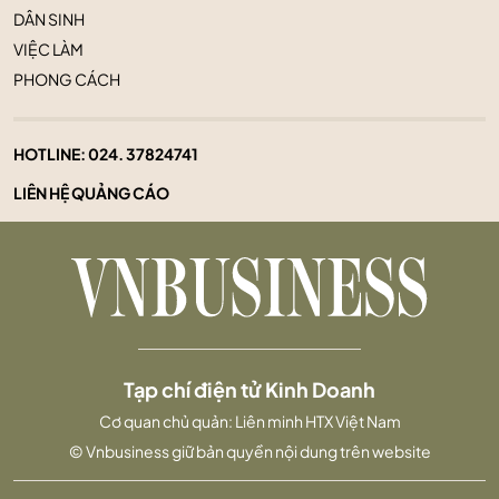
DÂN SINH
VIỆC LÀM
PHONG CÁCH
HOTLINE:
024. 37824741
LIÊN HỆ QUẢNG CÁO
Tạp chí điện tử Kinh Doanh
Cơ quan chủ quản: Liên minh HTX Việt Nam
© Vnbusiness giữ bản quyền nội dung trên website