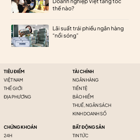
Doanh nghiệp Việt tăng tốc
thế nào?
Lãi suất trái phiếu ngân hàng
“nổi sóng”
TIÊU ĐIỂM
TÀI CHÍNH
VIỆT NAM
NGÂN HÀNG
THẾ GIỚI
TIỀN TỆ
ĐỊA PHƯƠNG
BẢO HIỂM
THUẾ, NGÂN SÁCH
KINH DOANH SỐ
CHỨNG KHOÁN
BẤT ĐỘNG SẢN
24H
TIN TỨC