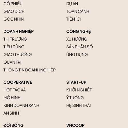
CỔ PHIẾU
DỰ ÁN
GIAO DỊCH
TOÀN CẢNH
GÓC NHÌN
TIỆN ÍCH
DOANH NGHIỆP
CÔNG NGHỆ
THỊ TRƯỜNG
XU HƯỚNG
TIÊU DÙNG
SẢN PHẨM SỐ
GIAO THƯƠNG
ỨNG DỤNG
QUẢN TRỊ
THÔNG TIN DOANH NGHIỆP
COOPERATIVE
START-UP
HỢP TÁC XÃ
KHỞI NGHIỆP
MÔ HÌNH
Ý TƯỞNG
KINH DOANH XANH
HỆ SINH THÁI
AN SINH
ĐỜI SỐNG
VNCOOP