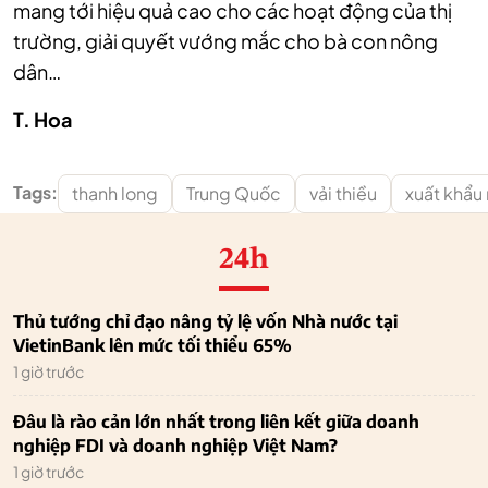
mang tới hiệu quả cao cho các hoạt động của thị
trường, giải quyết vướng mắc cho bà con nông
dân…
T. Hoa
Tags:
thanh long
Trung Quốc
vải thiều
xuất khẩu 
24h
Thủ tướng chỉ đạo nâng tỷ lệ vốn Nhà nước tại
VietinBank lên mức tối thiểu 65%
1 giờ trước
Đâu là rào cản lớn nhất trong liên kết giữa doanh
nghiệp FDI và doanh nghiệp Việt Nam?
1 giờ trước