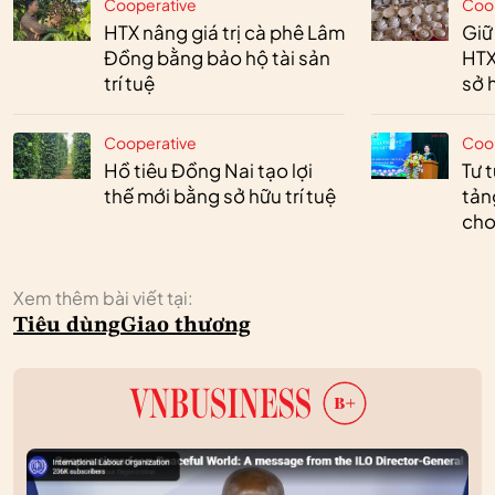
Cooperative
Coo
HTX nâng giá trị cà phê Lâm
Giữ
Đồng bằng bảo hộ tài sản
HTX
trí tuệ
sở h
Cooperative
Coo
Hồ tiêu Đồng Nai tạo lợi
Tư 
thế mới bằng sở hữu trí tuệ
tản
cho
Xem thêm bài viết tại:
Tiêu dùng
Giao thương