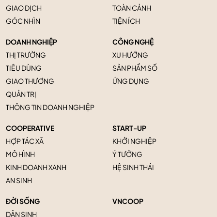
GIAO DỊCH
TOÀN CẢNH
GÓC NHÌN
TIỆN ÍCH
DOANH NGHIỆP
CÔNG NGHỆ
THỊ TRƯỜNG
XU HƯỚNG
TIÊU DÙNG
SẢN PHẨM SỐ
GIAO THƯƠNG
ỨNG DỤNG
QUẢN TRỊ
THÔNG TIN DOANH NGHIỆP
COOPERATIVE
START-UP
HỢP TÁC XÃ
KHỞI NGHIỆP
MÔ HÌNH
Ý TƯỞNG
KINH DOANH XANH
HỆ SINH THÁI
AN SINH
ĐỜI SỐNG
VNCOOP
DÂN SINH