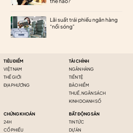
thế nào?
Lãi suất trái phiếu ngân hàng
“nổi sóng”
TIÊU ĐIỂM
TÀI CHÍNH
VIỆT NAM
NGÂN HÀNG
THẾ GIỚI
TIỀN TỆ
ĐỊA PHƯƠNG
BẢO HIỂM
THUẾ, NGÂN SÁCH
KINH DOANH SỐ
CHỨNG KHOÁN
BẤT ĐỘNG SẢN
24H
TIN TỨC
CỔ PHIẾU
DỰ ÁN