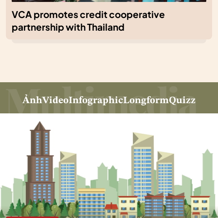
VCA promotes credit cooperative
partnership with Thailand
Ảnh
Video
Infographic
Longform
Quizz