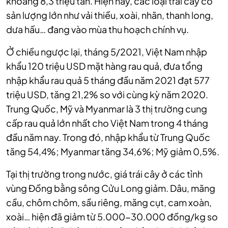
khoảng 8,3 triệu tấn. Hiện nay, các loại trái cây có
sản lượng lớn như vải thiều, xoài, nhãn, thanh long,
dưa hấu… đang vào mùa thu hoạch chính vụ.
Ở chiều ngược lại, tháng 5/2021, Việt Nam nhập
khẩu 120 triệu USD mặt hàng rau quả, đưa tổng
nhập khẩu rau quả 5 tháng đầu năm 2021 đạt 577
triệu USD, tăng 21,2% so với cùng kỳ năm 2020.
Trung Quốc, Mỹ và Myanmar là 3 thị trường cung
cấp rau quả lớn nhất cho Việt Nam trong 4 tháng
đầu năm nay. Trong đó, nhập khẩu từ Trung Quốc
tăng 54,4%; Myanmar tăng 34,6%; Mỹ giảm 0,5%.
Tại thị trường trong nước, giá trái cây ở các tỉnh
vùng Đồng bằng sông Cửu Long giảm. Dâu, mãng
cầu, chôm chôm, sầu riêng, măng cụt, cam xoàn,
xoài… hiện đã giảm từ 5.000-30.000 đồng/kg so