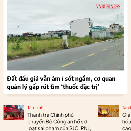
Đất đấu giá vẫn âm ỉ sốt ngầm, cơ quan
quản lý gấp rút tìm ‘thuốc đặc trị’
Tài chính
Tài c
Thanh tra Chính phủ
Giá
chuyển Bộ Công an hồ sơ
hóa
loạt sai phạm của SJC, PNJ,
cao