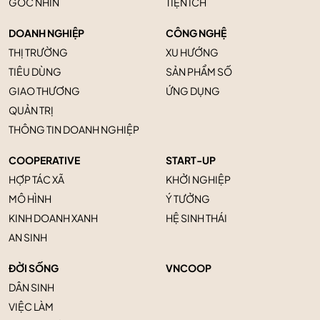
GÓC NHÌN
TIỆN ÍCH
DOANH NGHIỆP
CÔNG NGHỆ
THỊ TRƯỜNG
XU HƯỚNG
TIÊU DÙNG
SẢN PHẨM SỐ
GIAO THƯƠNG
ỨNG DỤNG
QUẢN TRỊ
THÔNG TIN DOANH NGHIỆP
COOPERATIVE
START-UP
HỢP TÁC XÃ
KHỞI NGHIỆP
MÔ HÌNH
Ý TƯỞNG
KINH DOANH XANH
HỆ SINH THÁI
AN SINH
ĐỜI SỐNG
VNCOOP
DÂN SINH
VIỆC LÀM