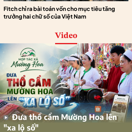
Fitch chỉ ra bài toán vốn cho mục tiêu tăng
trưởng hai chữ số của Việt Nam
Video
Đưa thổ cẩm Mường Hoa lên
"xa lộ số"