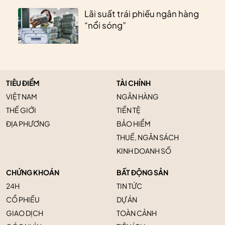
Lãi suất trái phiếu ngân hàng
“nổi sóng”
TIÊU ĐIỂM
TÀI CHÍNH
VIỆT NAM
NGÂN HÀNG
THẾ GIỚI
TIỀN TỆ
ĐỊA PHƯƠNG
BẢO HIỂM
THUẾ, NGÂN SÁCH
KINH DOANH SỐ
CHỨNG KHOÁN
BẤT ĐỘNG SẢN
24H
TIN TỨC
CỔ PHIẾU
DỰ ÁN
GIAO DỊCH
TOÀN CẢNH