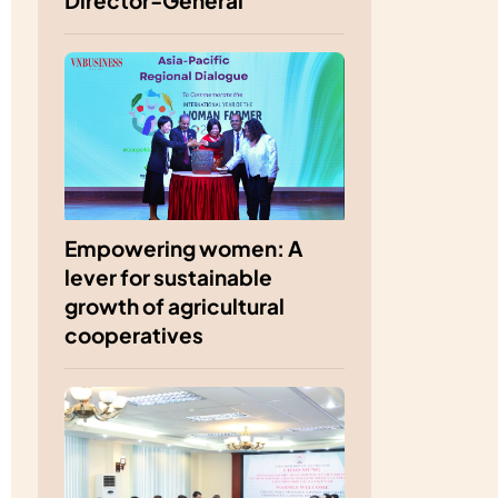
Director-General
Empowering women: A
lever for sustainable
growth of agricultural
cooperatives