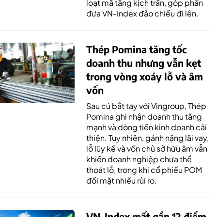
loạt mã tăng kịch trần, góp phần
đưa VN-Index đảo chiều đi lên.
Thép Pomina tăng tốc
doanh thu nhưng vẫn kẹt
trong vòng xoáy lỗ và âm
vốn
Sau cú bắt tay với Vingroup, Thép
Pomina ghi nhận doanh thu tăng
mạnh và dòng tiền kinh doanh cải
thiện. Tuy nhiên, gánh nặng lãi vay,
lỗ lũy kế và vốn chủ sở hữu âm vẫn
khiến doanh nghiệp chưa thể
thoát lỗ, trong khi cổ phiếu POM
đối mặt nhiều rủi ro.
VN-Index mất gần 12 điểm