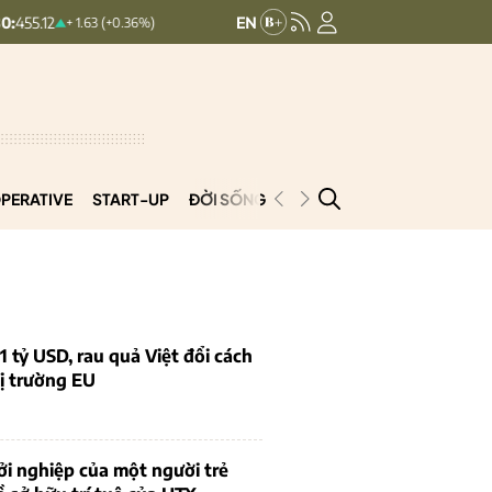
HNXINDEX:
293.44
UPCOMINDE
+ 1.63 (+0.36%)
+ 0.25 (+0.09%)
PERATIVE
START-UP
ĐỜI SỐNG
PODCAST
VNCOOP
1 tỷ USD, rau quả Việt đổi cách
ị trường EU
i nghiệp của một người trẻ