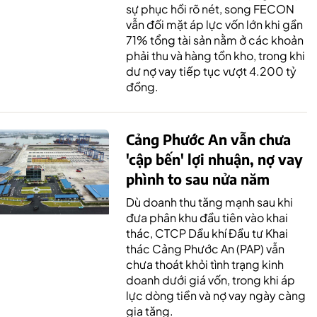
sự phục hồi rõ nét, song FECON
vẫn đối mặt áp lực vốn lớn khi gần
71% tổng tài sản nằm ở các khoản
phải thu và hàng tồn kho, trong khi
dư nợ vay tiếp tục vượt 4.200 tỷ
đồng.
Cảng Phước An vẫn chưa
'cập bến' lợi nhuận, nợ vay
phình to sau nửa năm
Dù doanh thu tăng mạnh sau khi
đưa phân khu đầu tiên vào khai
thác, CTCP Dầu khí Đầu tư Khai
thác Cảng Phước An (PAP) vẫn
chưa thoát khỏi tình trạng kinh
doanh dưới giá vốn, trong khi áp
lực dòng tiền và nợ vay ngày càng
gia tăng.