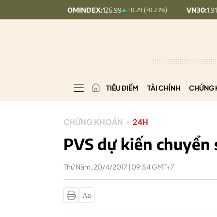
UPCOMINDEX:
126.99
VN30:
1,911.09
+ 0.29 (+0.23%)
+ 
TIÊU ĐIỂM
TÀI CHÍNH
CHỨNG 
CHỨNG KHOÁN
24H
PVS dự kiến chuyển s
Thứ Năm, 20/4/2017 | 09:54 GMT+7