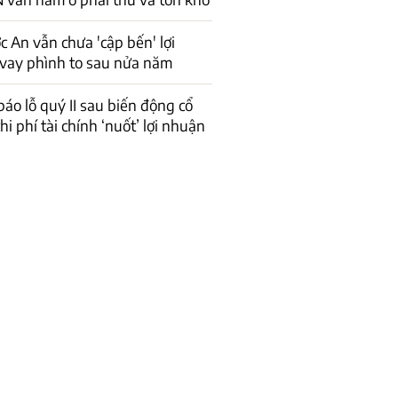
 An vẫn chưa 'cập bến' lợi
vay phình to sau nửa năm
báo lỗ quý II sau biến động cổ
hi phí tài chính ‘nuốt’ lợi nhuận