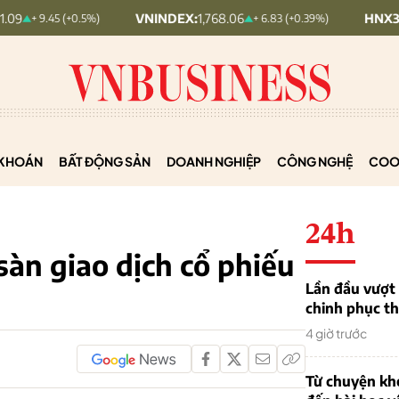
VNINDEX:
1,768.06
HNX30:
455.12
9.45 (+0.5%)
+ 6.83 (+0.39%)
KHOÁN
BẤT ĐỘNG SẢN
DOANH NGHIỆP
CÔNG NGHỆ
COO
24h
àn giao dịch cổ phiếu
Lần đầu vượt 
chinh phục th
4 giờ trước
Từ chuyện khở