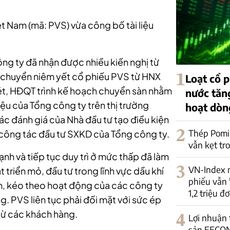
t Nam (mã: PVS) vừa công bố tài liệu
ông ty đã nhận được nhiều kiến nghị từ
c chuyển niêm yết cổ phiếu PVS từ HNX
1
Loạt cổ
ét, HĐQT trình kế hoạch chuyển sàn nhằm
nước tăng
ệu của Tổng công ty trên thị trường
hoạt dòn
c đánh giá của Nhà đầu tư tạo điều kiện
2
Thép Pomi
 công tác đầu tư SXKD của Tổng công ty.
vẫn kẹt tr
nh và tiếp tục duy trì ở mức thấp đã làm
3
VN-Index 
 triển mỏ, đầu tư trong lĩnh vực dầu khí
phiếu vẫn 
n, kéo theo hoạt động của các công ty
1,2 triệu đơ
g. PVS liên tục phải đối mặt với sức ép
 từ các khách hàng.
4
Lợi nhuận
sản FECON