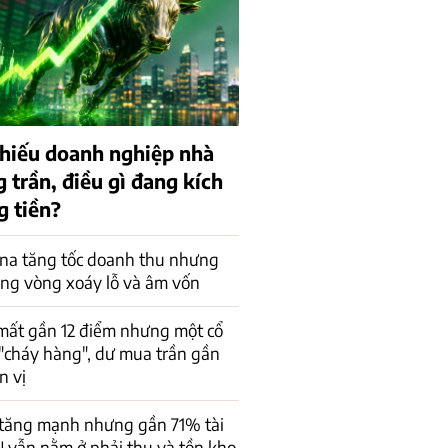
 phiếu doanh nghiệp nhà
 trần, điều gì đang kích
g tiền?
na tăng tốc doanh thu nhưng
ong vòng xoáy lỗ và âm vốn
mất gần 12 điểm nhưng một cổ
"cháy hàng", dư mua trần gần
n vị
 tăng mạnh nhưng gần 71% tài
 vẫn nằm ở phải thu và tồn kho