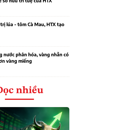
ề sở hữu trí tuệ của HTX
trị lúa - tôm Cà Mau, HTX tạo
ng nước phân hóa, vàng nhẫn có
hơn vàng miếng
Đọc nhiều