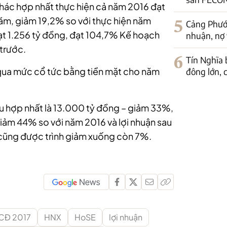
khác hợp nhất thực hiện cả năm 2016 đạt
ăm, giảm 19,2% so với thực hiện năm
5
Cảng Phước
đạt 1.256 tỷ đồng, đạt 104,7% Kế hoạch
nhuận, nợ 
trước.
6
Tín Nghĩa 
qua mức cổ tức bằng tiền mặt cho năm
đông lớn, c
 hợp nhất là 13.000 tỷ đồng – giảm 33%,
giảm 44% so với năm 2016 và lợi nhuận sau
 cũng được trình giảm xuống còn 7%.
CĐ 2017
HNX
HoSE
lợi nhuận