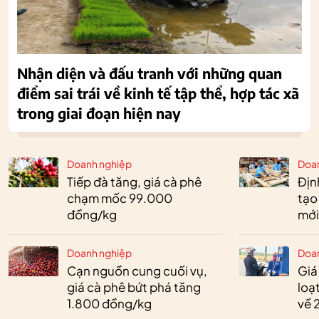
Nhận diện và đấu tranh với những quan
điểm sai trái về kinh tế tập thể, hợp tác xã
trong giai đoạn hiện nay
Doanh nghiệp
Doa
Tiếp đà tăng, giá cà phê
Định
chạm mốc 99.000
tạo
đồng/kg
mới
Doanh nghiệp
Doa
Cạn nguồn cung cuối vụ,
Giá
giá cà phê bứt phá tăng
loạ
1.800 đồng/kg
về 