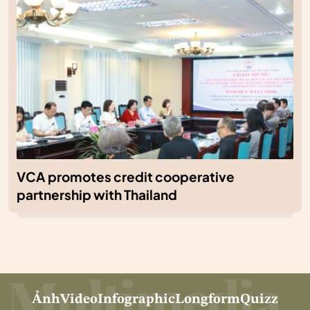
VCA promotes credit cooperative
partnership with Thailand
Ảnh
Video
Infographic
Longform
Quizz