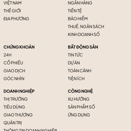
VIỆT NAM
NGÂN HÀNG
THẾ GIỚI
TIỀN TỆ
ĐỊA PHƯƠNG
BẢO HIỂM
THUẾ, NGÂN SÁCH
KINH DOANH SỐ
CHỨNG KHOÁN
BẤT ĐỘNG SẢN
24H
TIN TỨC
CỔ PHIẾU
DỰ ÁN
GIAO DỊCH
TOÀN CẢNH
GÓC NHÌN
TIỆN ÍCH
DOANH NGHIỆP
CÔNG NGHỆ
THỊ TRƯỜNG
XU HƯỚNG
TIÊU DÙNG
SẢN PHẨM SỐ
GIAO THƯƠNG
ỨNG DỤNG
QUẢN TRỊ
THÔNG TIN DOANH NGHIỆP