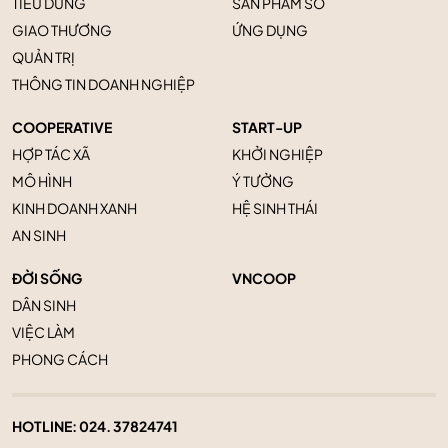
TIÊU DÙNG
SẢN PHẨM SỐ
GIAO THƯƠNG
ỨNG DỤNG
QUẢN TRỊ
THÔNG TIN DOANH NGHIỆP
COOPERATIVE
START-UP
HỢP TÁC XÃ
KHỞI NGHIỆP
MÔ HÌNH
Ý TƯỞNG
KINH DOANH XANH
HỆ SINH THÁI
AN SINH
ĐỜI SỐNG
VNCOOP
DÂN SINH
VIỆC LÀM
PHONG CÁCH
HOTLINE:
024. 37824741