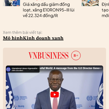
Giá xăng dầu giảm đồng
Định
loạt, xăng E10RON95-III lùi
tạo
về 22.324 đồng/lít
mới
Xem thêm bài viết tại:
Mô hình
Kinh doanh xanh