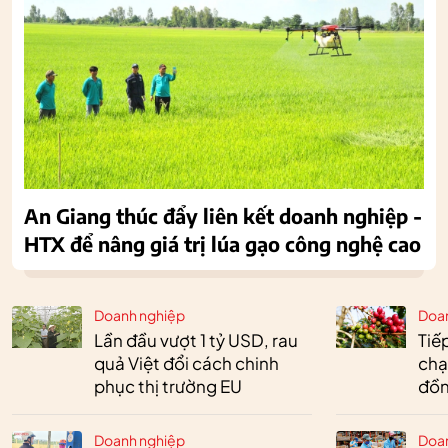
An Giang thúc đẩy liên kết doanh nghiệp -
HTX để nâng giá trị lúa gạo công nghệ cao
Doanh nghiệp
Doa
Lần đầu vượt 1 tỷ USD, rau
Tiế
quả Việt đổi cách chinh
chạ
phục thị trường EU
đồn
Doanh nghiệp
Doa