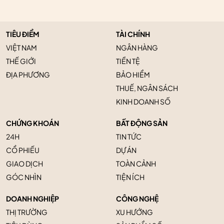
TIÊU ĐIỂM
TÀI CHÍNH
VIỆT NAM
NGÂN HÀNG
THẾ GIỚI
TIỀN TỆ
ĐỊA PHƯƠNG
BẢO HIỂM
THUẾ, NGÂN SÁCH
KINH DOANH SỐ
CHỨNG KHOÁN
BẤT ĐỘNG SẢN
24H
TIN TỨC
CỔ PHIẾU
DỰ ÁN
GIAO DỊCH
TOÀN CẢNH
GÓC NHÌN
TIỆN ÍCH
DOANH NGHIỆP
CÔNG NGHỆ
THỊ TRƯỜNG
XU HƯỚNG