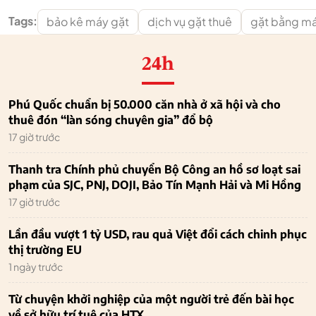
Tags:
bảo kê máy gặt
dịch vụ gặt thuê
gặt bằng m
24h
Phú Quốc chuẩn bị 50.000 căn nhà ở xã hội và cho
thuê đón “làn sóng chuyên gia” đổ bộ
17 giờ trước
Thanh tra Chính phủ chuyển Bộ Công an hồ sơ loạt sai
phạm của SJC, PNJ, DOJI, Bảo Tín Mạnh Hải và Mi Hồng
17 giờ trước
Lần đầu vượt 1 tỷ USD, rau quả Việt đổi cách chinh phục
thị trường EU
1 ngày trước
Từ chuyện khởi nghiệp của một người trẻ đến bài học
về sở hữu trí tuệ của HTX