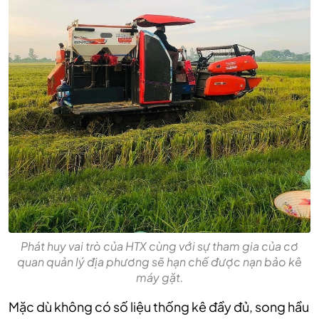
Phát huy vai trò của HTX cùng với sự tham gia của cơ
quan quản lý địa phương sẽ hạn chế được nạn bảo kê
máy gặt.
Mặc dù không có số liệu thống kê đầy đủ, song hầu