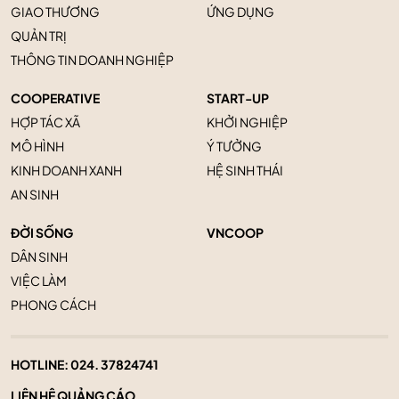
GIAO THƯƠNG
ỨNG DỤNG
QUẢN TRỊ
THÔNG TIN DOANH NGHIỆP
COOPERATIVE
START-UP
HỢP TÁC XÃ
KHỞI NGHIỆP
MÔ HÌNH
Ý TƯỞNG
KINH DOANH XANH
HỆ SINH THÁI
AN SINH
ĐỜI SỐNG
VNCOOP
DÂN SINH
VIỆC LÀM
PHONG CÁCH
HOTLINE:
024. 37824741
LIÊN HỆ QUẢNG CÁO