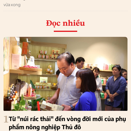
vừa xong
Đọc nhiều
1
Từ "núi rác thải" đến vòng đời mới của phụ
phẩm nông nghiệp Thủ đô