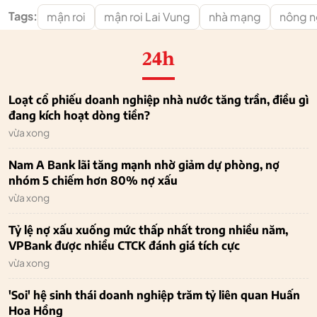
Tags:
mận roi
mận roi Lai Vung
nhà mạng
nông n
24h
Loạt cổ phiếu doanh nghiệp nhà nước tăng trần, điều gì
đang kích hoạt dòng tiền?
vừa xong
Nam A Bank lãi tăng mạnh nhờ giảm dự phòng, nợ
nhóm 5 chiếm hơn 80% nợ xấu
vừa xong
Tỷ lệ nợ xấu xuống mức thấp nhất trong nhiều năm,
VPBank được nhiều CTCK đánh giá tích cực
vừa xong
'Soi' hệ sinh thái doanh nghiệp trăm tỷ liên quan Huấn
Hoa Hồng