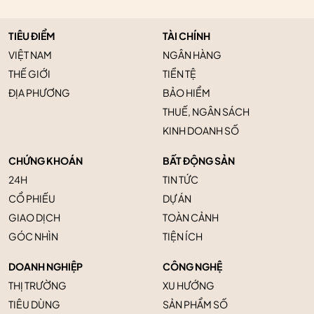
TIÊU ĐIỂM
TÀI CHÍNH
VIỆT NAM
NGÂN HÀNG
THẾ GIỚI
TIỀN TỆ
ĐỊA PHƯƠNG
BẢO HIỂM
THUẾ, NGÂN SÁCH
KINH DOANH SỐ
CHỨNG KHOÁN
BẤT ĐỘNG SẢN
24H
TIN TỨC
CỔ PHIẾU
DỰ ÁN
GIAO DỊCH
TOÀN CẢNH
GÓC NHÌN
TIỆN ÍCH
DOANH NGHIỆP
CÔNG NGHỆ
THỊ TRƯỜNG
XU HƯỚNG
TIÊU DÙNG
SẢN PHẨM SỐ