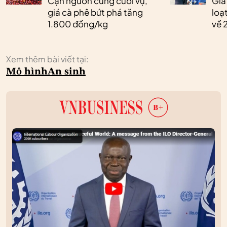
Cạn nguồn cung cuối vụ,
Giá
giá cà phê bứt phá tăng
loạ
1.800 đồng/kg
về 
Xem thêm bài viết tại:
Mô hình
An sinh