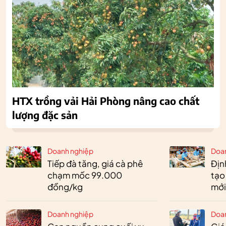
HTX trồng vải Hải Phòng nâng cao chất
lượng đặc sản
Doanh nghiệp
Doa
Tiếp đà tăng, giá cà phê
Định
chạm mốc 99.000
tạo
đồng/kg
mới
Doanh nghiệp
Doa